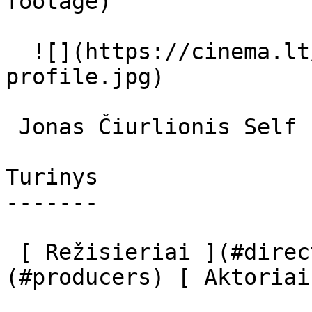
footage) 

  ![](https://cinema.lt/images/placeholders/actor-
profile.jpg)  

 Jonas Čiurlionis Self 

Turinys

-------

 [ Režisieriai ](#directors) [ Prodiuseriai ]
(#producers) [ Aktoriai