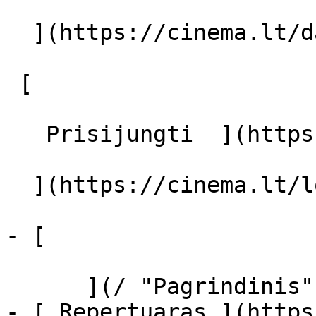
  ](https://cinema.lt/dashboard/saved-movies)

 [  

   Prisijungti  ](https://cinema.lt/login) [  

  ](https://cinema.lt/login) 

- [  

      ](/ "Pagrindinis")

- [ Repertuaras ](https