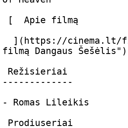
 [  Apie filmą   

  ](https://cinema.lt/filmai/dangaus-seselis "Apie 
filmą Dangaus Šešėlis") 
 Režisieriai 

-------------

- Romas Lileikis

 Prodiuseriai 
