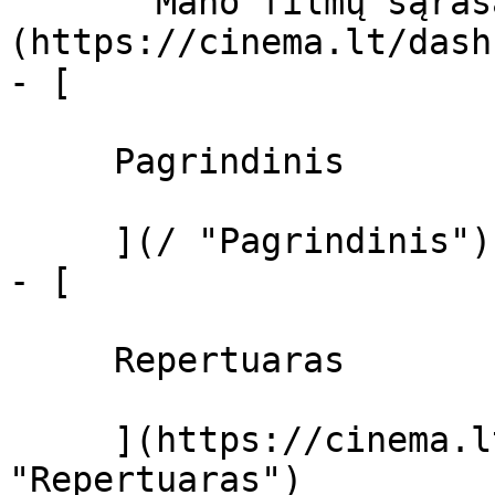
       Mano filmų sąrašas  ]
(https://cinema.lt/dash
- [ 

     Pagrindinis 

     ](/ "Pagrindinis")

- [ 

     Repertuaras 

     ](https://cinema.lt/repertuaras 
"Repertuaras")
