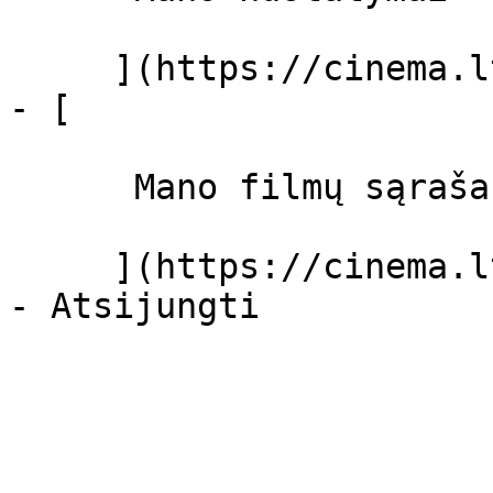
     ](https://cinema.lt/dashboard/settings)

- [ 

      Mano filmų sąrašas  

     ](https://cinema.lt/dashboard/saved-movies)
