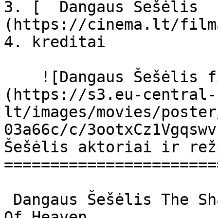
3. [  Dangaus Šešėlis  
(https://cinema.lt/film
4. kreditai

    ![Dangaus Šešėlis filmo online nuotraukos]
(https://s3.eu-central-
lt/images/movies/poster
03a66c/c/3ootxCz1Vgqswv
Šešėlis aktoriai ir rež
=======================
 Dangaus Šešėlis The Shadow of Heaven The Shadow 
Of Heaven 
