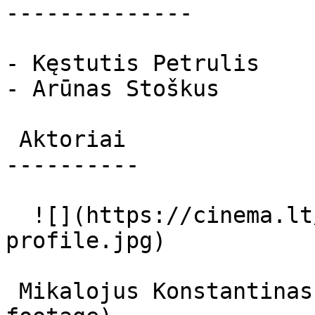
--------------

- Kęstutis Petrulis

- Arūnas Stoškus

 Aktoriai 

----------

  ![](https://cinema.lt/images/placeholders/actor-
profile.jpg)  

 Mikalojus Konstantinas Čiurlionis Self (Archival 