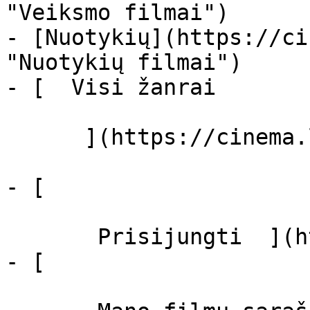
"Veiksmo filmai")

- [Nuotykių](https://ci
"Nuotykių filmai")

- [  Visi žanrai   

      ](https://cinema.lt/zanrai "Žanrai")

- [  

       Prisijungti  ](https://cinema.lt/login)

- [  
