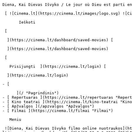
Diena, Kai Dievas Išvyko / Le jour où Dieu est parti en voyage (2009) | Filmo online info - cinema.lt                            Ieškoti     

 [ ![Cinema.lt](https://cinema.lt/images/logo.svg) ![Cinema.lt](https://cinema.lt/images/favicon.svg) ](https://cinema.lt "Cinema.lt")

       Ieškoti     

 [  

  ](https://cinema.lt/dashboard/saved-movies) [  

  ](https://cinema.lt/dashboard/saved-movies)

 [  

   Prisijungti  ](https://cinema.lt/login) [  

  ](https://cinema.lt/login) 

- [  

      ](/ "Pagrindinis")
- [ Repertuaras ](https://cinema.lt/repertuaras "Repertuaras")
- [ Kino teatrai ](https://cinema.lt/kino-teatrai "Kino teatrai")
- [ Apžvalgos ](/apzvalgos "Apžvalgos")
- [ Filmai ](https://cinema.lt/filmai "Filmai")

   Meniu   

 ![Diena, Kai Dievas Išvyko filmo online nuotraukos](https://s3.eu-central-1.amazonaws.com/cinema-lt/images/movies/backdrop/6baf0b8d67e58e8e6e0523ef954b86c1/c/DfLP1yxTiDzXGVNq-lg.jpg)

 1. [ 

      cinema.lt  ](/)
2. [  Filmai  ](https://cinema.lt/filmai)
3. Diena, Kai Dievas Išvyko

   ![](https://cinema.lt/images/bookmarks/bookmark.svg)   

 [    ![Diena, Kai Dievas Išvyko filmo online nuotraukos](https://s3.eu-central-1.amazonaws.com/cinema-lt/images/movies/poster/ea352d5913d74b474a8574bf6428238c/c/ky56AK699SIjd1eb-2xl.webp)  ](https://s3.eu-central-1.amazonaws.com/cinema-lt/images/movies/poster/ea352d5913d74b474a8574bf6428238c/c/ky56AK699SIjd1eb-full.jpg) 

   ![](https://cinema.lt/images/bookmarks/bookmark.svg)   

 [    ![Diena, Kai Dievas Išvyko filmo online nuotraukos](https://s3.eu-central-1.amazonaws.com/cinema-lt/images/movies/poster/ea352d5913d74b474a8574bf6428238c/c/ky56AK699SIjd1eb-2xl.webp)  ](https://s3.eu-central-1.amazonaws.com/cinema-lt/images/movies/poster/ea352d5913d74b474a8574bf6428238c/c/ky56AK699SIjd1eb-full.jpg) 

Diena, Kai Dievas Išvyko Le jour où Dieu est parti en voyage Le Jour Où Dieu Est Parti En Voyage 
=================================================================================================

 [ Drama ](https://cinema.lt/zanrai/dramos "Drama") 

 1 val. 40 min. 

 [  Filmo informacija   

  ](#storyline-with-details) 

 [ Drama ](https://cinema.lt/zanrai/dramos "Drama") 

 [ Premjera 2009 m. spalio 28 d. 

 Nerodomas kino teatruose 

 ](#repertoire) 

 Dalintis

 [ ![Facebook](https://cinema.lt/images/socials/facebook_icon_white.svg) ](https://www.facebook.com/sharer/sharer.php?u=https%3A%2F%2Fcinema.lt%2Ffilmai%2Fdiena-kai-dievas-isvyko)[ ![Messenger](https://cinema.lt/images/socials/messenger_icon_white.svg) ](https://www.facebook.com/dialog/send?link=https%3A%2F%2Fcinema.lt%2Ffilmai%2Fdiena-kai-dievas-isvyko&redirect_uri=https%3A%2F%2Fcinema.lt%2Ffilmai%2Fdiena-kai-dievas-isvyko)[ ![LinkedIn](https://cinema.lt/images/socials/linkedin_icon_white.svg) ](https://www.linkedin.com/sharing/share-offsite/?url=https%3A%2F%2Fcinema.lt%2Ffilmai%2Fdiena-kai-dievas-isvyko)  

  Kino mėgėjų įvertinimas  

  N/A  

   Įvertinti   

 Premjera 2009 m. spalio 28 d. 

 Nerodomas kino teatruose 

 Nerodomas kino teatruose 

  Kino mėgėjų įvertinimas  

  N/A  

   Įvertinti   

 Dalintis

 [ ![Facebook](https://cinema.lt/images/socials/facebook_icon_white.svg) ](https://www.facebook.com/sharer/sharer.php?u=https%3A%2F%2Fcinema.lt%2Ffilmai%2Fdiena-kai-dievas-isvyko)[ ![Messenger](https://cinema.lt/images/socials/messenger_icon_white.svg) ](https://www.facebook.com/dialog/send?link=https%3A%2F%2Fcinema.lt%2Ffilmai%2Fdiena-kai-dievas-isvyko&redirect_uri=https%3A%2F%2Fcinema.lt%2Ffilmai%2Fdiena-kai-dievas-isvyko)[ ![LinkedIn](https://cinema.lt/images/socials/linkedin_icon_white.svg) ](https://www.linkedin.com/sharing/share-offsite/?url=https%3A%2F%2Fcinema.lt%2Ffilmai%2Fdiena-kai-dievas-isvyko)  

 [ Siužetas ](#storyline-with-details) 
---------------------------------------

Kaip papasakoti pasauliui, kas atsitiko tą dieną, kai Dievas išvyko? Ruanda, 1994 m. Per pirmas