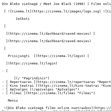
Džo Bleko viešnagė / Meet Joe Black (1998) | Filmo online info - cinema.lt                            Ieškoti     

 [ ![Cinema.lt](https://cinema.lt/images/logo.svg) ![Cinema.lt](https://cinema.lt/images/favicon.svg) ](https://cinema.lt "Cinema.lt")

       Ieškoti     

 [  

  ](https://cinema.lt/dashboard/saved-movies) [  

  ](https://cinema.lt/dashboard/saved-movies)

 [  

   Prisijungti  ](https://cinema.lt/login) [  

  ](https://cinema.lt/login) 

- [  

      ](/ "Pagrindinis")
- [ Repertuaras ](https://cinema.lt/repertuaras "Repertuaras")
- [ Kino teatrai ](https://cinema.lt/kino-teatrai "Kino teatrai")
- [ Apžvalgos ](/apzvalgos "Apžvalgos")
- [ Filmai ](https://cinema.lt/filmai "Filmai")

   Meniu   

 ![Džo Bleko viešnagė filmo online nuotraukos](https://s3.eu-central-1.amazonaws.com/cinema-lt/images/movies/backdrop/09e4c967aca83b74f2b53e0fb64930ff/c/O42LgcGb0BwjxoIb-lg.jpg)

 1. [ 

      cinema.lt  ](/)
2. [  Filmai  ](https://cinema.lt/filmai)
3. Džo Bleko viešnagė

   ![](https://cinema.lt/images/bookmarks/bookmark.svg)   

 [    ![Džo Bleko viešnagė filmo online nuotraukos](https://s3.eu-central-1.amazonaws.com/cinema-lt/images/movies/poster/45e26d7f887033135f34912aae4b957f/c/8Fnx4nrAU4nbkWA2-2xl.webp)  ](https://s3.eu-central-1.amazonaws.com/cinema-lt/images/movies/poster/45e26d7f887033135f34912aae4b957f/c/8Fnx4nrAU4nbkWA2-full.jpg) 

   ![](https://cinema.lt/images/bookmarks/bookmark.svg)   

 [    ![Džo Bleko viešnagė filmo online nuotraukos](https://s3.eu-central-1.amazonaws.com/cinema-lt/images/movies/poster/45e26d7f887033135f34912aae4b957f/c/8Fnx4nrAU4nbkWA2-2xl.webp)  ](https://s3.eu-central-1.amazonaws.com/cinema-lt/images/movies/poster/45e26d7f887033135f34912aae4b957f/c/8Fnx4nrAU4nbkWA2-full.jpg) 

Džo Bleko viešnagė Meet Joe Black Meet Joe Black 
=================================================

 [ Romantinis ](https://cinema.lt/zanrai/romantiniai "Romantinis") [ Maginė fantastika ](https://cinema.lt/zanrai/magine-fantastika "Maginė fantastika") [ Drama ](https://cinema.lt/zanrai/dramos "Drama") 

 2 val. 58 min. 

 ![imdb](https://cinema.lt/images/ratings/imdb.svg) 7.2 

 ![metacritic](https://cinema.lt/images/ratings/metacritic.svg) 43 

 ![rotten_tomatoes](https://cinema.lt/images/ratings/rotten_tomatoes.svg) 46% 

 [  Filmo informacija   

  ](#storyline-with-details) 

 [ Romantinis ](https://cinema.lt/zanrai/romantiniai "Romantinis") [ Maginė fantastika ](https://cinema.lt/zanrai/magine-fantastika "Maginė fantastika") [ Drama ](https://cinema.lt/zanrai/dramos "Drama") 

 Dvi kino superžvaigždės – Bredas Pitas ir Entonis Hopkinsas vaidina režisieriaus Martino Bresto, sukūrusio juostą “Moters kvapas”, filme apie žmogų, kurį aplanko mirtis. Ji atkeliauja į Žemę žmogaus pavidalu ir pasiūlo sandėrį turtingam verslininkui Bilui Perišui. Džo Bleku pasivadinusi mirtis pažada atidėti jo paskutiniąją valandą, jei tik šis surengs jai ekskursiją po gyvenimą. Bilas sutinka, ir viskas einasi gerai, kol Džo staiga pamilsta jo gražuolę dukterį... Plačiau 

 ![imdb](https://cinema.lt/images/ratings/imdb.svg) 7.2 

 ![metacritic](https://cinema.lt/images/ratings/metacritic.svg) 43 

 ![rotten_tomatoes](https://cinema.lt/images/ratings/rotten_tomatoes.svg) 46% 

 [ Premjera 1998 m. lapkričio 12 d. 

 Nerodomas kino teatruose 

 ](#repertoire) 

 Nuotraukos 3 

 Dalintis

 [ ![Facebook](https://cinema.lt/images/socials/facebook_icon_white.svg) ](https://www.facebook.com/sharer/sharer.php?u=https%3A%2F%2Fcinema.lt%2Ffilmai%2Fdzo-bleko-viesnage)[ ![Messenger](https://cinema.lt/images/socials/messenger_icon_white.svg) ](https://www.facebook.com/dialog/send?link=https%3A%2F%2Fcinema.lt%2Ffilmai%2Fdzo-bleko-viesnage&redirect_uri=https%3A%2F%2Fcinema.lt%2Ffilmai%2Fdzo-bleko-viesnage)[ ![LinkedIn](https://cinema.lt/images/socials/linkedin_icon_white.svg) ](https://www.linkedin.com/sharing/share-offsite/?url=https%3A%2F%2Fcinema.lt%2Ffilmai%2Fdzo-bleko-viesnage)  

  Kino mėgėjų įvertinimas  

  N/A  

   Įvertinti   

 Dvi kino superžvaigždės – Bredas Pitas ir Entonis Hopkinsas vaidina režisieriaus Martino Bresto, sukūrusio juostą “Moters kvapas”, filme apie žmogų, kurį aplanko mirtis. Ji atkeliauja į Žemę žmogaus pavidalu ir pasiūlo sandėrį turtingam verslininkui Bilui Perišui. Džo Bleku pasivadinusi mirtis pažada atidėti jo paskutiniąją valandą, jei tik šis surengs jai ekskursiją po gyvenimą. Bilas sutinka, ir viskas einasi gerai, kol Džo staiga pamilsta jo gražuolę dukterį... Plačiau 

 Premjera 1998 m. lapkričio 12 d. 

 Nerodomas kino teatruose 

 Nerodomas kino teatruose 

 Nuotraukos 3 

 [ ![Džo Bleko viešnagė filmo online nuotraukos](https://s3.eu-central-1.amazonaws.com/cinema-lt/images/movies/gallery/7e8de42431084987d5e077cde7debeb5/c/MTUx9qUU9HQeShlG-xlg.jpg) ](https://s3.eu-central-1.amazonaws.com/cinema-lt/imag