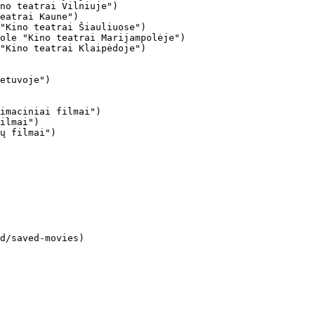
no teatrai Vilniuje")

eatrai Kaune")

"Kino teatrai Šiauliuose")

ole "Kino teatrai Marijampolėje")

"Kino teatrai Klaipėdoje")

imaciniai filmai")

ilmai")

ų filmai")
