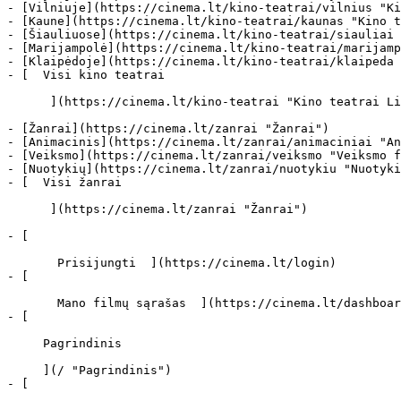
- [Vilniuje](https://cinema.lt/kino-teatrai/vilnius "Ki
- [Kaune](https://cinema.lt/kino-teatrai/kaunas "Kino t
- [Šiauliuose](https://cinema.lt/kino-teatrai/siauliai 
- [Marijampolė](https://cinema.lt/kino-teatrai/marijamp
- [Klaipėdoje](https://cinema.lt/kino-teatrai/klaipeda 
- [  Visi kino teatrai   

      ](https://cinema.lt/kino-teatrai "Kino teatrai Lietuvoje")

- [Žanrai](https://cinema.lt/zanrai "Žanrai")

- [Animacinis](https://cinema.lt/zanrai/animaciniai "An
- [Veiksmo](https://cinema.lt/zanrai/veiksmo "Veiksmo f
- [Nuotykių](https://cinema.lt/zanrai/nuotykiu "Nuotyki
- [  Visi žanrai   

      ](https://cinema.lt/zanrai "Žanrai")

- [  

       Prisijungti  ](https://cinema.lt/login)

- [  

       Mano filmų sąrašas  ](https://cinema.lt/dashboard/saved-movies)

- [ 

     Pagrindinis 

     ](/ "Pagrindinis")

- [ 
