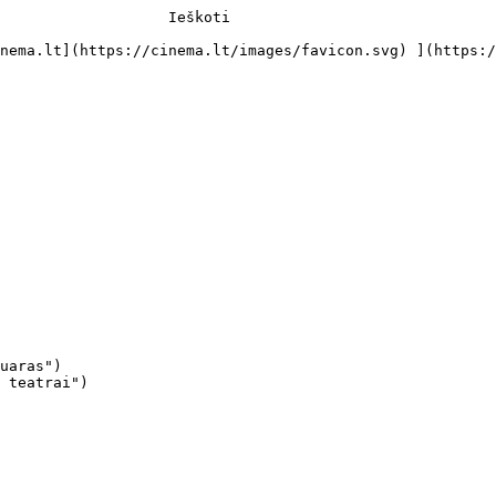
                   Ieškoti     

uaras")

 teatrai")
