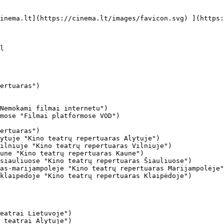
ertuaras")

Nemokami filmai internetu")

mose "Filmai platformose VOD")

ertuaras")

ytuje "Kino teatrų repertuaras Alytuje")

ilniuje "Kino teatrų repertuaras Vilniuje")

une "Kino teatrų repertuaras Kaune")

siauliuose "Kino teatrų repertuaras Šiauliuose")

as-marijampoleje "Kino teatrų repertuaras Marijampolėje"
klaipedoje "Kino teatrų repertuaras Klaipėdoje")

eatrai Lietuvoje")

 teatrai Alytuje")
