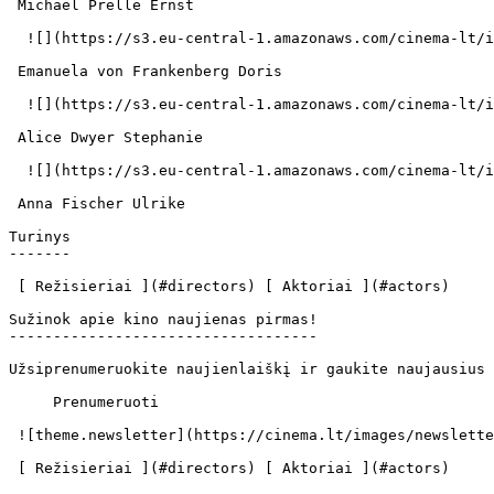
 Michael Prelle Ernst 

  ![](https://s3.eu-central-1.amazonaws.com/cinema-lt/images/people/profile/b3911938b0f7965142f94b2e7d652174/c/ytzzTOh8xRZSMR7T-md.webp)  

 Emanuela von Frankenberg Doris 

  ![](https://s3.eu-central-1.amazonaws.com/cinema-lt/images/people/profile/80bb844769768234daea2e626cfab2f5/c/wwsgiHu5IabhAbQR-md.webp)  

 Alice Dwyer Stephanie 

  ![](https://s3.eu-central-1.amazonaws.com/cinema-lt/images/people/profile/d29da6382675649881da5e2fe32e69cb/c/62HQGf1jFHL3Eei1-md.webp)  

 Anna Fischer Ulrike 

Turinys

-------

 [ Režisieriai ](#directors) [ Aktoriai ](#actors) 

Sužinok apie kino naujienas pirmas!

-----------------------------------

Užsiprenumeruokite naujienlaiškį ir gaukite naujausius 
     Prenumeruoti     

 ![theme.newsletter](https://cinema.lt/images/newsletter.svg) 

 [ Režisieriai ](#directors) [ Aktoriai ](#actors) 
