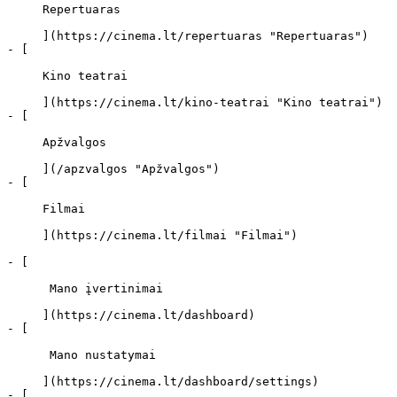
     Repertuaras 

     ](https://cinema.lt/repertuaras "Repertuaras")

- [ 

     Kino teatrai 

     ](https://cinema.lt/kino-teatrai "Kino teatrai")

- [ 

     Apžvalgos 

     ](/apzvalgos "Apžvalgos")

- [ 

     Filmai 

     ](https://cinema.lt/filmai "Filmai")

- [ 

      Mano įvertinimai  

     ](https://cinema.lt/dashboard)

- [ 

      Mano nustatymai  

     ](https://cinema.lt/dashboard/settings)

- [ 
