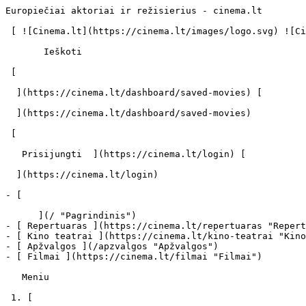
Europiečiai aktoriai ir režisierius - cinema.lt        
 [ ![Cinema.lt](https://cinema.lt/images/logo.svg) ![Cinema.lt](https://cinema.lt/images/favicon.svg) ](https://cinema.lt "Cinema.lt")

       Ieškoti     

 [  

  ](https://cinema.lt/dashboard/saved-movies) [  

  ](https://cinema.lt/dashboard/saved-movies)

 [  

   Prisijungti  ](https://cinema.lt/login) [  

  ](https://cinema.lt/login) 

- [  

      ](/ "Pagrindinis")

- [ Repertuaras ](https://cinema.lt/repertuaras "Repert
- [ Kino teatrai ](https://cinema.lt/kino-teatrai "Kino
- [ Apžvalgos ](/apzvalgos "Apžvalgos")

- [ Filmai ](https://cinema.lt/filmai "Filmai")

   Meniu   

 1. [ 
