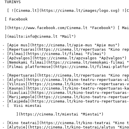
 TURINYS 

  [ ![Cinema.lt](https://cinema.lt/images/logo.svg) ![Cinema.lt](https://cinema.lt/images/favicon.svg) ](https://cinema.lt "Cinema.lt")

 [ Facebook 

 ](https://www.facebook.com/Cinema.lt "Facebook") [ Mail 

 ](mailto:info@cinema.lt "Mail") 

- [Apie mus](https://cinema.lt/apie-mus "Apie mus")

- [Repertuaras](https://cinema.lt/repertuaras "Kino rep
- [Filmai](https://cinema.lt/filmai "Filmai")

- [Apžvalgos](https://cinema.lt/apzvalgos "Apžvalgos")

- [Nemokami filmai](https://cinema.lt/nemokami-filmai "
- [Filmai platformose](https://cinema.lt/filmai-platfor
- [Repertuaras](https://cinema.lt/repertuaras "Kino rep
- [Alytus](https://cinema.lt/kino-teatru-repertuaras-al
- [Vilnius](https://cinema.lt/kino-teatru-repertuaras-v
- [Kaunas](https://cinema.lt/kino-teatru-repertuaras-ka
- [Šiauliai](https://cinema.lt/kino-teatru-repertuaras-
- [Marijampolė](https://cinema.lt/kino-teatru-repertuar
- [Klaipėda](https://cinema.lt/kino-teatru-repertuaras-
- [  Visi miestai   

      ](https://cinema.lt/miestai "Miestai")

- [Kino teatrai](https://cinema.lt/kino-teatrai "Kino t
- [Alytuje](https://cinema.lt/kino-teatrai/alytus "Kino