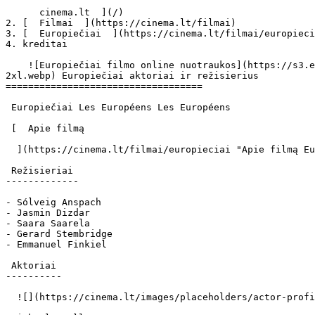
      cinema.lt  ](/)

2. [  Filmai  ](https://cinema.lt/filmai)

3. [  Europiečiai  ](https://cinema.lt/filmai/europieci
4. kreditai

    ![Europiečiai filmo online nuotraukos](https://s3.eu-central-1.amazonaws.com/cinema-lt/images/movies/poster/179e433f556528d11b8d7258c1cfa6f7/c/LCdtSXPDLyEUVoCv-
2xl.webp) Europiečiai aktoriai ir režisierius

===================================

 Europiečiai Les Européens Les Européens 

 [  Apie filmą   

  ](https://cinema.lt/filmai/europieciai "Apie filmą Europiečiai") 

 Režisieriai 

-------------

- Sólveig Anspach

- Jasmin Dizdar

- Saara Saarela

- Gerard Stembridge

- Emmanuel Finkiel

 Aktoriai 

----------

  ![](https://cinema.lt/images/placeholders/actor-profile.jpg)  
