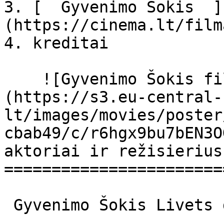
3. [  Gyvenimo Šokis  ]
(https://cinema.lt/film
4. kreditai

    ![Gyvenimo Šokis filmo online nuotraukos]
(https://s3.eu-central-
lt/images/movies/poster
cbab49/c/r6hgx9bu7bEN3O
aktoriai ir režisierius

=======================
 Gyvenimo Šokis Livets dans Livets Dans 
