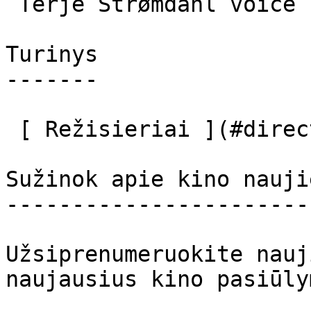
 Terje Strømdahl voice 

Turinys

-------

 [ Režisieriai ](#directors) [ Aktoriai ](#actors) 

Sužinok apie kino nauji
-----------------------
Užsiprenumeruokite nauj
naujausius kino pasiūly