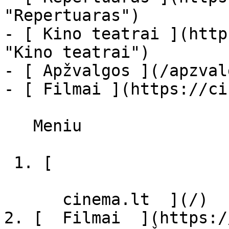
"Repertuaras")

- [ Kino teatrai ](http
"Kino teatrai")

- [ Apžvalgos ](/apzval
- [ Filmai ](https://ci
   Meniu   

 1. [ 

      cinema.lt  ](/)

2. [  Filmai  ](https:/