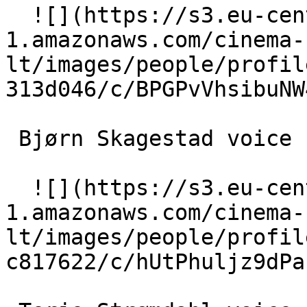
  ![](https://s3.eu-central-
1.amazonaws.com/cinema-
lt/images/people/profil
313d046/c/BPGPvVhsibuNW
 Bjørn Skagestad voice 

  ![](https://s3.eu-central-
1.amazonaws.com/cinema-
lt/images/people/profil
c817622/c/hUtPhuljz9dPa