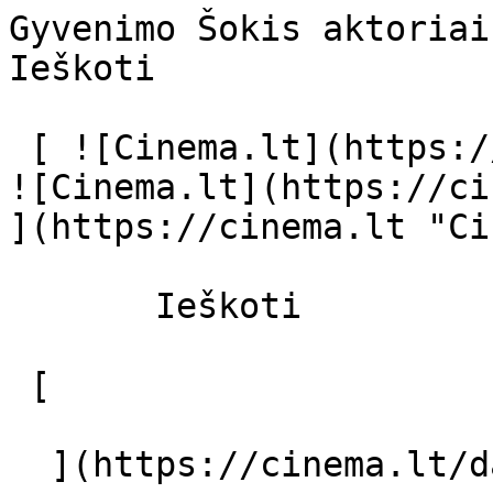
Gyvenimo Šokis aktoriai ir režisier
Ieškoti     

 [ ![Cinema.lt](https://cinema.lt/images/logo.svg) 
![Cinema.lt](https://ci
](https://cinema.lt "Ci
       Ieškoti     

 [  

  ](https://cinema.lt/dashboard/saved-movies) [  
