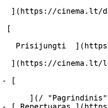
  ](https://cinema.lt/dashboard/saved-movies)

 [  

   Prisijungti  ](https://cinema.lt/login) [  

  ](https://cinema.lt/login) 

- [  

      ](/ "Pagrindinis")

- [ Repertuaras ](https