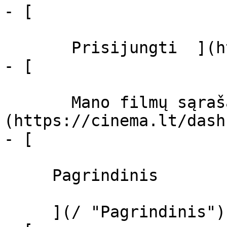
- [  

       Prisijungti  ](https://cinema.lt/login)

- [  

       Mano filmų sąrašas  ]
(https://cinema.lt/dash
- [ 

     Pagrindinis 

     ](/ "Pagrindinis")
