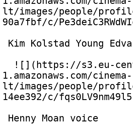
1.amazonaws.com/cinema-
lt/images/people/profil
90a7fbf/c/Pe3deiC3RWdWI
 Kim Kolstad Young Edvard Munch 

  ![](https://s3.eu-central-
1.amazonaws.com/cinema-
lt/images/people/profil
14ee392/c/fqs0LV9nm49l5
 Henny Moan voice 
