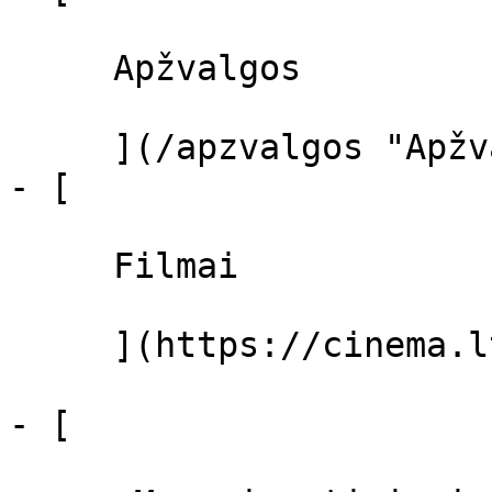
     Apžvalgos 

     ](/apzvalgos "Apžvalgos")

- [ 

     Filmai 

     ](https://cinema.lt/filmai "Filmai")

- [ 
