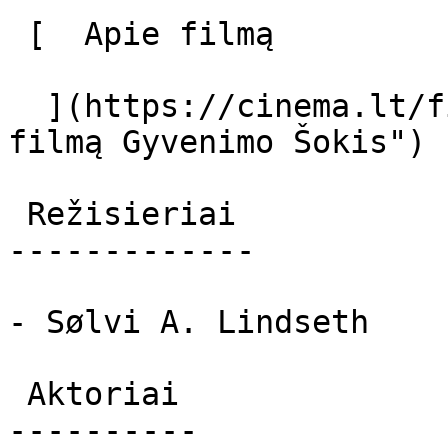
 [  Apie filmą   

  ](https://cinema.lt/filmai/gyvenimo-sokis "Apie 
filmą Gyvenimo Šokis") 

 Režisieriai 

-------------

- Sølvi A. Lindseth

 Aktoriai 

----------
