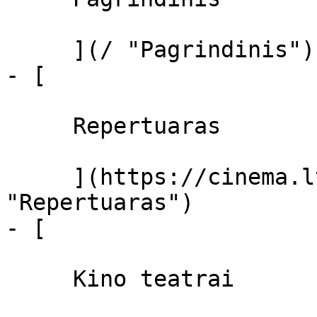
     ](/ "Pagrindinis")

- [ 

     Repertuaras 

     ](https://cinema.lt/repertuaras 
"Repertuaras")

- [ 

     Kino teatrai 
