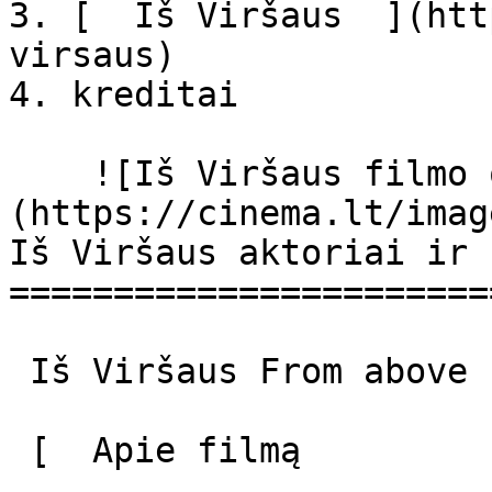
3. [  Iš Viršaus  ](htt
virsaus)

4. kreditai

    ![Iš Viršaus filmo online nuotraukos]
(https://cinema.lt/imag
Iš Viršaus aktoriai ir 
=======================
 Iš Viršaus From above From Above 

 [  Apie filmą   
