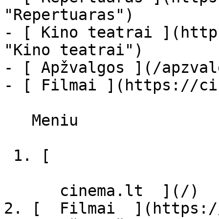
"Repertuaras")

- [ Kino teatrai ](http
"Kino teatrai")

- [ Apžvalgos ](/apzval
- [ Filmai ](https://ci
   Meniu   

 1. [ 

      cinema.lt  ](/)

2. [  Filmai  ](https:/