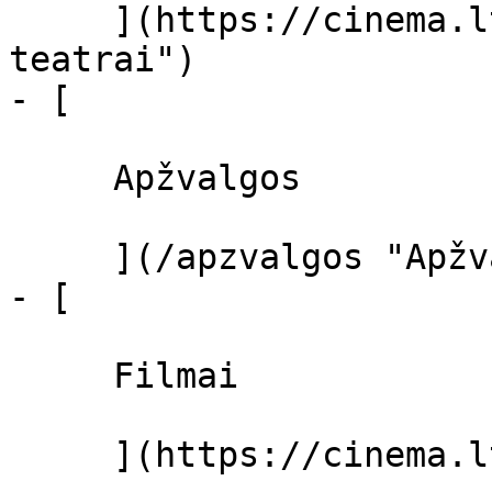
     ](https://cinema.lt/kino-teatrai "Kino 
teatrai")

- [ 

     Apžvalgos 

     ](/apzvalgos "Apžvalgos")

- [ 

     Filmai 

     ](https://cinema.lt/filmai "Filmai")
