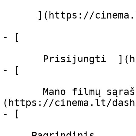
      ](https://cinema.lt/zanrai "Žanrai")

- [  

       Prisijungti  ](https://cinema.lt/login)

- [  

       Mano filmų sąrašas  ]
(https://cinema.lt/dash
- [ 

     Pagrindinis 
