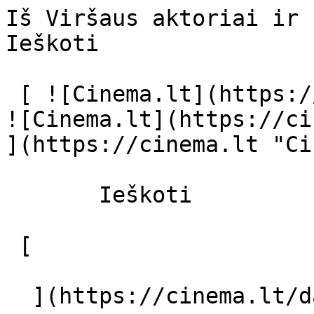
Iš Viršaus aktoriai ir režisierius -
Ieškoti     

 [ ![Cinema.lt](https://cinema.lt/images/logo.svg) 
![Cinema.lt](https://ci
](https://cinema.lt "Ci
       Ieškoti     

 [  

  ](https://cinema.lt/dashboard/saved-movies) [  
