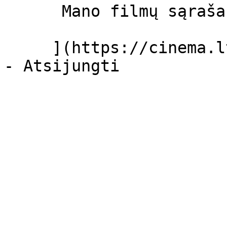
      Mano filmų sąrašas  

     ](https://cinema.lt/dashboard/saved-movies)
