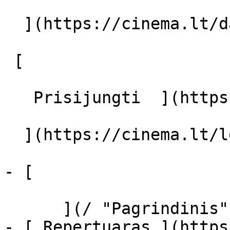
  ](https://cinema.lt/dashboard/saved-movies)

 [  

   Prisijungti  ](https://cinema.lt/login) [  

  ](https://cinema.lt/login) 

- [  

      ](/ "Pagrindinis")

- [ Repertuaras ](https