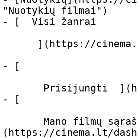
"Nuotykių filmai")

- [  Visi žanrai   

      ](https://cinema.lt/zanrai "Žanrai")

- [  

       Prisijungti  ](https://cinema.lt/login)

- [  

       Mano filmų sąrašas  ]
(https://cinema.lt/dash