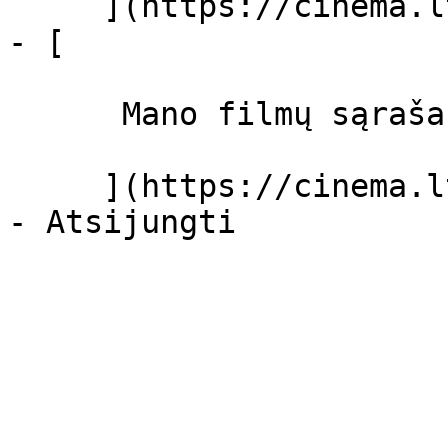
     ](https://cinema.lt/dashboard/settings)

- [ 

      Mano filmų sąrašas  

     ](https://cinema.lt/dashboard/saved-movies)
