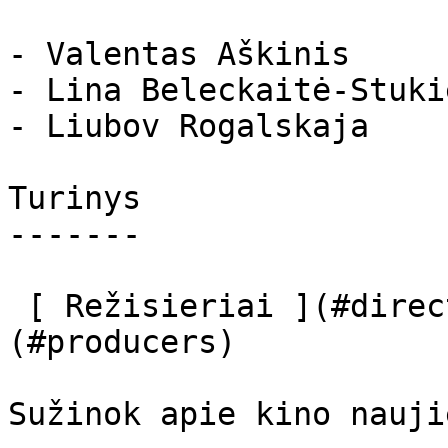
- Valentas Aškinis

- Lina Beleckaitė-Stukie
- Liubov Rogalskaja

Turinys

-------

 [ Režisieriai ](#directors) [ Prodiuseriai ]
(#producers) 

Sužinok apie kino nauji