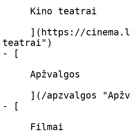
     Kino teatrai 

     ](https://cinema.lt/kino-teatrai "Kino 
teatrai")

- [ 

     Apžvalgos 

     ](/apzvalgos "Apžvalgos")

- [ 

     Filmai 
