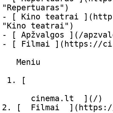
"Repertuaras")

- [ Kino teatrai ](http
"Kino teatrai")

- [ Apžvalgos ](/apzval
- [ Filmai ](https://ci
   Meniu   

 1. [ 

      cinema.lt  ](/)

2. [  Filmai  ](https:/