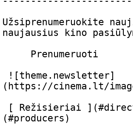
-----------------------
Užsiprenumeruokite nauj
naujausius kino pasiūly
     Prenumeruoti     

 ![theme.newsletter]
(https://cinema.lt/imag
 [ Režisieriai ](#directors) [ Prodiuseriai ]
(#producers) 
