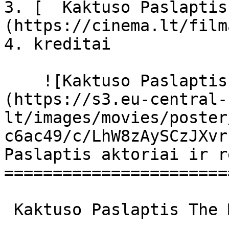
3. [  Kaktuso Paslaptis
(https://cinema.lt/film
4. kreditai

    ![Kaktuso Paslaptis filmo online nuotraukos]
(https://s3.eu-central-
lt/images/movies/poster
c6ac49/c/LhW8zAySCzJXvr
Paslaptis aktoriai ir r
=======================
 Kaktuso Paslaptis The Mystery of the Cactus 
