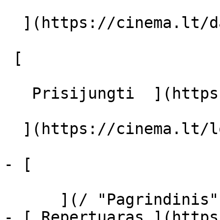
  ](https://cinema.lt/dashboard/saved-movies)

 [  

   Prisijungti  ](https://cinema.lt/login) [  

  ](https://cinema.lt/login) 

- [  

      ](/ "Pagrindinis")

- [ Repertuaras ](https