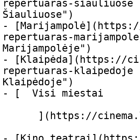
repertuaras-siauliuose 
Šiauliuose")

- [Marijampolė](https:/
repertuaras-marijampole
Marijampolėje")

- [Klaipėda](https://ci
repertuaras-klaipedoje 
Klaipėdoje")

- [  Visi miestai   

      ](https://cinema.lt/miestai "Miestai")

- [Kino teatrai](https: