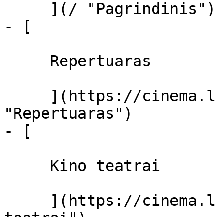
     ](/ "Pagrindinis")

- [ 

     Repertuaras 

     ](https://cinema.lt/repertuaras 
"Repertuaras")

- [ 

     Kino teatrai 

     ](https://cinema.lt/kino-teatrai "Kino 