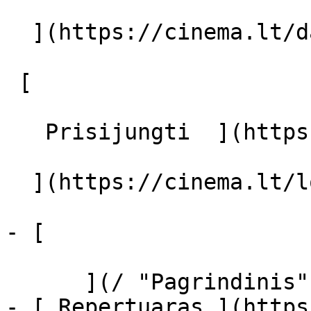
  ](https://cinema.lt/dashboard/saved-movies)

 [  

   Prisijungti  ](https://cinema.lt/login) [  

  ](https://cinema.lt/login) 

- [  

      ](/ "Pagrindinis")

- [ Repertuaras ](https