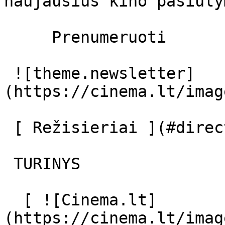
naujausius kino pasiūly
     Prenumeruoti     

 ![theme.newsletter]
(https://cinema.lt/imag
 [ Režisieriai ](#directors) [ Aktoriai ](#actors) 

 TURINYS 

  [ ![Cinema.lt]
(https://cinema.lt/imag