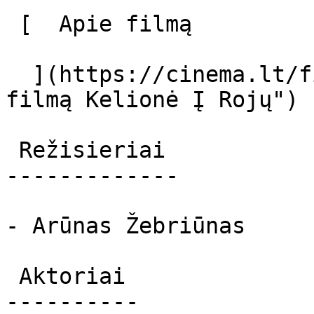
 [  Apie filmą   

  ](https://cinema.lt/filmai/kelione-i-roju "Apie 
filmą Kelionė Į Rojų") 

 Režisieriai 

-------------

- Arūnas Žebriūnas

 Aktoriai 

----------
