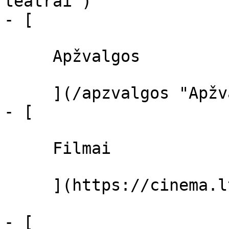
teatrai")

- [ 

     Apžvalgos 

     ](/apzvalgos "Apžvalgos")

- [ 

     Filmai 

     ](https://cinema.lt/filmai "Filmai")

- [ 
