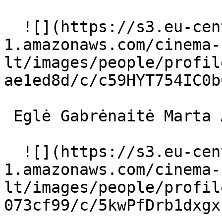
  ![](https://s3.eu-central-
1.amazonaws.com/cinema-
lt/images/people/profil
ae1ed8d/c/c59HYT754IC0b
 Eglė Gabrėnaitė Marta Anker 

  ![](https://s3.eu-central-
1.amazonaws.com/cinema-
lt/images/people/profil
073cf99/c/5kwPfDrb1dxgx