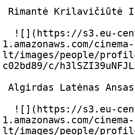
 Rimantė Krilavičiūtė Indrė 

  ![](https://s3.eu-central-
1.amazonaws.com/cinema-
lt/images/people/profil
c02bd89/c/h3lSZI39uNFJL
 Algirdas Latėnas Ansas Balčius 

  ![](https://s3.eu-central-
1.amazonaws.com/cinema-
lt/images/people/profil