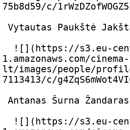
75b8d59/c/1rWzDZofWOGZ5
 Vytautas Paukštė Jakštaitis 

  ![](https://s3.eu-central-
1.amazonaws.com/cinema-
lt/images/people/profil
7113413/c/g4ZqS6mWot4VI
 Antanas Šurna Žandaras 

  ![](https://s3.eu-central-