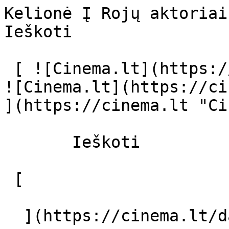
Kelionė Į Rojų aktoriai ir režisier
Ieškoti     

 [ ![Cinema.lt](https://cinema.lt/images/logo.svg) 
![Cinema.lt](https://ci
](https://cinema.lt "Ci
       Ieškoti     

 [  

  ](https://cinema.lt/dashboard/saved-movies) [  
