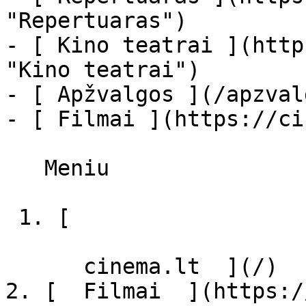
"Repertuaras")

- [ Kino teatrai ](http
"Kino teatrai")

- [ Apžvalgos ](/apzval
- [ Filmai ](https://ci
   Meniu   

 1. [ 

      cinema.lt  ](/)

2. [  Filmai  ](https:/