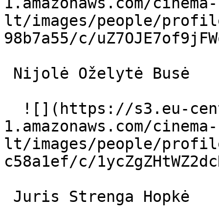
1.amazonaws.com/cinema-
lt/images/people/profil
98b7a55/c/uZ7OJE7of9jFW
 Nijolė Oželytė Busė 

  ![](https://s3.eu-central-
1.amazonaws.com/cinema-
lt/images/people/profil
c58a1ef/c/1ycZgZHtWZ2dc
 Juris Strenga Hopkė 
