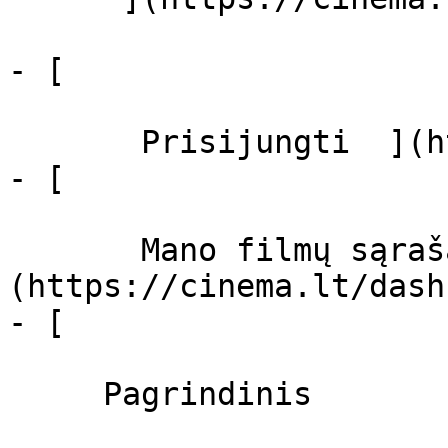
- [  

       Prisijungti  ](https://cinema.lt/login)

- [  

       Mano filmų sąrašas  ]
(https://cinema.lt/dash
- [ 

     Pagrindinis 
