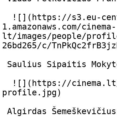
  ![](https://s3.eu-central-
1.amazonaws.com/cinema-
lt/images/people/profil
26bd265/c/TnPkQc2frB3jz
 Saulius Sipaitis Mokytojas 

  ![](https://cinema.lt/images/placeholders/actor-
profile.jpg)  

 Algirdas Šemeškevičius  
