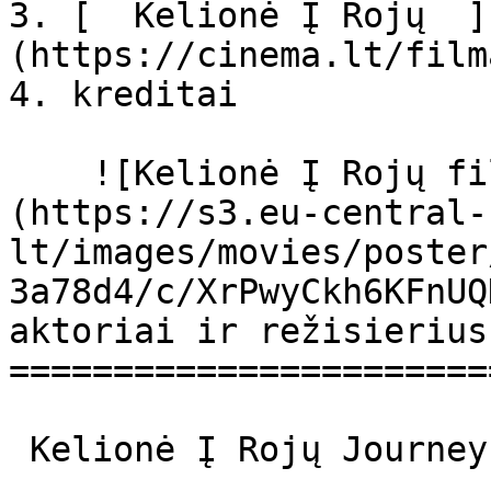
3. [  Kelionė Į Rojų  ]
(https://cinema.lt/film
4. kreditai

    ![Kelionė Į Rojų filmo online nuotraukos]
(https://s3.eu-central-
lt/images/movies/poster
3a78d4/c/XrPwyCkh6KFnUQ
aktoriai ir režisierius

=======================
 Kelionė Į Rojų Journey to Paradise Kelionė į rojų 
