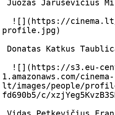
 Juozas Jaruševičius Mingėla 

  ![](https://cinema.lt/images/placeholders/actor-
profile.jpg)  

 Donatas Katkus Taublicas 

  ![](https://s3.eu-central-
1.amazonaws.com/cinema-
lt/images/people/profil
fd690b5/c/xzjYeg5KvzB3S
 Vidas Petkevičius Francas 
