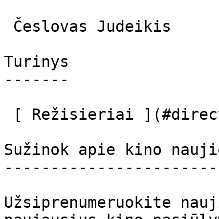
 Česlovas Judeikis  

Turinys

-------

 [ Režisieriai ](#directors) [ Aktoriai ](#actors) 

Sužinok apie kino nauji
-----------------------
Užsiprenumeruokite nauj