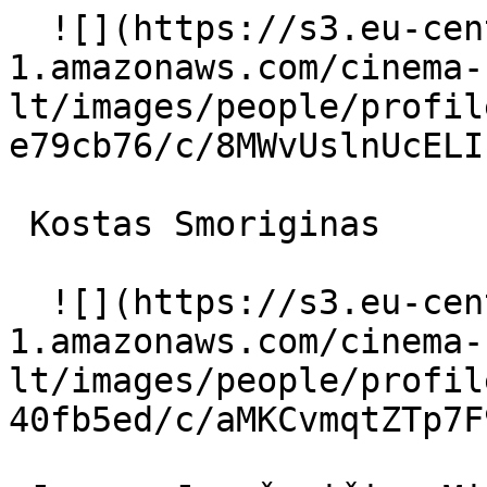
  ![](https://s3.eu-central-
1.amazonaws.com/cinema-
lt/images/people/profil
e79cb76/c/8MWvUslnUcELI
 Kostas Smoriginas  

  ![](https://s3.eu-central-
1.amazonaws.com/cinema-
lt/images/people/profil
40fb5ed/c/aMKCvmqtZTp7F