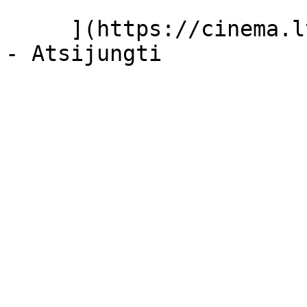
     ](https://cinema.lt/dashboard/saved-movies)
