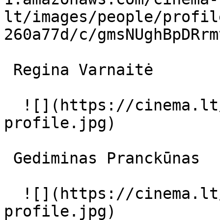
lt/images/people/profil
260a77d/c/gmsNUghBpDRrm
 Regina Varnaitė  

  ![](https://cinema.lt/images/placeholders/actor-
profile.jpg)  

 Gediminas Pranckūnas  

  ![](https://cinema.lt/images/placeholders/actor-
profile.jpg)  
