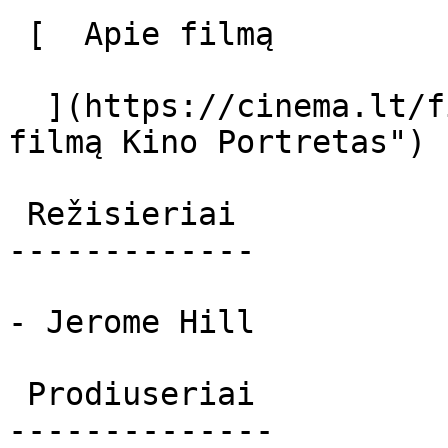
 [  Apie filmą   

  ](https://cinema.lt/filmai/kino-portretas "Apie 
filmą Kino Portretas") 

 Režisieriai 

-------------

- Jerome Hill

 Prodiuseriai 

--------------
