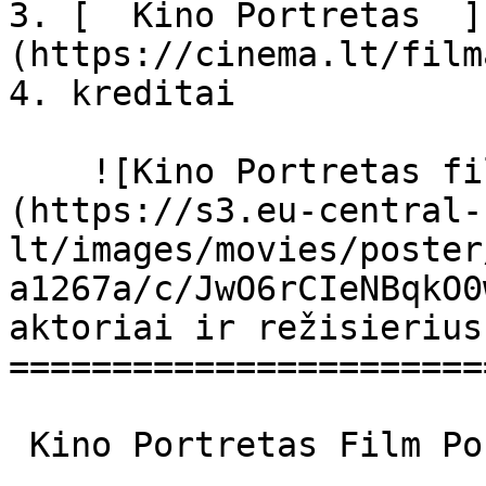
3. [  Kino Portretas  ]
(https://cinema.lt/film
4. kreditai

    ![Kino Portretas filmo online nuotraukos]
(https://s3.eu-central-
lt/images/movies/poster
a1267a/c/JwO6rCIeNBqkO0
aktoriai ir režisierius

=======================
 Kino Portretas Film Portrait Film Portrait 
