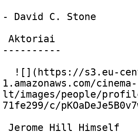
- David C. Stone

 Aktoriai 

----------

  ![](https://s3.eu-central-
1.amazonaws.com/cinema-
lt/images/people/profil
71fe299/c/pKOaDeJe5B0v7
 Jerome Hill Himself 
