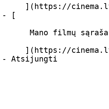
     ](https://cinema.lt/dashboard/settings)

- [ 

      Mano filmų sąrašas  

     ](https://cinema.lt/dashboard/saved-movies)
