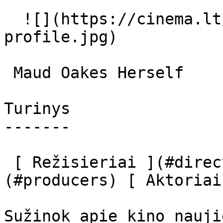
  ![](https://cinema.lt/images/placeholders/actor-
profile.jpg)  

 Maud Oakes Herself 

Turinys

-------

 [ Režisieriai ](#directors) [ Prodiuseriai ]
(#producers) [ Aktoriai
Sužinok apie kino nauji