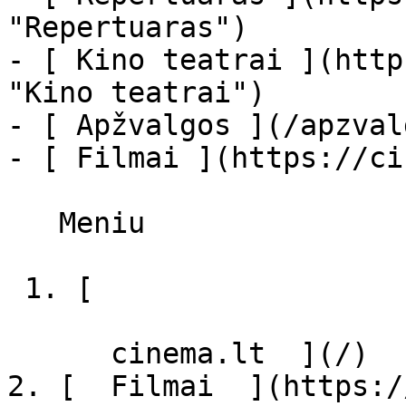
"Repertuaras")

- [ Kino teatrai ](http
"Kino teatrai")

- [ Apžvalgos ](/apzval
- [ Filmai ](https://ci
   Meniu   

 1. [ 

      cinema.lt  ](/)

2. [  Filmai  ](https:/