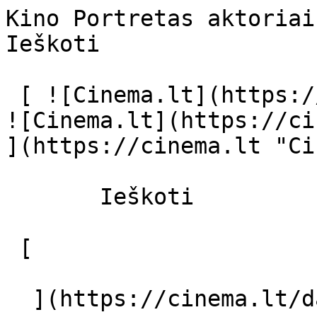
Kino Portretas aktoriai ir režisier
Ieškoti     

 [ ![Cinema.lt](https://cinema.lt/images/logo.svg) 
![Cinema.lt](https://ci
](https://cinema.lt "Ci
       Ieškoti     

 [  

  ](https://cinema.lt/dashboard/saved-movies) [  
