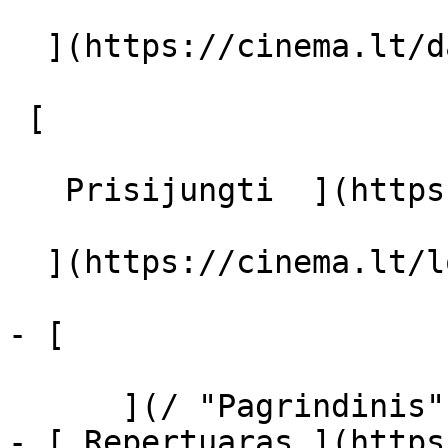
  ](https://cinema.lt/dashboard/saved-movies)

 [  

   Prisijungti  ](https://cinema.lt/login) [  

  ](https://cinema.lt/login) 

- [  

      ](/ "Pagrindinis")

- [ Repertuaras ](https