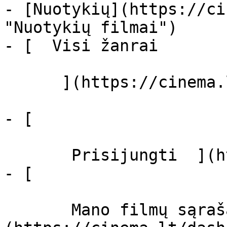
- [Nuotykių](https://ci
"Nuotykių filmai")

- [  Visi žanrai   

      ](https://cinema.lt/zanrai "Žanrai")

- [  

       Prisijungti  ](https://cinema.lt/login)

- [  

       Mano filmų sąrašas  ]