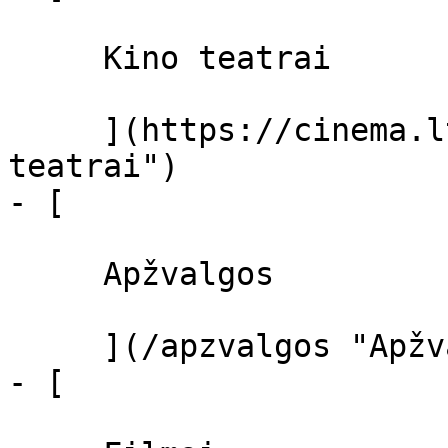
     Kino teatrai 

     ](https://cinema.lt/kino-teatrai "Kino 
teatrai")

- [ 

     Apžvalgos 

     ](/apzvalgos "Apžvalgos")

- [ 
