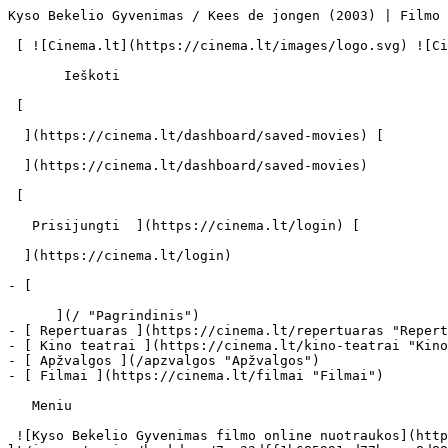
Kyso Bekelio Gyvenimas / Kees de jongen (2003) | Filmo online info - cinema.lt                            Ieškoti     

 [ ![Cinema.lt](https://cinema.lt/images/logo.svg) ![Cinema.lt](https://cinema.lt/images/favicon.svg) ](https://cinema.lt "Cinema.lt")

       Ieškoti     

 [  

  ](https://cinema.lt/dashboard/saved-movies) [  

  ](https://cinema.lt/dashboard/saved-movies)

 [  

   Prisijungti  ](https://cinema.lt/login) [  

  ](https://cinema.lt/login) 

- [  

      ](/ "Pagrindinis")
- [ Repertuaras ](https://cinema.lt/repertuaras "Repertuaras")
- [ Kino teatrai ](https://cinema.lt/kino-teatrai "Kino teatrai")
- [ Apžvalgos ](/apzvalgos "Apžvalgos")
- [ Filmai ](https://cinema.lt/filmai "Filmai")

   Meniu   

 ![Kyso Bekelio Gyvenimas filmo online nuotraukos](https://s3.eu-central-1.amazonaws.com/cinema-lt/images/movies/backdrop/7ee33dff1b685991cd77bcaca8d88e56/c/uPzz8snUhInEaWmB-lg.jpg)

 1. [ 

      cinema.lt  ](/)
2. [  Filmai  ](https://cinema.lt/filmai)
3. Kyso Bekelio Gyvenimas

   ![](https://cinema.lt/images/bookmarks/bookmark.svg)   

 [    ![Kyso Bekelio Gyvenimas filmo online nuotraukos](https://s3.eu-central-1.amazonaws.com/cinema-lt/images/movies/poster/8fad0936ce5aac3a1c4560b9d87ed177/c/JOIVOG836y0rKK7a-2xl.webp)  ](https://s3.eu-central-1.amazonaws.com/cinema-lt/images/movies/poster/8fad0936ce5aac3a1c4560b9d87ed177/c/JOIVOG836y0rKK7a-full.jpg) 

   ![](https://cinema.lt/images/bookmarks/bookmark.svg)   

 [    ![Kyso Bekelio Gyvenimas filmo online nuotraukos](https://s3.eu-central-1.amazonaws.com/cinema-lt/images/movies/poster/8fad0936ce5aac3a1c4560b9d87ed177/c/JOIVOG836y0rKK7a-2xl.webp)  ](https://s3.eu-central-1.amazonaws.com/cinema-lt/images/movies/poster/8fad0936ce5aac3a1c4560b9d87ed177/c/JOIVOG836y0rKK7a-full.jpg) 

Kyso Bekelio Gyvenimas Kees de jongen Kees De Jongen 
=====================================================

 [ Drama ](https://cinema.lt/zanrai/dramos "Drama") [ Visai šeimai ](https://cinema.lt/zanrai/visai-seimai "Visai šeimai") 

 1 val. 36 min. 

 [  Filmo informacija   

  ](#storyline-with-details) 

 [ Drama ](https://cinema.lt/zanrai/dramos "Drama") [ Visai šeimai ](https://cinema.lt/zanrai/visai-seimai "Visai šeimai") 

 [ Premjera 2003 m. lapkričio 27 d. 

 Nerodomas kino teatruose 

 ](#repertoire) 

 Dalintis

 [ ![Facebook](https://cinema.lt/images/socials/facebook_icon_white.svg) ](https://www.facebook.com/sharer/sharer.php?u=https%3A%2F%2Fcinema.lt%2Ffilmai%2Fkyso-bekelio-gyvenimas)[ ![Messenger](https://cinema.lt/images/socials/messenger_icon_white.svg) ](https://www.facebook.com/dialog/send?link=https%3A%2F%2Fcinema.lt%2Ffilmai%2Fkyso-bekelio-gyvenimas&redirect_uri=https%3A%2F%2Fcinema.lt%2Ffilmai%2Fkyso-bekelio-gyvenimas)[ ![LinkedIn](https://cinema.lt/images/socials/linkedin_icon_white.svg) ](https://www.linkedin.com/sharing/share-offsite/?url=https%3A%2F%2Fcinema.lt%2Ffilmai%2Fkyso-bekelio-gyvenimas)  

  Kino mėgėjų įvertinimas  

  N/A  

   Įvertinti   

 Premjera 2003 m. lapkričio 27 d. 

 Nerodomas kino teatruose 

 Nerodomas kino teatruose 

  Kino mėgėjų įvertinimas  

  N/A  

   Įvertinti   

 Dalintis

 [ ![Facebook](https://cinema.lt/images/socials/facebook_icon_white.svg) ](https://www.facebook.com/sharer/sharer.php?u=https%3A%2F%2Fcinema.lt%2Ffilmai%2Fkyso-bekelio-gyvenimas)[ ![Messenger](https://cinema.lt/images/socials/messenger_icon_white.svg) ](https://www.facebook.com/dialog/send?link=https%3A%2F%2Fcinema.lt%2Ffilmai%2Fkyso-bekelio-gyvenimas&redirect_uri=https%3A%2F%2Fcinema.lt%2Ffilmai%2Fkyso-bekelio-gyvenimas)[ ![LinkedIn](https://cinema.lt/images/socials/linkedin_icon_white.svg) ](https://www.linkedin.com/sharing/share-offsite/?url=https%3A%2F%2Fcinema.lt%2Ffilmai%2Fkyso-bekelio-gyvenimas)  

 [ Siužetas ](#storyline-with-details) 
---------------------------------------

Kyso Bekelio, olandų berniuko, gyvenusio XX a. pradžioje, jaunystės istorija – jo nuotykiai, jo meilė Rosai. Kysas svajotojas, dažnai pasineriantis į savo fantazijų pasaulį, kuriame įsivaizduoja esantis didvyriu. Staiga susirgus tėvui, jam pačiam tenka rūpintis savo šeima.

 Žanras [ Dramos ](https://cinema.lt/zanrai/dramos "Dramos") [ Visai šeimai ](https://cinema.lt/zanrai/visai-seimai "Visai šeimai") 

 Originalo kalba Olandų / Dutch, Flemish (NL) 

 Filmo trukmė 1 val. 36 min. 

 [ Aktoriai ](#actors) 
-----------------------

 [  Filmo kreditai   

  ](https://cinema.lt/filmai/kyso-bekelio-gyvenimas/kreditai) 

  ![](https://s3.eu-central-1.amazonaws.com/cinema-lt/images/people/profile/be125b9dc4e14b6317996813d5138e61/c/cl8ghus4u90hZDkj-md.webp)  

 Ruud Feltkamp Kees Bakels 

  ![](https://s3.eu-central-1.amazonaws.co