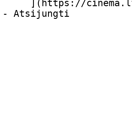
     ](https://cinema.lt/dashboard/saved-movies)
