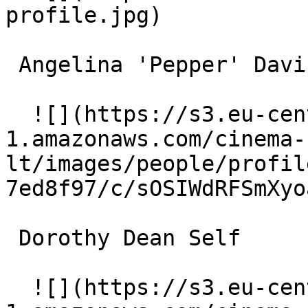
profile.jpg)  

 Angelina 'Pepper' Davis Self 

  ![](https://s3.eu-central-
1.amazonaws.com/cinema-
lt/images/people/profil
7ed8f97/c/sOSIWdRFSmXyo
 Dorothy Dean Self 

  ![](https://s3.eu-central-