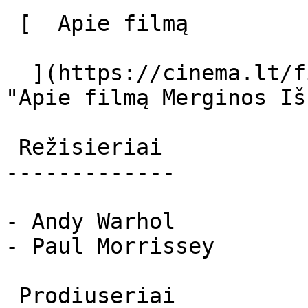
 [  Apie filmą   

  ](https://cinema.lt/filmai/merginos-is-celsio 
"Apie filmą Merginos Iš
 Režisieriai 

-------------

- Andy Warhol

- Paul Morrissey

 Prodiuseriai 
