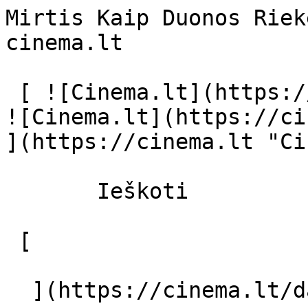
Mirtis Kaip Duonos Riek
cinema.lt              
 [ ![Cinema.lt](https://cinema.lt/images/logo.svg) 
![Cinema.lt](https://ci
](https://cinema.lt "Ci
       Ieškoti     

 [  

  ](https://cinema.lt/dashboard/saved-movies) [  
