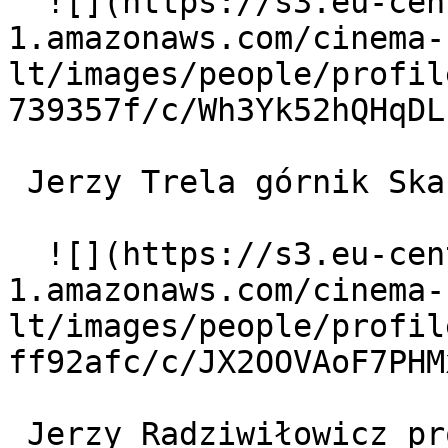
  ![](https://s3.eu-central-
1.amazonaws.com/cinema-
lt/images/people/profil
739357f/c/Wh3Yk52hQHqDL
 Jerzy Trela górnik Skarga 

  ![](https://s3.eu-central-
1.amazonaws.com/cinema-
lt/images/people/profil
ff92afc/c/JX2OOVAoF7PHM
 Jerzy Radziwiłowicz proboszcz 
