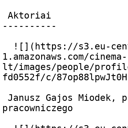
 Aktoriai 

----------

  ![](https://s3.eu-central-
1.amazonaws.com/cinema-
lt/images/people/profil
fd0552f/c/87op88lpwJt0H
 Janusz Gajos Miodek, przewodniczący samorządu 
pracowniczego 
