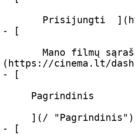
       Prisijungti  ](https://cinema.lt/login)

- [  

       Mano filmų sąrašas  ]
(https://cinema.lt/dash
- [ 

     Pagrindinis 

     ](/ "Pagrindinis")

- [ 
