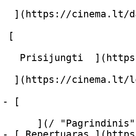
  ](https://cinema.lt/dashboard/saved-movies)

 [  

   Prisijungti  ](https://cinema.lt/login) [  

  ](https://cinema.lt/login) 

- [  

      ](/ "Pagrindinis")

- [ Repertuaras ](https