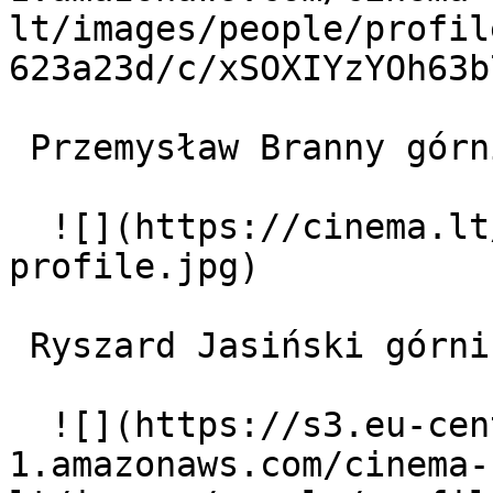
lt/images/people/profil
623a23d/c/xSOXIYzYOh63b
 Przemysław Branny górnik Tadeusz 

  ![](https://cinema.lt/images/placeholders/actor-
profile.jpg)  

 Ryszard Jasiński górnik Gładysz 

  ![](https://s3.eu-central-
1.amazonaws.com/cinema-