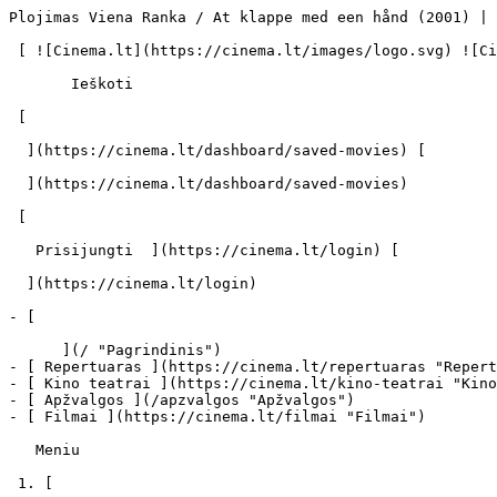
Plojimas Viena Ranka / At klappe med een hånd (2001) | Filmo online info - cinema.lt                            Ieškoti     

 [ ![Cinema.lt](https://cinema.lt/images/logo.svg) ![Cinema.lt](https://cinema.lt/images/favicon.svg) ](https://cinema.lt "Cinema.lt")

       Ieškoti     

 [  

  ](https://cinema.lt/dashboard/saved-movies) [  

  ](https://cinema.lt/dashboard/saved-movies)

 [  

   Prisijungti  ](https://cinema.lt/login) [  

  ](https://cinema.lt/login) 

- [  

      ](/ "Pagrindinis")
- [ Repertuaras ](https://cinema.lt/repertuaras "Repertuaras")
- [ Kino teatrai ](https://cinema.lt/kino-teatrai "Kino teatrai")
- [ Apžvalgos ](/apzvalgos "Apžvalgos")
- [ Filmai ](https://cinema.lt/filmai "Filmai")

   Meniu   

 1. [ 

      cinema.lt  ](/)
2. [  Filmai  ](https://cinema.lt/filmai)
3. Plojimas Viena Ranka

   ![](https://cinema.lt/images/bookmarks/bookmark.svg)   

 [    ![Plojimas Viena Ranka filmo online nuotraukos](https://s3.eu-central-1.amazonaws.com/cinema-lt/images/movies/poster/a6a1461c68122cb01a2a45e80b5fc64d/c/kgVR1WcVS3tf2PBe-2xl.webp)  ](https://s3.eu-central-1.amazonaws.com/cinema-lt/images/movies/poster/a6a1461c68122cb01a2a45e80b5fc64d/c/kgVR1WcVS3tf2PBe-full.jpg) 

   ![](https://cinema.lt/images/bookmarks/bookmark.svg)   

 [    ![Plojimas Viena Ranka filmo online nuotraukos](https://s3.eu-central-1.amazonaws.com/cinema-lt/images/movies/poster/a6a1461c68122cb01a2a45e80b5fc64d/c/kgVR1WcVS3tf2PBe-2xl.webp)  ](https://s3.eu-central-1.amazonaws.com/cinema-lt/images/movies/poster/a6a1461c68122cb01a2a45e80b5fc64d/c/kgVR1WcVS3tf2PBe-full.jpg) 

Plojimas Viena Ranka At klappe med een hånd At Klappe Med Een Hånd 
===================================================================

 [ Komedija ](https://cinema.lt/zanrai/komedijos "Komedija") [ Drama ](https://cinema.lt/zanrai/dramos "Drama") 

 1 val. 25 min. 

 ![imdb](https://cinema.lt/images/ratings/imdb.svg) 6.6 

 [  Filmo informacija   

  ](#storyline-with-details) 

 [ Komedija ](https://cinema.lt/zanrai/komedijos "Komedija") [ Drama ](https://cinema.lt/zanrai/dramos "Drama") 

 ![imdb](https://cinema.lt/images/ratings/imdb.svg) 6.6 

 [ Premjera 2001 m. rugpjūčio 17 d. 

 Nerodomas kino teatruose 

 ](#repertoire) 

 Dalintis

 [ ![Facebook](https://cinema.lt/images/socials/facebook_icon_white.svg) ](https://www.facebook.com/sharer/sharer.php?u=https%3A%2F%2Fcinema.lt%2Ffilmai%2Fplojimas-viena-ranka)[ ![Messenger](https://cinema.lt/images/socials/messenger_icon_white.svg) ](https://www.facebook.com/dialog/send?link=https%3A%2F%2Fcinema.lt%2Ffilmai%2Fplojimas-viena-ranka&redirect_uri=https%3A%2F%2Fcinema.lt%2Ffilmai%2Fplojimas-viena-ranka)[ ![LinkedIn](https://cinema.lt/images/socials/linkedin_icon_white.svg) ](https://www.linkedin.com/sharing/share-offsite/?url=https%3A%2F%2Fcinema.lt%2Ffilmai%2Fplojimas-viena-ranka)  

  Kino mėgėjų įvertinimas  

  N/A  

   Įvertinti   

 Premjera 2001 m. rugpjūčio 17 d. 

 Nerodomas kino teatruose 

 Nerodomas kino teatruose 

  Kino mėgėjų įvertinimas  

  N/A  

   Įvertinti   

 Dalintis

 [ ![Facebook](https://cinema.lt/images/socials/facebook_icon_white.svg) ](https://www.facebook.com/sharer/sharer.php?u=https%3A%2F%2Fcinema.lt%2Ffilmai%2Fplojimas-viena-ranka)[ ![Messenger](https://cinema.lt/images/socials/messenger_icon_white.svg) ](https://www.facebook.com/dialog/send?link=https%3A%2F%2Fcinema.lt%2Ffilmai%2Fplojimas-viena-ranka&redirect_uri=https%3A%2F%2Fcinema.lt%2Ffilmai%2Fplojimas-viena-ranka)[ ![LinkedIn](https://cinema.lt/images/socials/linkedin_icon_white.svg) ](https://www.linkedin.com/sharing/share-offsite/?url=https%3A%2F%2Fcinema.lt%2Ffilmai%2Fplojimas-viena-ranka)  

 [ Siužetas ](#storyline-with-details) 
---------------------------------------

Verslininkas Erikas Svenssonas parduoda savo firmą ir su gražuole drauge ketina nuleisti inkarą Ispanijoje. Tačiau prieš išvykdamas iš buvusios meilužės vyras gauna laišką, kuriame ši tvirtina esą Erikas yra jos dukros tėvas. Vyriškis pasisamdo laidotuvių organizatorių Andersą ir mėgina išsiaiškinti teisybę.

 Žanras [ Komedijos ](https://cinema.lt/zanrai/komedijos "Komedijos") [ Dramos ](https://cinema.lt/zanrai/dramos "Dramos") 

 Originalo kalba Danų / Danish (DA) 

 Filmo trukmė 1 val. 25 min. 

 Filmo reitingas Imdb: 6.6 

 [ Aktoriai ](#actors) 
-----------------------

 [  Filmo kreditai   

  ](https://cinema.lt/filmai/plojimas-viena-ranka/kreditai) 

  ![](https://s3.e