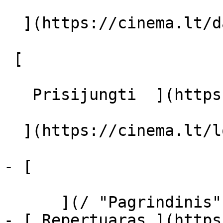
  ](https://cinema.lt/dashboard/saved-movies)

 [  

   Prisijungti  ](https://cinema.lt/login) [  

  ](https://cinema.lt/login) 

- [  

      ](/ "Pagrindinis")

- [ Repertuaras ](https