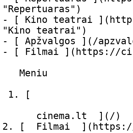
"Repertuaras")

- [ Kino teatrai ](http
"Kino teatrai")

- [ Apžvalgos ](/apzval
- [ Filmai ](https://ci
   Meniu   

 1. [ 

      cinema.lt  ](/)

2. [  Filmai  ](https:/