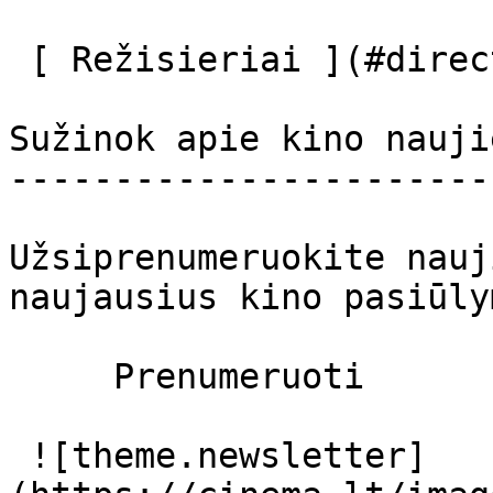
 [ Režisieriai ](#directors) 

Sužinok apie kino nauji
-----------------------
Užsiprenumeruokite nauj
naujausius kino pasiūly
     Prenumeruoti     

 ![theme.newsletter]