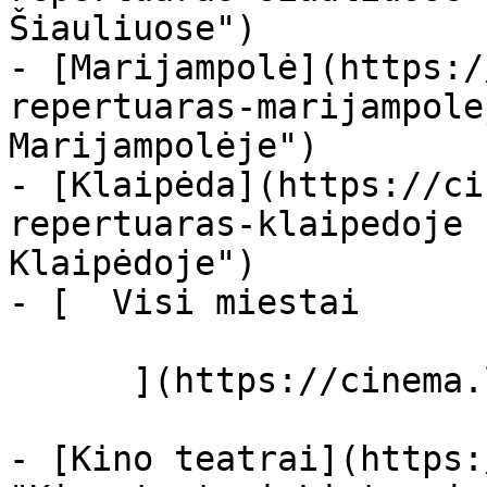
Šiauliuose")

- [Marijampolė](https:/
repertuaras-marijampole
Marijampolėje")

- [Klaipėda](https://ci
repertuaras-klaipedoje 
Klaipėdoje")

- [  Visi miestai   

      ](https://cinema.lt/miestai "Miestai")

- [Kino teatrai](https: