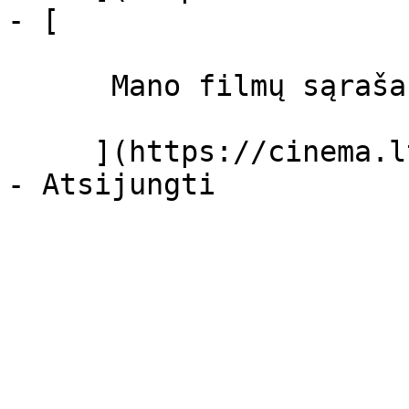
- [ 

      Mano filmų sąrašas  

     ](https://cinema.lt/dashboard/saved-movies)
