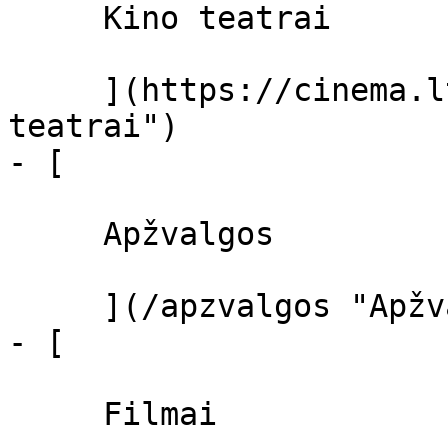
     Kino teatrai 

     ](https://cinema.lt/kino-teatrai "Kino 
teatrai")

- [ 

     Apžvalgos 

     ](/apzvalgos "Apžvalgos")

- [ 

     Filmai 
