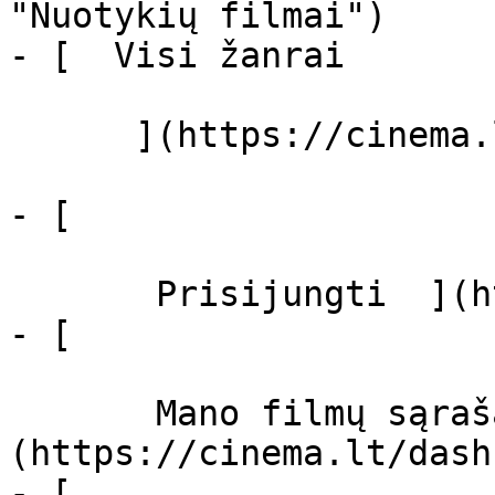
"Nuotykių filmai")

- [  Visi žanrai   

      ](https://cinema.lt/zanrai "Žanrai")

- [  

       Prisijungti  ](https://cinema.lt/login)

- [  

       Mano filmų sąrašas  ]
(https://cinema.lt/dash
- [ 
