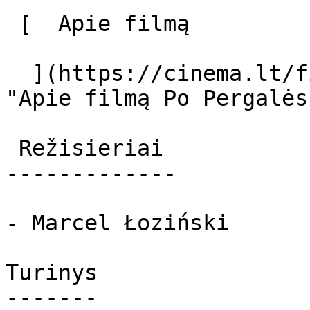
 [  Apie filmą   

  ](https://cinema.lt/filmai/po-pergales-1989-1995 
"Apie filmą Po Pergalės
 Režisieriai 

-------------

- Marcel Łoziński

Turinys

-------
