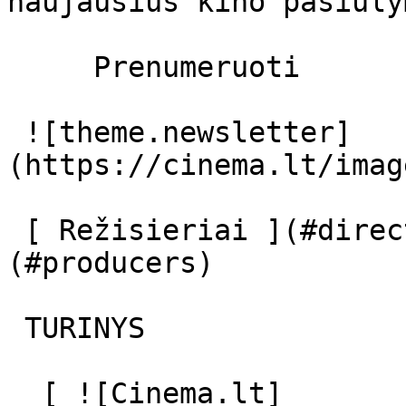
naujausius kino pasiūly
     Prenumeruoti     

 ![theme.newsletter]
(https://cinema.lt/imag
 [ Režisieriai ](#directors) [ Prodiuseriai ]
(#producers) 

 TURINYS 

  [ ![Cinema.lt]