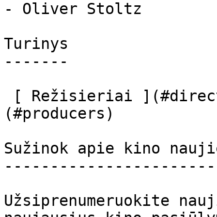
- Oliver Stoltz

Turinys

-------

 [ Režisieriai ](#directors) [ Prodiuseriai ]
(#producers) 

Sužinok apie kino nauji
-----------------------
Užsiprenumeruokite nauj