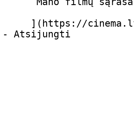
      Mano filmų sąrašas  

     ](https://cinema.lt/dashboard/saved-movies)
