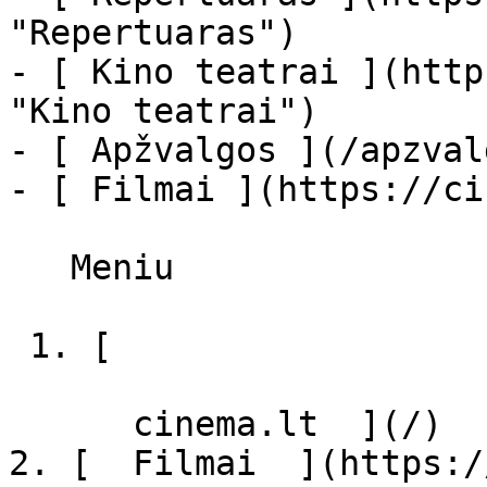
"Repertuaras")

- [ Kino teatrai ](http
"Kino teatrai")

- [ Apžvalgos ](/apzval
- [ Filmai ](https://ci
   Meniu   

 1. [ 

      cinema.lt  ](/)

2. [  Filmai  ](https:/