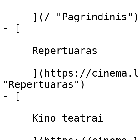
     ](/ "Pagrindinis")

- [ 

     Repertuaras 

     ](https://cinema.lt/repertuaras 
"Repertuaras")

- [ 

     Kino teatrai 
