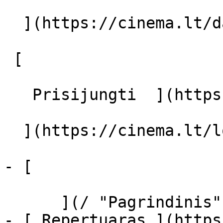
  ](https://cinema.lt/dashboard/saved-movies)

 [  

   Prisijungti  ](https://cinema.lt/login) [  

  ](https://cinema.lt/login) 

- [  

      ](/ "Pagrindinis")

- [ Repertuaras ](https