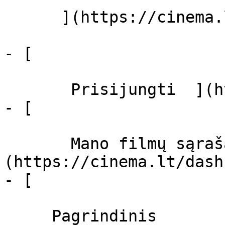
      ](https://cinema.lt/zanrai "Žanrai")

- [  

       Prisijungti  ](https://cinema.lt/login)

- [  

       Mano filmų sąrašas  ]
(https://cinema.lt/dash
- [ 

     Pagrindinis 
