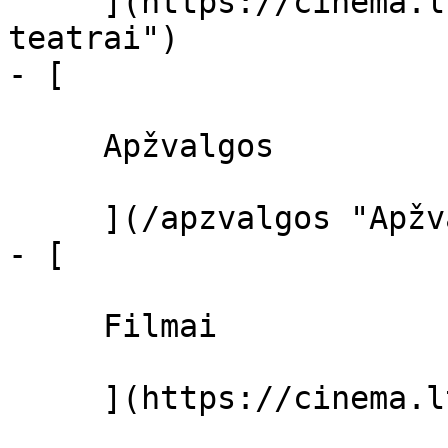
     ](https://cinema.lt/kino-teatrai "Kino 
teatrai")

- [ 

     Apžvalgos 

     ](/apzvalgos "Apžvalgos")

- [ 

     Filmai 

     ](https://cinema.lt/filmai "Filmai")
