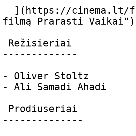
  ](https://cinema.lt/filmai/prarasti-vaikai "Apie 
filmą Prarasti Vaikai") 
 Režisieriai 

-------------

- Oliver Stoltz

- Ali Samadi Ahadi

 Prodiuseriai 

--------------
