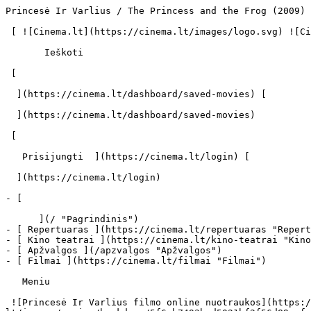
Princesė Ir Varlius / The Princess and the Frog (2009) | Filmo online info - cinema.lt                            Ieškoti     

 [ ![Cinema.lt](https://cinema.lt/images/logo.svg) ![Cinema.lt](https://cinema.lt/images/favicon.svg) ](https://cinema.lt "Cinema.lt")

       Ieškoti     

 [  

  ](https://cinema.lt/dashboard/saved-movies) [  

  ](https://cinema.lt/dashboard/saved-movies)

 [  

   Prisijungti  ](https://cinema.lt/login) [  

  ](https://cinema.lt/login) 

- [  

      ](/ "Pagrindinis")
- [ Repertuaras ](https://cinema.lt/repertuaras "Repertuaras")
- [ Kino teatrai ](https://cinema.lt/kino-teatrai "Kino teatrai")
- [ Apžvalgos ](/apzvalgos "Apžvalgos")
- [ Filmai ](https://cinema.lt/filmai "Filmai")

   Meniu   

 ![Princesė Ir Varlius filmo online nuotraukos](https://s3.eu-central-1.amazonaws.com/cinema-lt/images/movies/backdrop/5f6ab7493bcd5021bf2f56d89aefc0b1/c/vo1aDvBr2YOrMO34-lg.jpg)

 1. [ 

      cinema.lt  ](/)
2. [  Filmai  ](https://cinema.lt/filmai)
3. Princesė Ir Varlius

   ![](https://cinema.lt/images/bookmarks/bookmark.svg)   

 [    ![Princesė Ir Varlius filmo online nuotraukos](https://s3.eu-central-1.amazonaws.com/cinema-lt/images/movies/poster/2a8e043ef9f310c1962b63803911a1fe/c/tB01cLLOoAvsGpfs-2xl.webp)  ](https://s3.eu-central-1.amazonaws.com/cinema-lt/images/movies/poster/2a8e043ef9f310c1962b63803911a1fe/c/tB01cLLOoAvsGpfs-full.jpg) 

   ![](https://cinema.lt/images/bookmarks/bookmark.svg)   

 [    ![Princesė Ir Varlius filmo online nuotraukos](https://s3.eu-central-1.amazonaws.com/cinema-lt/images/movies/poster/2a8e043ef9f310c1962b63803911a1fe/c/tB01cLLOoAvsGpfs-2xl.webp)  ](https://s3.eu-central-1.amazonaws.com/cinema-lt/images/movies/poster/2a8e043ef9f310c1962b63803911a1fe/c/tB01cLLOoAvsGpfs-full.jpg) 

Princesė Ir Varlius The Princess and the Frog The Princess And The Frog 
========================================================================

 Platintojas: UAB "FORUM CINEMAS" [ Animacinis ](https://cinema.lt/zanrai/animaciniai "Animacinis") [ Romantinis ](https://cinema.lt/zanrai/romantiniai "Romantinis") [ Maginė fantastika ](https://cinema.lt/zanrai/magine-fantastika "Maginė fantastika") [ Visai šeimai ](https://cinema.lt/zanrai/visai-seimai "Visai šeimai") 

 1 val. 38 min. 

 [  Filmo informacija   

  ](#storyline-with-details) 

 [ Animacinis ](https://cinema.lt/zanrai/animaciniai "Animacinis") [ Romantinis ](https://cinema.lt/zanrai/romantiniai "Romantinis") [ Maginė fantastika ](https://cinema.lt/zanrai/magine-fantastika "Maginė fantastika") [ Visai šeimai ](https://cinema.lt/zanrai/visai-seimai "Visai šeimai") 

 Princesė Tiana gyvena Naujojo Orleano (džiazo „lopšio“) prancūzų kvartale, „Džiazo amžiaus“ laikais. Kadangi veiksmas vyksta „Džiazo amžiuje“, princesė džiazuoja. Džiazuoja ir varlė – užkerėtas princas. Tiesą sakant, čia džiazuoja visi: nuo paprastų prancūzų kvartalo gyventojų iki nepaprasto krokodilo, gyvenančio pro šalį tekančioje Misisipėje. Tiana – yra pirmoji afroamerikietė mergina gausiame Disnėjaus princesių būryje. Užkerėtas princas yra tiesiog žalia varlė. Herojams susitikus, kalba užsimezga apie bučinį, galintį panaikinti vargšo princo prakeiksmą ir nelaimę. Tačiau galų gale avantiūrai įkalbėtos princesės ryžtas materializuojasi visiškai ne taip, kaip tikėjosi princas… Plačiau 

 [ Premjera 2009 m. gruodžio 08 d. 

 Nerodomas kino teatruose 

 ](#repertoire) 

 Nuotraukos 7 

 Dalintis

 [ ![Facebook](https://cinema.lt/images/socials/facebook_icon_white.svg) ](https://www.facebook.com/sharer/sharer.php?u=https%3A%2F%2Fcinema.lt%2Ffilmai%2Fprincese-ir-varlius)[ ![Messenger](https://cinema.lt/images/socials/messenger_icon_white.svg) ](https://www.facebook.com/dialog/send?link=https%3A%2F%2Fcinema.lt%2Ffilmai%2Fprincese-ir-varlius&redirect_uri=https%3A%2F%2Fcinema.lt%2Ffilmai%2Fprincese-ir-varlius)[ ![LinkedIn](https://cinema.lt/images/socials/linkedin_icon_white.svg) ](https://www.linkedin.com/sharing/share-offsite/?url=https%3A%2F%2Fcinema.lt%2Ffilmai%2Fprincese-ir-varlius)  

  Kino mėgėjų įvertinimas  

  N/A  

   Įvertinti   

 Princesė Tiana gyvena Naujojo Orleano (džiazo „lopšio“) prancūzų kvartale, „Džiazo amžiaus“ laikais. Kadangi veiksmas vyksta „Džiazo amžiuje“, princesė džiazuoja. Džiazuoja ir varlė – užkerėtas princas. Tiesą sakant, čia džiazuoja visi: nuo paprastų prancūzų kvartalo gyventojų iki nepap