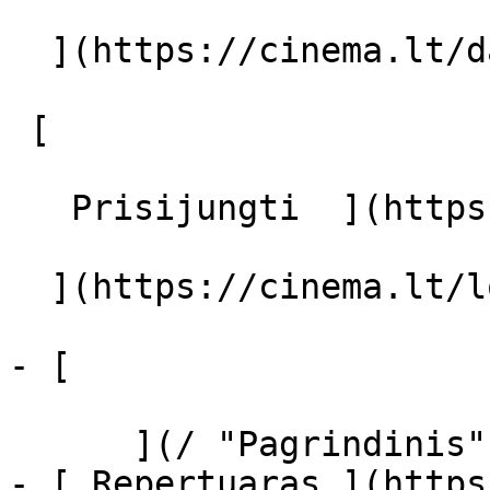
  ](https://cinema.lt/dashboard/saved-movies)

 [  

   Prisijungti  ](https://cinema.lt/login) [  

  ](https://cinema.lt/login) 

- [  

      ](/ "Pagrindinis")

- [ Repertuaras ](https