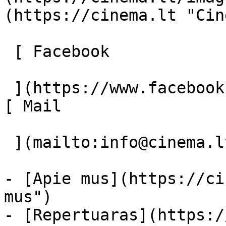
(https://cinema.lt "Cin
 [ Facebook 

 ](https://www.facebook.com/Cinema.lt "Facebook") 
[ Mail 

 ](mailto:info@cinema.lt "Mail") 

- [Apie mus](https://ci
mus")

- [Repertuaras](https:/