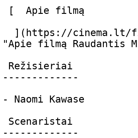
 [  Apie filmą   

  ](https://cinema.lt/filmai/raudantis-miskas 
"Apie filmą Raudantis M
 Režisieriai 

-------------

- Naomi Kawase

 Scenaristai 

-------------
