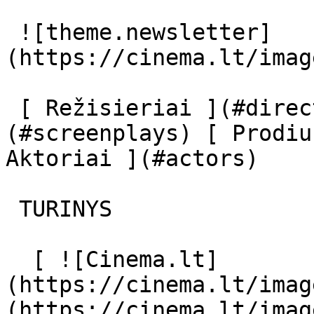
 ![theme.newsletter]
(https://cinema.lt/imag
 [ Režisieriai ](#directors) [ Scenaristai ]
(#screenplays) [ Prodiu
Aktoriai ](#actors) 

 TURINYS 

  [ ![Cinema.lt]
(https://cinema.lt/imag
(https://cinema.lt/imag