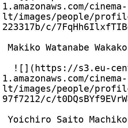
1.amazonaws.com/cinema-
lt/images/people/profil
223317b/c/7FqHh6IlxfTIB
 Makiko Watanabe Wakako 

  ![](https://s3.eu-central-
1.amazonaws.com/cinema-
lt/images/people/profil
97f7212/c/t0DQsBYf9EVrW
 Yoichiro Saito Machiko's Husband 
