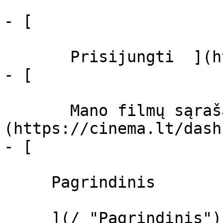
- [  

       Prisijungti  ](https://cinema.lt/login)

- [  

       Mano filmų sąrašas  ]
(https://cinema.lt/dash
- [ 

     Pagrindinis 

     ](/ "Pagrindinis")
