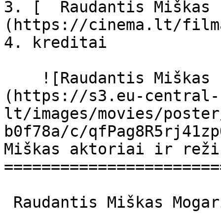
3. [  Raudantis Miškas 
(https://cinema.lt/film
4. kreditai

    ![Raudantis Miškas filmo online nuotraukos]
(https://s3.eu-central-
lt/images/movies/poster
b0f78a/c/qfPag8R5rj41zp
Miškas aktoriai ir reži
=======================
 Raudantis Miškas Mogari no mori Mogari No Mori 
