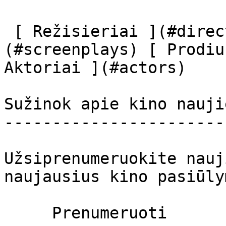
 [ Režisieriai ](#directors) [ Scenaristai ]
(#screenplays) [ Prodiu
Aktoriai ](#actors) 

Sužinok apie kino nauji
-----------------------
Užsiprenumeruokite nauj
naujausius kino pasiūly
     Prenumeruoti     
