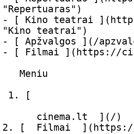
"Repertuaras")

- [ Kino teatrai ](http
"Kino teatrai")

- [ Apžvalgos ](/apzval
- [ Filmai ](https://ci
   Meniu   

 1. [ 

      cinema.lt  ](/)

2. [  Filmai  ](https:/