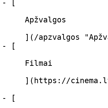
- [ 

     Apžvalgos 

     ](/apzvalgos "Apžvalgos")

- [ 

     Filmai 

     ](https://cinema.lt/filmai "Filmai")

- [ 
