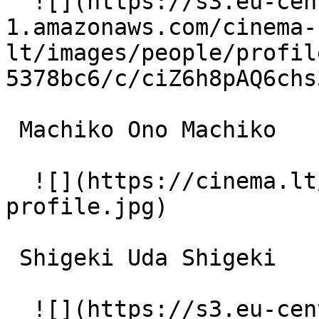
  ![](https://s3.eu-central-
1.amazonaws.com/cinema-
lt/images/people/profil
5378bc6/c/ciZ6h8pAQ6chs
 Machiko Ono Machiko 

  ![](https://cinema.lt/images/placeholders/actor-
profile.jpg)  

 Shigeki Uda Shigeki 

  ![](https://s3.eu-central-