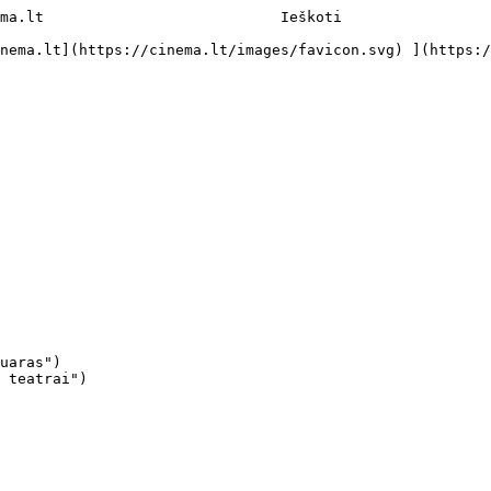
ma.lt                           Ieškoti     

uaras")

 teatrai")
