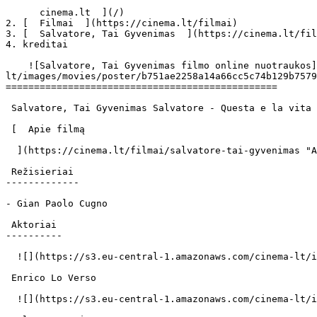
      cinema.lt  ](/)

2. [  Filmai  ](https://cinema.lt/filmai)

3. [  Salvatore, Tai Gyvenimas  ](https://cinema.lt/fil
4. kreditai

    ![Salvatore, Tai Gyvenimas filmo online nuotraukos](https://s3.eu-central-1.amazonaws.com/cinema-
lt/images/movies/poster/b751ae2258a14a66cc5c74b129b7579
================================================

 Salvatore, Tai Gyvenimas Salvatore - Questa e la vita Salvatore Questa E La Vita 

 [  Apie filmą   

  ](https://cinema.lt/filmai/salvatore-tai-gyvenimas "Apie filmą Salvatore, Tai Gyvenimas") 

 Režisieriai 

-------------

- Gian Paolo Cugno

 Aktoriai 

----------

  ![](https://s3.eu-central-1.amazonaws.com/cinema-lt/images/people/profile/9294fb5ccc2a79d722248f30137a6f72/c/qPl62KQYeG773dDs-md.webp)  

 Enrico Lo Verso  

  ![](https://s3.eu-central-1.amazonaws.com/cinema-lt/images/people/profile/940de7e8844817c5c9326b0806b09de8/c/CBDyaK0x8wwj1RGt-md.webp)  
