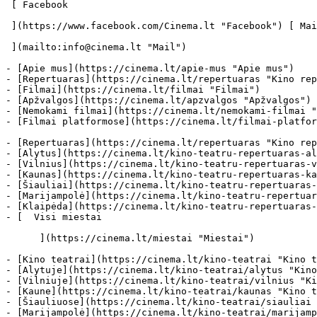
 [ Facebook 

 ](https://www.facebook.com/Cinema.lt "Facebook") [ Mail 

 ](mailto:info@cinema.lt "Mail") 

- [Apie mus](https://cinema.lt/apie-mus "Apie mus")

- [Repertuaras](https://cinema.lt/repertuaras "Kino rep
- [Filmai](https://cinema.lt/filmai "Filmai")

- [Apžvalgos](https://cinema.lt/apzvalgos "Apžvalgos")

- [Nemokami filmai](https://cinema.lt/nemokami-filmai "
- [Filmai platformose](https://cinema.lt/filmai-platfor
- [Repertuaras](https://cinema.lt/repertuaras "Kino rep
- [Alytus](https://cinema.lt/kino-teatru-repertuaras-al
- [Vilnius](https://cinema.lt/kino-teatru-repertuaras-v
- [Kaunas](https://cinema.lt/kino-teatru-repertuaras-ka
- [Šiauliai](https://cinema.lt/kino-teatru-repertuaras-
- [Marijampolė](https://cinema.lt/kino-teatru-repertuar
- [Klaipėda](https://cinema.lt/kino-teatru-repertuaras-
- [  Visi miestai   

      ](https://cinema.lt/miestai "Miestai")

- [Kino teatrai](https://cinema.lt/kino-teatrai "Kino t
- [Alytuje](https://cinema.lt/kino-teatrai/alytus "Kino
- [Vilniuje](https://cinema.lt/kino-teatrai/vilnius "Ki
- [Kaune](https://cinema.lt/kino-teatrai/kaunas "Kino t
- [Šiauliuose](https://cinema.lt/kino-teatrai/siauliai 
- [Marijampolė](https://cinema.lt/kino-teatrai/marijamp