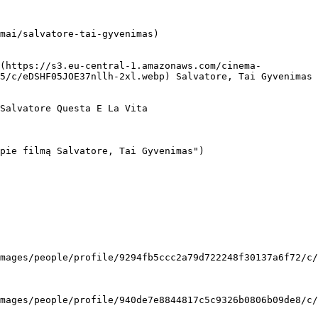
mai/salvatore-tai-gyvenimas)

5/c/eDSHF05JOE37nllh-2xl.webp) Salvatore, Tai Gyvenimas 