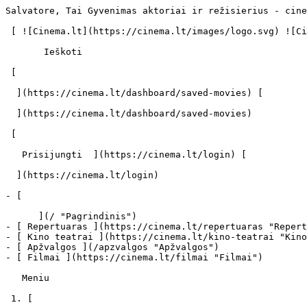
Salvatore, Tai Gyvenimas aktoriai ir režisierius - cine
 [ ![Cinema.lt](https://cinema.lt/images/logo.svg) ![Cinema.lt](https://cinema.lt/images/favicon.svg) ](https://cinema.lt "Cinema.lt")

       Ieškoti     

 [  

  ](https://cinema.lt/dashboard/saved-movies) [  

  ](https://cinema.lt/dashboard/saved-movies)

 [  

   Prisijungti  ](https://cinema.lt/login) [  

  ](https://cinema.lt/login) 

- [  

      ](/ "Pagrindinis")

- [ Repertuaras ](https://cinema.lt/repertuaras "Repert
- [ Kino teatrai ](https://cinema.lt/kino-teatrai "Kino
- [ Apžvalgos ](/apzvalgos "Apžvalgos")

- [ Filmai ](https://cinema.lt/filmai "Filmai")

   Meniu   

 1. [ 
