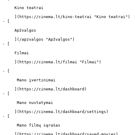
     Kino teatrai 

     ](https://cinema.lt/kino-teatrai "Kino teatrai")

- [ 

     Apžvalgos 

     ](/apzvalgos "Apžvalgos")

- [ 

     Filmai 

     ](https://cinema.lt/filmai "Filmai")

- [ 

      Mano įvertinimai  

     ](https://cinema.lt/dashboard)

- [ 

      Mano nustatymai  

     ](https://cinema.lt/dashboard/settings)

- [ 

      Mano filmų sąrašas  

     ](https://cinema.lt/dashboard/saved-movies)
