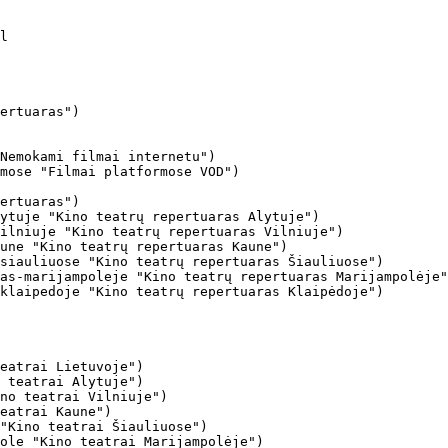
ertuaras")

Nemokami filmai internetu")

mose "Filmai platformose VOD")

ertuaras")

ytuje "Kino teatrų repertuaras Alytuje")

ilniuje "Kino teatrų repertuaras Vilniuje")

une "Kino teatrų repertuaras Kaune")

siauliuose "Kino teatrų repertuaras Šiauliuose")

as-marijampoleje "Kino teatrų repertuaras Marijampolėje"
klaipedoje "Kino teatrų repertuaras Klaipėdoje")

eatrai Lietuvoje")

 teatrai Alytuje")

no teatrai Vilniuje")

eatrai Kaune")

"Kino teatrai Šiauliuose")

ole "Kino teatrai Marijampolėje")
