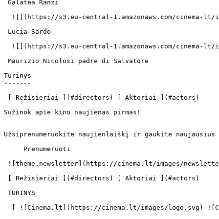
 Galatea Ranzi  

  ![](https://s3.eu-central-1.amazonaws.com/cinema-lt/images/people/profile/d2dc41deb8d25dec3b1022aa5a6998f0/c/fhzyEXyG7wUJcVwc-md.webp)  

 Lucia Sardo  

  ![](https://s3.eu-central-1.amazonaws.com/cinema-lt/images/people/profile/4394ca13a2627f4e759fba0e4bdf88eb/c/Ozd0YlV9YdZi7Jik-md.webp)  

 Maurizio Nicolosi padre di Salvatore 

Turinys

-------

 [ Režisieriai ](#directors) [ Aktoriai ](#actors) 

Sužinok apie kino naujienas pirmas!

-----------------------------------

Užsiprenumeruokite naujienlaiškį ir gaukite naujausius 
     Prenumeruoti     

 ![theme.newsletter](https://cinema.lt/images/newsletter.svg) 

 [ Režisieriai ](#directors) [ Aktoriai ](#actors) 

 TURINYS 

  [ ![Cinema.lt](https://cinema.lt/images/logo.svg) ![Cinema.lt](https://cinema.lt/images/favicon.svg) ](https://cinema.lt "Cinema.lt")
