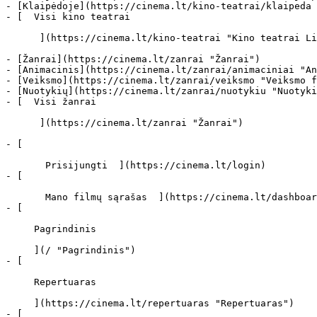
- [Klaipėdoje](https://cinema.lt/kino-teatrai/klaipeda 
- [  Visi kino teatrai   

      ](https://cinema.lt/kino-teatrai "Kino teatrai Lietuvoje")

- [Žanrai](https://cinema.lt/zanrai "Žanrai")

- [Animacinis](https://cinema.lt/zanrai/animaciniai "An
- [Veiksmo](https://cinema.lt/zanrai/veiksmo "Veiksmo f
- [Nuotykių](https://cinema.lt/zanrai/nuotykiu "Nuotyki
- [  Visi žanrai   

      ](https://cinema.lt/zanrai "Žanrai")

- [  

       Prisijungti  ](https://cinema.lt/login)

- [  

       Mano filmų sąrašas  ](https://cinema.lt/dashboard/saved-movies)

- [ 

     Pagrindinis 

     ](/ "Pagrindinis")

- [ 

     Repertuaras 

     ](https://cinema.lt/repertuaras "Repertuaras")

- [ 
