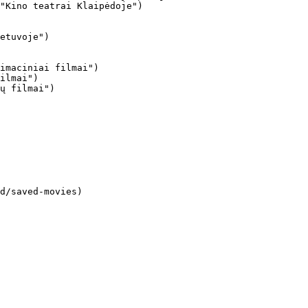
"Kino teatrai Klaipėdoje")

imaciniai filmai")

ilmai")

ų filmai")
