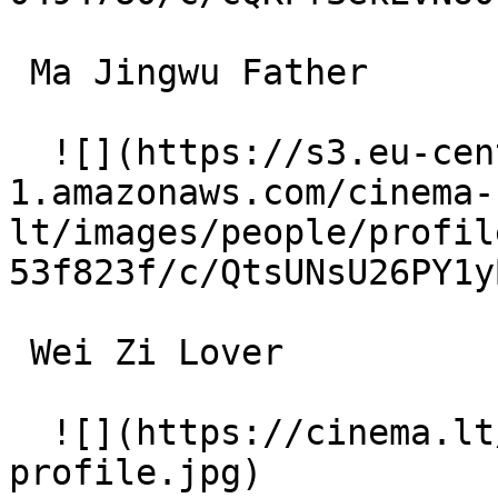
 Ma Jingwu Father 

  ![](https://s3.eu-central-
1.amazonaws.com/cinema-
lt/images/people/profil
53f823f/c/QtsUNsU26PY1y
 Wei Zi Lover 

  ![](https://cinema.lt/images/placeholders/actor-
profile.jpg)  
