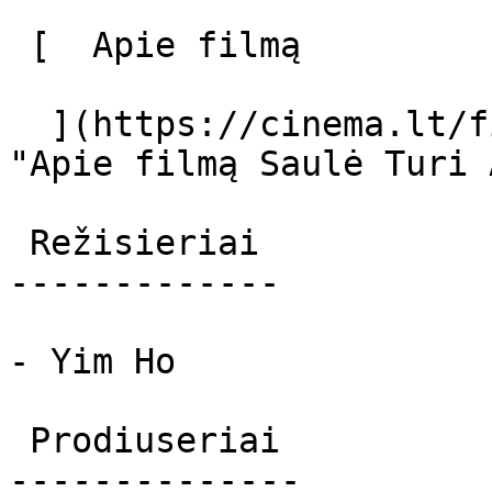
 [  Apie filmą   

  ](https://cinema.lt/filmai/saule-turi-ausis 
"Apie filmą Saulė Turi 
 Režisieriai 

-------------

- Yim Ho

 Prodiuseriai 

--------------
