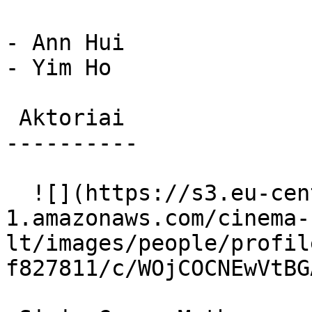
- Ann Hui

- Yim Ho

 Aktoriai 

----------

  ![](https://s3.eu-central-
1.amazonaws.com/cinema-
lt/images/people/profil
f827811/c/WOjCOCNEwVtBG