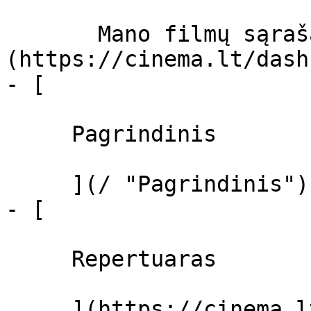
       Mano filmų sąrašas  ]
(https://cinema.lt/dash
- [ 

     Pagrindinis 

     ](/ "Pagrindinis")

- [ 

     Repertuaras 

     ](https://cinema.lt/repertuaras 