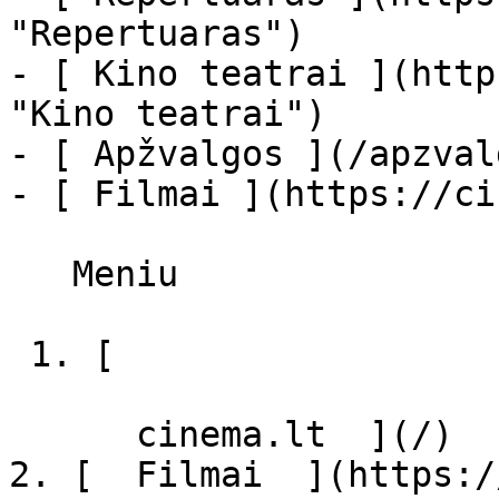
"Repertuaras")

- [ Kino teatrai ](http
"Kino teatrai")

- [ Apžvalgos ](/apzval
- [ Filmai ](https://ci
   Meniu   

 1. [ 

      cinema.lt  ](/)

2. [  Filmai  ](https:/