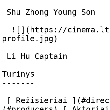
 Shu Zhong Young Son 

  ![](https://cinema.lt/images/placeholders/actor-
profile.jpg)  

 Li Hu Captain 

Turinys

-------

 [ Režisieriai ](#directors) [ Prodiuseriai ]
(#producers) [ Aktoriai