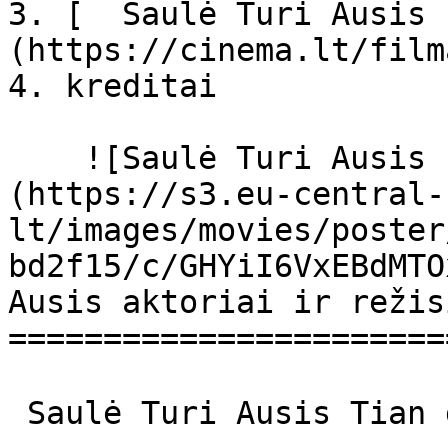
3. [  Saulė Turi Ausis 
(https://cinema.lt/film
4. kreditai

    ![Saulė Turi Ausis filmo online nuotraukos]
(https://s3.eu-central-
lt/images/movies/poster
bd2f15/c/GHYiI6VxEBdMTO
Ausis aktoriai ir režis
=======================
 Saulė Turi Ausis Tian guo ni zi 天國逆子 
