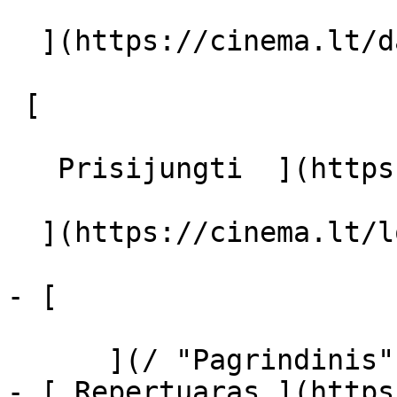
  ](https://cinema.lt/dashboard/saved-movies)

 [  

   Prisijungti  ](https://cinema.lt/login) [  

  ](https://cinema.lt/login) 

- [  

      ](/ "Pagrindinis")

- [ Repertuaras ](https