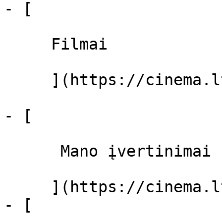
- [ 

     Filmai 

     ](https://cinema.lt/filmai "Filmai")

- [ 

      Mano įvertinimai  

     ](https://cinema.lt/dashboard)

- [ 
