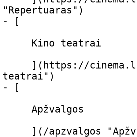
"Repertuaras")

- [ 

     Kino teatrai 

     ](https://cinema.lt/kino-teatrai "Kino 
teatrai")

- [ 

     Apžvalgos 

     ](/apzvalgos "Apžvalgos")
