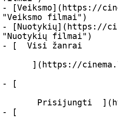
- [Veiksmo](https://cin
"Veiksmo filmai")

- [Nuotykių](https://ci
"Nuotykių filmai")

- [  Visi žanrai   

      ](https://cinema.lt/zanrai "Žanrai")

- [  

       Prisijungti  ](https://cinema.lt/login)

- [  
