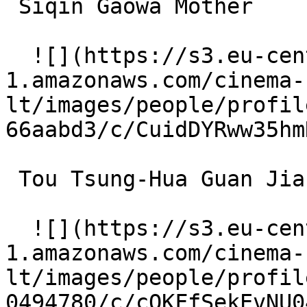
 Siqin Gaowa Mother 

  ![](https://s3.eu-central-
1.amazonaws.com/cinema-
lt/images/people/profil
66aabd3/c/CuidDYRww35hm
 Tou Tsung-Hua Guan Jian 

  ![](https://s3.eu-central-
1.amazonaws.com/cinema-
lt/images/people/profil
0494780/c/cQKFfSekEvNU0