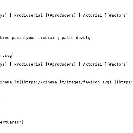
kino pasiūlymus tiesiai į pašto dėžutę

ertuaras")
