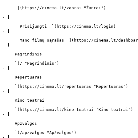
      ](https://cinema.lt/zanrai "Žanrai")

- [  

       Prisijungti  ](https://cinema.lt/login)

- [  

       Mano filmų sąrašas  ](https://cinema.lt/dashboard/saved-movies)

- [ 

     Pagrindinis 

     ](/ "Pagrindinis")

- [ 

     Repertuaras 

     ](https://cinema.lt/repertuaras "Repertuaras")

- [ 

     Kino teatrai 

     ](https://cinema.lt/kino-teatrai "Kino teatrai")

- [ 

     Apžvalgos 

     ](/apzvalgos "Apžvalgos")

- [ 
