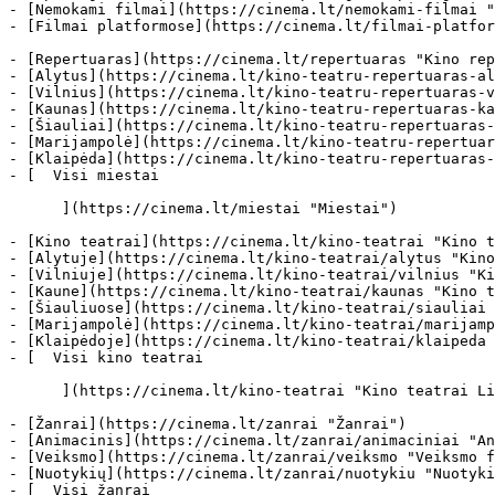
- [Nemokami filmai](https://cinema.lt/nemokami-filmai "
- [Filmai platformose](https://cinema.lt/filmai-platfor
- [Repertuaras](https://cinema.lt/repertuaras "Kino rep
- [Alytus](https://cinema.lt/kino-teatru-repertuaras-al
- [Vilnius](https://cinema.lt/kino-teatru-repertuaras-v
- [Kaunas](https://cinema.lt/kino-teatru-repertuaras-ka
- [Šiauliai](https://cinema.lt/kino-teatru-repertuaras-
- [Marijampolė](https://cinema.lt/kino-teatru-repertuar
- [Klaipėda](https://cinema.lt/kino-teatru-repertuaras-
- [  Visi miestai   

      ](https://cinema.lt/miestai "Miestai")

- [Kino teatrai](https://cinema.lt/kino-teatrai "Kino t
- [Alytuje](https://cinema.lt/kino-teatrai/alytus "Kino
- [Vilniuje](https://cinema.lt/kino-teatrai/vilnius "Ki
- [Kaune](https://cinema.lt/kino-teatrai/kaunas "Kino t
- [Šiauliuose](https://cinema.lt/kino-teatrai/siauliai 
- [Marijampolė](https://cinema.lt/kino-teatrai/marijamp
- [Klaipėdoje](https://cinema.lt/kino-teatrai/klaipeda 
- [  Visi kino teatrai   

      ](https://cinema.lt/kino-teatrai "Kino teatrai Lietuvoje")

- [Žanrai](https://cinema.lt/zanrai "Žanrai")

- [Animacinis](https://cinema.lt/zanrai/animaciniai "An
- [Veiksmo](https://cinema.lt/zanrai/veiksmo "Veiksmo f
- [Nuotykių](https://cinema.lt/zanrai/nuotykiu "Nuotyki
- [  Visi žanrai   
