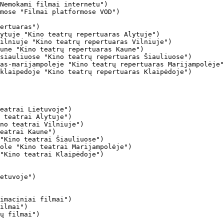
Nemokami filmai internetu")

mose "Filmai platformose VOD")

ertuaras")

ytuje "Kino teatrų repertuaras Alytuje")

ilniuje "Kino teatrų repertuaras Vilniuje")

une "Kino teatrų repertuaras Kaune")

siauliuose "Kino teatrų repertuaras Šiauliuose")

as-marijampoleje "Kino teatrų repertuaras Marijampolėje"
klaipedoje "Kino teatrų repertuaras Klaipėdoje")

eatrai Lietuvoje")

 teatrai Alytuje")

no teatrai Vilniuje")

eatrai Kaune")

"Kino teatrai Šiauliuose")

ole "Kino teatrai Marijampolėje")

"Kino teatrai Klaipėdoje")

imaciniai filmai")

ilmai")

ų filmai")
