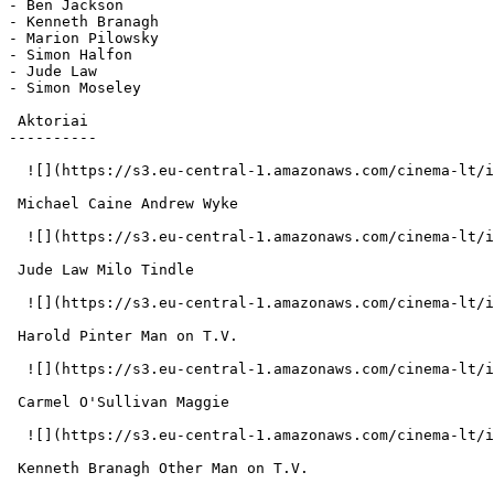
- Ben Jackson

- Kenneth Branagh

- Marion Pilowsky

- Simon Halfon

- Jude Law

- Simon Moseley

 Aktoriai 

----------

  ![](https://s3.eu-central-1.amazonaws.com/cinema-lt/images/people/profile/0cfb94b6a10d4fda7b2f98f9d6992c89/c/QnaTpgxswqhC1Osy-md.webp)  

 Michael Caine Andrew Wyke 

  ![](https://s3.eu-central-1.amazonaws.com/cinema-lt/images/people/profile/155cb6d96588b438043e3542bf363a04/c/1UWFMG4MmvQzChXr-md.webp)  

 Jude Law Milo Tindle 

  ![](https://s3.eu-central-1.amazonaws.com/cinema-lt/images/people/profile/6bca2faa884d96ead67f5824bbd7ce7e/c/9C3QrpJRTBzoFlt5-md.webp)  

 Harold Pinter Man on T.V. 

  ![](https://s3.eu-central-1.amazonaws.com/cinema-lt/images/people/profile/533936547a546a44600a203af499ae74/c/1biz1fuD8g5q0jSz-md.webp)  

 Carmel O'Sullivan Maggie 

  ![](https://s3.eu-central-1.amazonaws.com/cinema-lt/images/people/profile/f836bd603e772a44c39eaa746545cbaf/c/9NYoBRykRYnQiYQl-md.webp)  

 Kenneth Branagh Other Man on T.V. 
