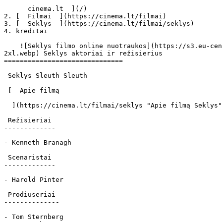
      cinema.lt  ](/)

2. [  Filmai  ](https://cinema.lt/filmai)

3. [  Seklys  ](https://cinema.lt/filmai/seklys)

4. kreditai

    ![Seklys filmo online nuotraukos](https://s3.eu-central-1.amazonaws.com/cinema-lt/images/movies/poster/1f88a7af10ebbb7bb2442ad1147dd9f1/c/Crn5QDTMxHjrrQ5P-
2xl.webp) Seklys aktoriai ir režisierius

==============================

 Seklys Sleuth Sleuth 

 [  Apie filmą   

  ](https://cinema.lt/filmai/seklys "Apie filmą Seklys") 

 Režisieriai 

-------------

- Kenneth Branagh

 Scenaristai 

-------------

- Harold Pinter

 Prodiuseriai 

--------------

- Tom Sternberg
