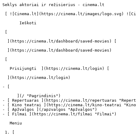
Seklys aktoriai ir režisierius - cinema.lt             
 [ ![Cinema.lt](https://cinema.lt/images/logo.svg) ![Cinema.lt](https://cinema.lt/images/favicon.svg) ](https://cinema.lt "Cinema.lt")

       Ieškoti     

 [  

  ](https://cinema.lt/dashboard/saved-movies) [  

  ](https://cinema.lt/dashboard/saved-movies)

 [  

   Prisijungti  ](https://cinema.lt/login) [  

  ](https://cinema.lt/login) 

- [  

      ](/ "Pagrindinis")

- [ Repertuaras ](https://cinema.lt/repertuaras "Repert
- [ Kino teatrai ](https://cinema.lt/kino-teatrai "Kino
- [ Apžvalgos ](/apzvalgos "Apžvalgos")

- [ Filmai ](https://cinema.lt/filmai "Filmai")

   Meniu   

 1. [ 
