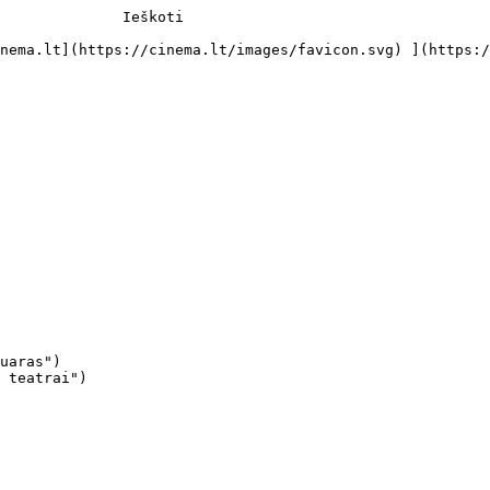
              Ieškoti     

uaras")

 teatrai")
