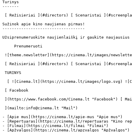
Turinys

-------

 [ Režisieriai ](#directors) [ Scenaristai ](#screenplays) [ Prodiuseriai ](#producers) [ Aktoriai ](#actors) 

Sužinok apie kino naujienas pirmas!

-----------------------------------

Užsiprenumeruokite naujienlaiškį ir gaukite naujausius 
     Prenumeruoti     

 ![theme.newsletter](https://cinema.lt/images/newsletter.svg) 

 [ Režisieriai ](#directors) [ Scenaristai ](#screenplays) [ Prodiuseriai ](#producers) [ Aktoriai ](#actors) 

 TURINYS 

  [ ![Cinema.lt](https://cinema.lt/images/logo.svg) ![Cinema.lt](https://cinema.lt/images/favicon.svg) ](https://cinema.lt "Cinema.lt")

 [ Facebook 

 ](https://www.facebook.com/Cinema.lt "Facebook") [ Mail 

 ](mailto:info@cinema.lt "Mail") 

- [Apie mus](https://cinema.lt/apie-mus "Apie mus")

- [Repertuaras](https://cinema.lt/repertuaras "Kino rep
- [Filmai](https://cinema.lt/filmai "Filmai")

- [Apžvalgos](https://cinema.lt/apzvalgos "Apžvalgos")
