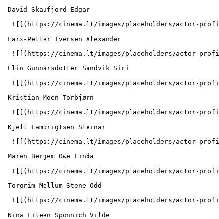
 David Skaufjord Edgar 

  ![](https://cinema.lt/images/placeholders/actor-profile.jpg)  

 Lars-Petter Iversen Alexander 

  ![](https://cinema.lt/images/placeholders/actor-profile.jpg)  

 Elin Gunnarsdotter Sandvik Siri 

  ![](https://cinema.lt/images/placeholders/actor-profile.jpg)  

 Kristian Moen Torbjørn 

  ![](https://cinema.lt/images/placeholders/actor-profile.jpg)  

 Kjell Lambrigtsen Steinar 

  ![](https://cinema.lt/images/placeholders/actor-profile.jpg)  

 Maren Bergem Owe Linda 

  ![](https://cinema.lt/images/placeholders/actor-profile.jpg)  

 Torgrim Mellum Stene Odd 

  ![](https://cinema.lt/images/placeholders/actor-profile.jpg)  

 Nina Eileen Sponnich Vilde 
