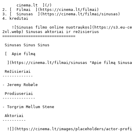
      cinema.lt  ](/)

2. [  Filmai  ](https://cinema.lt/filmai)

3. [  Sinusas  ](https://cinema.lt/filmai/sinusas)

4. kreditai

    ![Sinusas filmo online nuotraukos](https://s3.eu-central-1.amazonaws.com/cinema-lt/images/movies/poster/c93fefdfddc3b8e6ff574669f3511e88/c/A9mL6N3VcjY220vU-
2xl.webp) Sinusas aktoriai ir režisierius

===============================

 Sinusas Sinus Sinus 

 [  Apie filmą   

  ](https://cinema.lt/filmai/sinusas "Apie filmą Sinusas") 

 Režisieriai 

-------------

- Jeremy Robøle

 Prodiuseriai 

--------------

- Torgrim Mellum Stene

 Aktoriai 

----------

  ![](https://cinema.lt/images/placeholders/actor-profile.jpg)  
