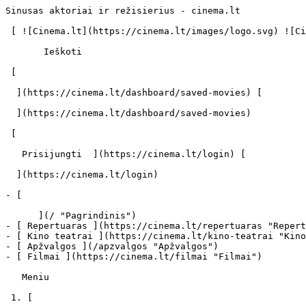
Sinusas aktoriai ir režisierius - cinema.lt            
 [ ![Cinema.lt](https://cinema.lt/images/logo.svg) ![Cinema.lt](https://cinema.lt/images/favicon.svg) ](https://cinema.lt "Cinema.lt")

       Ieškoti     

 [  

  ](https://cinema.lt/dashboard/saved-movies) [  

  ](https://cinema.lt/dashboard/saved-movies)

 [  

   Prisijungti  ](https://cinema.lt/login) [  

  ](https://cinema.lt/login) 

- [  

      ](/ "Pagrindinis")

- [ Repertuaras ](https://cinema.lt/repertuaras "Repert
- [ Kino teatrai ](https://cinema.lt/kino-teatrai "Kino
- [ Apžvalgos ](/apzvalgos "Apžvalgos")

- [ Filmai ](https://cinema.lt/filmai "Filmai")

   Meniu   

 1. [ 
