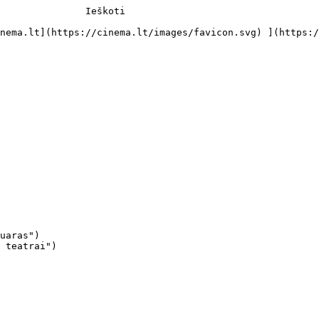
               Ieškoti     

uaras")

 teatrai")
