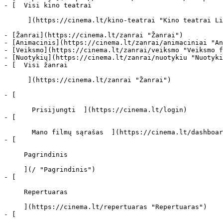
- [  Visi kino teatrai   

      ](https://cinema.lt/kino-teatrai "Kino teatrai Lietuvoje")

- [Žanrai](https://cinema.lt/zanrai "Žanrai")

- [Animacinis](https://cinema.lt/zanrai/animaciniai "An
- [Veiksmo](https://cinema.lt/zanrai/veiksmo "Veiksmo f
- [Nuotykių](https://cinema.lt/zanrai/nuotykiu "Nuotyki
- [  Visi žanrai   

      ](https://cinema.lt/zanrai "Žanrai")

- [  

       Prisijungti  ](https://cinema.lt/login)

- [  

       Mano filmų sąrašas  ](https://cinema.lt/dashboard/saved-movies)

- [ 

     Pagrindinis 

     ](/ "Pagrindinis")

- [ 

     Repertuaras 

     ](https://cinema.lt/repertuaras "Repertuaras")

- [ 
