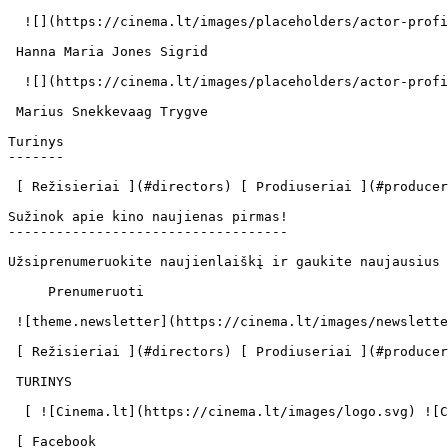
  ![](https://cinema.lt/images/placeholders/actor-profile.jpg)  

 Hanna Maria Jones Sigrid 

  ![](https://cinema.lt/images/placeholders/actor-profile.jpg)  

 Marius Snekkevaag Trygve 

Turinys

-------

 [ Režisieriai ](#directors) [ Prodiuseriai ](#producers) [ Aktoriai ](#actors) 

Sužinok apie kino naujienas pirmas!

-----------------------------------

Užsiprenumeruokite naujienlaiškį ir gaukite naujausius 
     Prenumeruoti     

 ![theme.newsletter](https://cinema.lt/images/newsletter.svg) 

 [ Režisieriai ](#directors) [ Prodiuseriai ](#producers) [ Aktoriai ](#actors) 

 TURINYS 

  [ ![Cinema.lt](https://cinema.lt/images/logo.svg) ![Cinema.lt](https://cinema.lt/images/favicon.svg) ](https://cinema.lt "Cinema.lt")

 [ Facebook 
