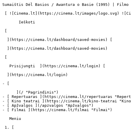
Sumaištis Dėl Basios / Awantura o Basie (1995) | Filmo online info - cinema.lt                            Ieškoti     

 [ ![Cinema.lt](https://cinema.lt/images/logo.svg) ![Cinema.lt](https://cinema.lt/images/favicon.svg) ](https://cinema.lt "Cinema.lt")

       Ieškoti     

 [  

  ](https://cinema.lt/dashboard/saved-movies) [  

  ](https://cinema.lt/dashboard/saved-movies)

 [  

   Prisijungti  ](https://cinema.lt/login) [  

  ](https://cinema.lt/login) 

- [  

      ](/ "Pagrindinis")
- [ Repertuaras ](https://cinema.lt/repertuaras "Repertuaras")
- [ Kino teatrai ](https://cinema.lt/kino-teatrai "Kino teatrai")
- [ Apžvalgos ](/apzvalgos "Apžvalgos")
- [ Filmai ](https://cinema.lt/filmai "Filmai")

   Meniu   

 1. [ 

      cinema.lt  ](/)
2. [  Filmai  ](https://cinema.lt/filmai)
3. Sumaištis Dėl Basios

   ![](https://cinema.lt/images/bookmarks/bookmark.svg)   

 [    ![Sumaištis Dėl Basios filmo online nuotraukos](https://s3.eu-central-1.amazonaws.com/cinema-lt/images/movies/poster/66f1c6f06d0fee0fff123f1a52736eb2/c/s9c5Amk5u56FSVBX-2xl.webp)  ](https://s3.eu-central-1.amazonaws.com/cinema-lt/images/movies/poster/66f1c6f06d0fee0fff123f1a52736eb2/c/s9c5Amk5u56FSVBX-full.jpg) 

   ![](https://cinema.lt/images/bookmarks/bookmark.svg)   

 [    ![Sumaištis Dėl Basios filmo online nuotraukos](https://s3.eu-central-1.amazonaws.com/cinema-lt/images/movies/poster/66f1c6f06d0fee0fff123f1a52736eb2/c/s9c5Amk5u56FSVBX-2xl.webp)  ](https://s3.eu-central-1.amazonaws.com/cinema-lt/images/movies/poster/66f1c6f06d0fee0fff123f1a52736eb2/c/s9c5Amk5u56FSVBX-full.jpg) 

Sumaištis Dėl Basios Awantura o Basie Awantura O Basie 
=======================================================

 [ Visai šeimai ](https://cinema.lt/zanrai/visai-seimai "Visai šeimai") 

 0 sek. 

 [  Filmo informacija   

  ](#storyline-with-details) 

 [ Visai šeimai ](https://cinema.lt/zanrai/visai-seimai "Visai šeimai") 

 [ Premjera 1995 m. sausio 01 d. 

 Nerodomas kino teatruose 

 ](#repertoire) 

 Dalintis

 [ ![Facebook](https://cinema.lt/images/socials/facebook_icon_white.svg) ](https://www.facebook.com/sharer/sharer.php?u=https%3A%2F%2Fcinema.lt%2Ffilmai%2Fsumaistis-del-basios)[ ![Messenger](https://cinema.lt/images/socials/messenger_icon_white.svg) ](https://www.facebook.com/dialog/send?link=https%3A%2F%2Fcinema.lt%2Ffilmai%2Fsumaistis-del-basios&redirect_uri=https%3A%2F%2Fcinema.lt%2Ffilmai%2Fsumaistis-del-basios)[ ![LinkedIn](https://cinema.lt/images/socials/linkedin_icon_white.svg) ](https://www.linkedin.com/sharing/share-offsite/?url=https%3A%2F%2Fcinema.lt%2Ffilmai%2Fsumaistis-del-basios)  

  Kino mėgėjų įvertinimas  

  N/A  

   Įvertinti   

 Premjera 1995 m. sausio 01 d. 

 Nerodomas kino teatruose 

 Nerodomas kino teatruose 

  Kino mėgėjų įvertinimas  

  N/A  

   Įvertinti   

 Dalintis

 [ ![Facebook](https://cinema.lt/images/socials/facebook_icon_white.svg) ](https://www.facebook.com/sharer/sharer.php?u=https%3A%2F%2Fcinema.lt%2Ffilmai%2Fsumaistis-del-basios)[ ![Messenger](https://cinema.lt/images/socials/messenger_icon_white.svg) ](https://www.facebook.com/dialog/send?link=https%3A%2F%2Fcinema.lt%2Ffilmai%2Fsumaistis-del-basios&redirect_uri=https%3A%2F%2Fcinema.lt%2Ffilmai%2Fsumaistis-del-basios)[ ![LinkedIn](https://cinema.lt/images/socials/linkedin_icon_white.svg) ](https://www.linkedin.com/sharing/share-offsite/?url=https%3A%2F%2Fcinema.lt%2Ffilmai%2Fsumaistis-del-basios)  

 [ Siužetas ](#storyline-with-details) 
---------------------------------------

Netekusi motinos, užaugusi pas rašytoją Stanislovą Olševskį ir jo žmoną, penkiolikmetė Basia nori sužinoti tiesą apie tikrojo savo tėvo, žinomas keliautojo, likimą. Iš garsaus geografo ir tėvo draugo profesoriaus Somerio ji gauna nuotrauką, kuri suteikia tikėjimo, kad tėvas yra gyvas, bet jam reikalinga pagalba. Netikėtai gavusi palikimą, Basia kartu su profesoriumi Someriu iškeliauja ieškoti tėvo. Jį randa indėnų kaime, praradusį atmintį ir negalintį atpažinti nei savo dukters, nei seno draugo…

 Žanras [ Visai šeimai ](https://cinema.lt/zanrai/visai-seimai "Visai šeimai") 

 Originalo kalba Lenkų / Polish (PL) 

 Filmo trukmė - 

 [ Aktoriai ](#actors) 
-----------------------

 [  Filmo kreditai   

  ](https://cinema.lt/filmai/sumaistis-del-basios/kreditai) 

  Olgierd Lukaszewicz Gustaw Holoubek Maria Gladkowska Jerzy Zelnik Piotr Fronczewski Igor Smialowski Andrzej Szczepkowski Maria Kaniewska Paulina Tworzyanska Agata Marciniak Jan Jankowski Halina Winiarska Hanna Sleszynska Marek Cichucki Kazimierz Tarnas 

 [ Filmo informacija ](#movie-details) 
---------------------------------------

 Išleidimo data 1995 m. sausio 01 d. 

 