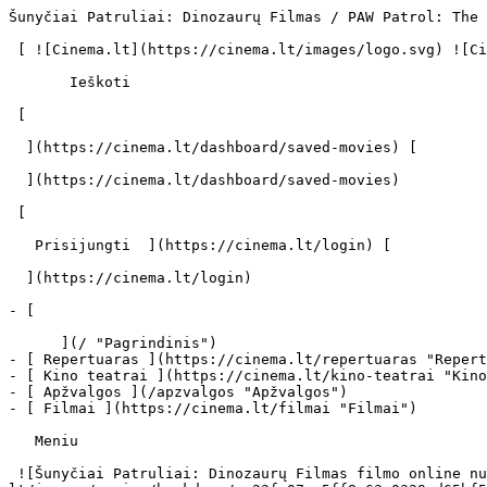
Šunyčiai Patruliai: Dinozaurų Filmas / PAW Patrol: The Dino Movie (2026) | Filmo online info - cinema.lt                              Ieškoti     

 [ ![Cinema.lt](https://cinema.lt/images/logo.svg) ![Cinema.lt](https://cinema.lt/images/favicon.svg) ](https://cinema.lt "Cinema.lt")

       Ieškoti     

 [  

  ](https://cinema.lt/dashboard/saved-movies) [  

  ](https://cinema.lt/dashboard/saved-movies)

 [  

   Prisijungti  ](https://cinema.lt/login) [  

  ](https://cinema.lt/login) 

- [  

      ](/ "Pagrindinis")
- [ Repertuaras ](https://cinema.lt/repertuaras "Repertuaras")
- [ Kino teatrai ](https://cinema.lt/kino-teatrai "Kino teatrai")
- [ Apžvalgos ](/apzvalgos "Apžvalgos")
- [ Filmai ](https://cinema.lt/filmai "Filmai")

   Meniu   

 ![Šunyčiai Patruliai: Dinozaurų Filmas filmo online nuotraukos](https://s3.eu-central-1.amazonaws.com/cinema-lt/images/movies/backdrop/ea23fc07aa5ff8c63a0329ad65bf51cb/c/q95wQ5ctM40GXVli-lg.jpg)

 1. [ 

      cinema.lt  ](/)
2. [  Filmai  ](https://cinema.lt/filmai)
3. Šunyčiai Patruliai: Dinozaurų Filmas

   ![](https://cinema.lt/images/bookmarks/bookmark.svg)   

 [    ![Šunyčiai Patruliai: Dinozaurų Filmas filmo online nuotraukos](https://s3.eu-central-1.amazonaws.com/cinema-lt/images/movies/poster/094f92c0fd74967c79f966d41217bd44/c/9yC07L9b70DuP1Rq-2xl.webp)  ](https://s3.eu-central-1.amazonaws.com/cinema-lt/images/movies/poster/094f92c0fd74967c79f966d41217bd44/c/9yC07L9b70DuP1Rq-full.jpg) 

   ![](https://cinema.lt/images/bookmarks/bookmark.svg)   

 [    ![Šunyčiai Patruliai: Dinozaurų Filmas filmo online nuotraukos](https://s3.eu-central-1.amazonaws.com/cinema-lt/images/movies/poster/094f92c0fd74967c79f966d41217bd44/c/9yC07L9b70DuP1Rq-2xl.webp)  ](https://s3.eu-central-1.amazonaws.com/cinema-lt/images/movies/poster/094f92c0fd74967c79f966d41217bd44/c/9yC07L9b70DuP1Rq-full.jpg) 

Šunyčiai Patruliai: Dinozaurų Filmas PAW Patrol: The Dino Movie 
================================================================

 [ Nuotykių ](https://cinema.lt/zanrai/nuotykiu "Nuotykių") [ Visai šeimai ](https://cinema.lt/zanrai/visai-seimai "Visai šeimai") [ Komedija ](https://cinema.lt/zanrai/komedijos "Komedija") [ Animacinis ](https://cinema.lt/zanrai/animaciniai "Animacinis") 

 1 val. 28 min. · V 

 [  Filmo informacija   

  ](#storyline-with-details) [  Repertuaras   

  ](#repertoire) 

 [ Nuotykių ](https://cinema.lt/zanrai/nuotykiu "Nuotykių") [ Visai šeimai ](https://cinema.lt/zanrai/visai-seimai "Visai šeimai") [ Komedija ](https://cinema.lt/zanrai/komedijos "Komedija") [ Animacinis ](https://cinema.lt/zanrai/animaciniai "Animacinis") 

 Patekus į paslaptingą audrą, „Šunyčių patrulių“ laivas sudužta neištirtoje tropikų saloje, kurioje vis dar knibžda dinozaurai. Čia jie sutinka Reksą – šunytį, kuris saloje praleido ne vienus metus ir tapo tikru dinozaurų ekspertu.

 Plačiau 

 Anonsas 

 [ Premjera 2026 m. rugpjūčio 12 d. 

 Rodomas kino teatruose 

 ](#repertoire) 

 Nuotraukos 10 

 Video 2 

 Dalintis

 [ ![Facebook](https://cinema.lt/images/socials/facebook_icon_white.svg) ](https://www.facebook.com/sharer/sharer.php?u=https%3A%2F%2Fcinema.lt%2Ffilmai%2Fsunyciai-patruliai-dinozauru-filmas)[ ![Messenger](https://cinema.lt/images/socials/messenger_icon_white.svg) ](https://www.facebook.com/dialog/send?link=https%3A%2F%2Fcinema.lt%2Ffilmai%2Fsunyciai-patruliai-dinozauru-filmas&redirect_uri=https%3A%2F%2Fcinema.lt%2Ffilmai%2Fsunyciai-patruliai-dinozauru-filmas)[ ![LinkedIn](https://cinema.lt/images/socials/linkedin_icon_white.svg) ](https://www.linkedin.com/sharing/share-offsite/?url=https%3A%2F%2Fcinema.lt%2Ffilmai%2Fsunyciai-patruliai-dinozauru-filmas)  

  Kino mėgėjų įvertinimas  

  N/A  

   Įvertinti   

 Patekus į paslaptingą audrą, „Šunyčių patruli