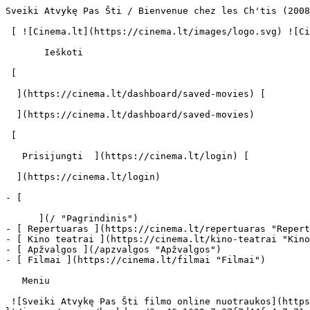
Sveiki Atvykę Pas Šti / Bienvenue chez les Ch'tis (2008) | Filmo online info - cinema.lt                            Ieškoti     

 [ ![Cinema.lt](https://cinema.lt/images/logo.svg) ![Cinema.lt](https://cinema.lt/images/favicon.svg) ](https://cinema.lt "Cinema.lt")

       Ieškoti     

 [  

  ](https://cinema.lt/dashboard/saved-movies) [  

  ](https://cinema.lt/dashboard/saved-movies)

 [  

   Prisijungti  ](https://cinema.lt/login) [  

  ](https://cinema.lt/login) 

- [  

      ](/ "Pagrindinis")
- [ Repertuaras ](https://cinema.lt/repertuaras "Repertuaras")
- [ Kino teatrai ](https://cinema.lt/kino-teatrai "Kino teatrai")
- [ Apžvalgos ](/apzvalgos "Apžvalgos")
- [ Filmai ](https://cinema.lt/filmai "Filmai")

   Meniu   

 ![Sveiki Atvykę Pas Šti filmo online nuotraukos](https://s3.eu-central-1.amazonaws.com/cinema-lt/images/movies/backdrop/3ca46a1639a7a27f7d44fe4a7c71cae8/c/HGVAf1TXmY1HmpPf-lg.jpg)

 1. [ 

      cinema.lt  ](/)
2. [  Filmai  ](https://cinema.lt/filmai)
3. Sveiki Atvykę Pas Šti

   ![](https://cinema.lt/images/bookmarks/bookmark.svg)   

 [    ![Sveiki Atvykę Pas Šti filmo online nuotraukos](https://s3.eu-central-1.amazonaws.com/cinema-lt/images/movies/poster/ae38a7cb13d370d8241831fa2cf7cfc1/c/Gs82ZXe5kSRJqskm-2xl.webp)  ](https://s3.eu-central-1.amazonaws.com/cinema-lt/images/movies/poster/ae38a7cb13d370d8241831fa2cf7cfc1/c/Gs82ZXe5kSRJqskm-full.jpg) 

   ![](https://cinema.lt/images/bookmarks/bookmark.svg)   

 [    ![Sveiki Atvykę Pas Šti filmo online nuotraukos](https://s3.eu-central-1.amazonaws.com/cinema-lt/images/movies/poster/ae38a7cb13d370d8241831fa2cf7cfc1/c/Gs82ZXe5kSRJqskm-2xl.webp)  ](https://s3.eu-central-1.amazonaws.com/cinema-lt/images/movies/poster/ae38a7cb13d370d8241831fa2cf7cfc1/c/Gs82ZXe5kSRJqskm-full.jpg) 

Sveiki Atvykę Pas Šti Bienvenue chez les Ch'tis Bienvenue Chez Les Ch'tis 
==========================================================================

 [ Komedija ](https://cinema.lt/zanrai/komedijos "Komedija") [ Drama ](https://cinema.lt/zanrai/dramos "Drama") [ Romantinis ](https://cinema.lt/zanrai/romantiniai "Romantinis") 

 1 val. 46 min. 

 ![imdb](https://cinema.lt/images/ratings/imdb.svg) 7.1 

 ![rotten_tomatoes](https://cinema.lt/images/ratings/rotten_tomatoes.svg) 67% 

 [  Filmo informacija   

  ](#storyline-with-details) 

 [ Komedija ](https://cinema.lt/zanrai/komedijos "Komedija") [ Drama ](https://cinema.lt/zanrai/dramos "Drama") [ Romantinis ](https://cinema.lt/zanrai/romantiniai "Romantinis") 

 ![imdb](https://cinema.lt/images/ratings/imdb.svg) 7.1 

 ![rotten_tomatoes](https://cinema.lt/images/ratings/rotten_tomatoes.svg) 67% 

 [ Premjera 2008 m. vasario 20 d. 

 Nerodomas kino teatruose 

 ](#repertoire) 

 Nuotraukos 1 

 Dalintis

 [ ![Facebook](https://cinema.lt/images/socials/facebook_icon_white.svg) ](https://www.facebook.com/sharer/sharer.php?u=https%3A%2F%2Fcinema.lt%2Ffilmai%2Fsveiki-atvyke-pas-sti)[ ![Messenger](https://cinema.lt/images/socials/messenger_icon_white.svg) ](https://www.facebook.com/dialog/send?link=https%3A%2F%2Fcinema.lt%2Ffilmai%2Fsveiki-atvyke-pas-sti&redirect_uri=https%3A%2F%2Fcinema.lt%2Ffilmai%2Fsveiki-atvyke-pas-sti)[ ![LinkedIn](https://cinema.lt/images/socials/linkedin_icon_white.svg) ](https://www.linkedin.com/sharing/share-offsite/?url=https%3A%2F%2Fcinema.lt%2Ffilmai%2Fsveiki-atvyke-pas-sti)  

  Kino mėgėjų įvertinimas  

  10 / 10  

   Įvertinti   

 Premjera 2008 m. vasario 20 d. 

 Nerodomas kino teatruose 

 Nerodomas kino teatruose 

 Nuotraukos 1 

 [ ![Sveiki Atvykę Pas Šti filmo online nuotraukos](https://s3.eu-central-1.amazonaws.com/cinema-lt/images/movies/gallery/f673f8a4a3bebce742cfc89111b876fb/c/MGym9EK3JnfRvWZR-xlg.jpg) ](https://s3.eu-central-1.amazonaws.com/cinema-lt/images/movies/gallery/f673f8a4a3bebce742cfc89111b876fb/c/MGym9EK3JnfRvWZR-xlg.jpg) 

  Kino mėgėjų įvertinimas  

  10 / 10  

   Įvertinti   

 Dalintis

 [ ![Facebook](https://cinema.lt/images/socials/facebook_icon_white.svg) ](https://www.facebook.com/sharer/sharer.php?u=https%3A%2F%2Fcinema.lt%2Ffilmai%2Fsveiki-atvyke-pas-sti)[ ![Messenger](https://cinema.lt/images/socials/messenger_icon_white.svg) ](https://www.facebook.com/dialog/send?link=https%3A%2F%2Fcinema.lt%2Ffilmai%2Fsveiki-atvyke-pas-sti&redirect_uri=https%3A%2F%2Fc