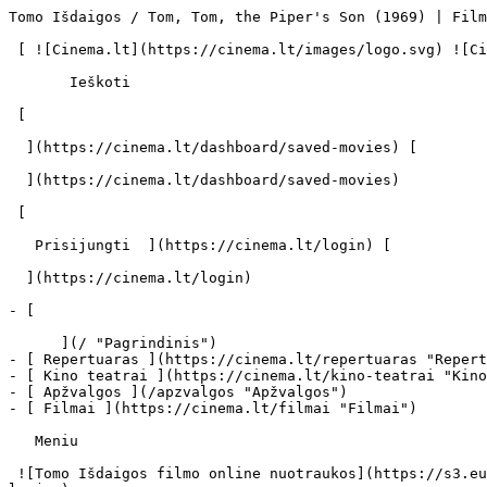
Tomo Išdaigos / Tom, Tom, the Piper's Son (1969) | Filmo online info - cinema.lt                            Ieškoti     

 [ ![Cinema.lt](https://cinema.lt/images/logo.svg) ![Cinema.lt](https://cinema.lt/images/favicon.svg) ](https://cinema.lt "Cinema.lt")

       Ieškoti     

 [  

  ](https://cinema.lt/dashboard/saved-movies) [  

  ](https://cinema.lt/dashboard/saved-movies)

 [  

   Prisijungti  ](https://cinema.lt/login) [  

  ](https://cinema.lt/login) 

- [  

      ](/ "Pagrindinis")
- [ Repertuaras ](https://cinema.lt/repertuaras "Repertuaras")
- [ Kino teatrai ](https://cinema.lt/kino-teatrai "Kino teatrai")
- [ Apžvalgos ](/apzvalgos "Apžvalgos")
- [ Filmai ](https://cinema.lt/filmai "Filmai")

   Meniu   

 ![Tomo Išdaigos filmo online nuotraukos](https://s3.eu-central-1.amazonaws.com/cinema-lt/images/movies/backdrop/126b29b290d7dc915067ea7dcec48acb/c/w0PGWR8TJi2ksYq2-lg.jpg)

 1. [ 

      cinema.lt  ](/)
2. [  Filmai  ](https://cinema.lt/filmai)
3. Tomo Išdaigos

   ![](https://cinema.lt/images/bookmarks/bookmark.svg)   

 [    ![Tomo Išdaigos filmo online nuotraukos](https://s3.eu-central-1.amazonaws.com/cinema-lt/images/movies/poster/56fb125dd10d7aee11ddf4292ccdb31e/c/TjQvbrs4sknjdgIj-2xl.webp)  ](https://s3.eu-central-1.amazonaws.com/cinema-lt/images/movies/poster/56fb125dd10d7aee11ddf4292ccdb31e/c/TjQvbrs4sknjdgIj-full.jpg) 

   ![](https://cinema.lt/images/bookmarks/bookmark.svg)   

 [    ![Tomo Išdaigos filmo online nuotraukos](https://s3.eu-central-1.amazonaws.com/cinema-lt/images/movies/poster/56fb125dd10d7aee11ddf4292ccdb31e/c/TjQvbrs4sknjdgIj-2xl.webp)  ](https://s3.eu-central-1.amazonaws.com/cinema-lt/images/movies/poster/56fb125dd10d7aee11ddf4292ccdb31e/c/TjQvbrs4sknjdgIj-full.jpg) 

Tomo Išdaigos Tom, Tom, the Piper's Son Tom, Tom, The Piper's Son 
==================================================================

 [ Komedija ](https://cinema.lt/zanrai/komedijos "Komedija") 

 1 val. 55 min. 

 [  Filmo informacija   

  ](#storyline-with-details) 

 [ Komedija ](https://cinema.lt/zanrai/komedijos "Komedija") 

 [ Premjera 1969 m. balandžio 11 d. 

 Nerodomas kino teatruose 

 ](#repertoire) 

 Dalintis

 [ ![Facebook](https://cinema.lt/images/socials/facebook_icon_white.svg) ](https://www.facebook.com/sharer/sharer.php?u=https%3A%2F%2Fcinema.lt%2Ffilmai%2Ftomo-isdaigos)[ ![Messenger](https://cinema.lt/images/socials/messenger_icon_white.svg) ](https://www.facebook.com/dialog/send?link=https%3A%2F%2Fcinema.lt%2Ffilmai%2Ftomo-isdaigos&redirect_uri=https%3A%2F%2Fcinema.lt%2Ffilmai%2Ftomo-isdaigos)[ ![LinkedIn](https://cinema.lt/images/socials/linkedin_icon_white.svg) ](https://www.linkedin.com/sharing/share-offsite/?url=https%3A%2F%2Fcinema.lt%2Ffilmai%2Ftomo-isdaigos)  

  Kino mėgėjų įvertinimas  

  N/A  

   Įvertinti   

 Premjera 1969 m. balandžio 11 d. 

 Nerodomas kino teatruose 

 Nerodomas kino teatruose 

  Kino mėgėjų įvertinimas  

  N/A  

   Įvertinti   

 Dalintis

 [ ![Facebook](https://cinema.lt/images/socials/facebook_icon_white.svg) ](https://www.facebook.com/sharer/sharer.php?u=https%3A%2F%2Fcinema.lt%2Ffilmai%2Ftomo-isdaigos)[ ![Messenger](https://cinema.lt/images/socials/messenger_icon_white.svg) ](https://www.facebook.com/dialog/send?link=https%3A%2F%2Fcinema.lt%2Ffilmai%2Ftomo-isdaigos&redirect_uri=https%3A%2F%2Fcinema.lt%2Ffilmai%2Ftomo-isdaigos)[ ![LinkedIn](https://cinema.lt/images/socials/linkedin_icon_white.svg) ](https://www.linkedin.com/sharing/share-offsite/?url=https%3A%2F%2Fcinema.lt%2Ffilmai%2Ftomo-isdaigos)  

 [ Siužetas ](#storyline-with-details) 
---------------------------------------

Pirmas įstabus kino kūrinys, sukurtas perdarius senesnį filmą.

Kenas Jacobsas sukūrė eksperimentinį pilnametražį kino filmą „Tomo išdaigos“, perfilmavęs trumpametražį 1905m. to paties pavadinimo filmą. K.Jacobsas kiekvieną kadrą panaudojo kelis kartus, juos persukdamas, sukarpydamas ir sukeisdamas vietomis bei visiškai juos iškraipydamas. Pasinaudojęs klasika tapusiu filmu, K.Jacobsas sukūrė visiškai kitokį kūrinį.

 Žanras [ Komedijos ](https://cinema.lt/zanrai/komedijos "Komedijos") 

 Originalo kalba Anglų / English (EN) 

 Filmo trukmė 1 val. 55 min. 

 [ Aktoriai ](#actors) 
-----------------------

 [  Filmo kreditai   

  ](https://cinema.lt/filmai/tomo-isdaigos/kreditai) 

  Ken Jacobs 

 Režisieriai Ken Jacobs 

 [ Filmo informacija ](#movie-details) 
---------------------------------------

 Išleidimo data 1969 m. balandžio 11 d. 

 Kilmės šalys Jungtinės Amerikos Valstijos 

  Atsiliepimai  
----------------

    [    Prisijunkite norė