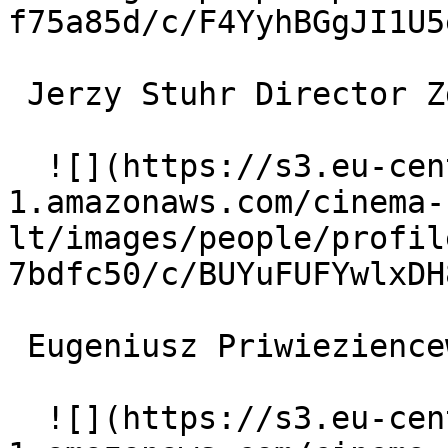
f75a85d/c/F4YyhBGgJI1U5
 Jerzy Stuhr Director Zdzich 

  ![](https://s3.eu-central-
1.amazonaws.com/cinema-
lt/images/people/profil
7bdfc50/c/BUYuFUFYwlxDH
 Eugeniusz Priwieziencew Millionaire Zhenya 

  ![](https://s3.eu-central-