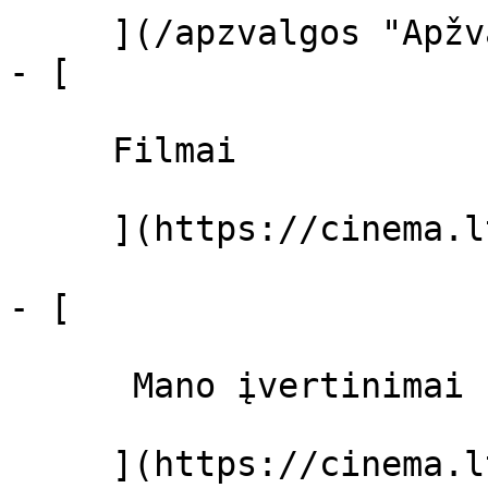
     ](/apzvalgos "Apžvalgos")

- [ 

     Filmai 

     ](https://cinema.lt/filmai "Filmai")

- [ 

      Mano įvertinimai  

     ](https://cinema.lt/dashboard)
