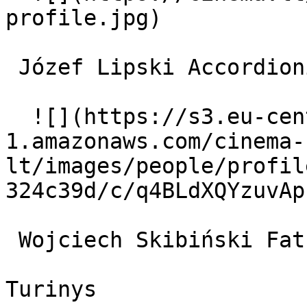
profile.jpg)  

 Józef Lipski Accordionist 

  ![](https://s3.eu-central-
1.amazonaws.com/cinema-
lt/images/people/profil
324c39d/c/q4BLdXQYzuvAp
 Wojciech Skibiński Father Merlin 

Turinys
