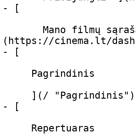
- [  

       Mano filmų sąrašas  ]
(https://cinema.lt/dash
- [ 

     Pagrindinis 

     ](/ "Pagrindinis")

- [ 

     Repertuaras 
