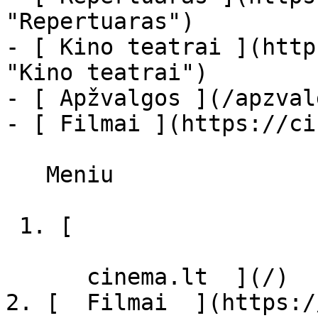
"Repertuaras")

- [ Kino teatrai ](http
"Kino teatrai")

- [ Apžvalgos ](/apzval
- [ Filmai ](https://ci
   Meniu   

 1. [ 

      cinema.lt  ](/)

2. [  Filmai  ](https:/