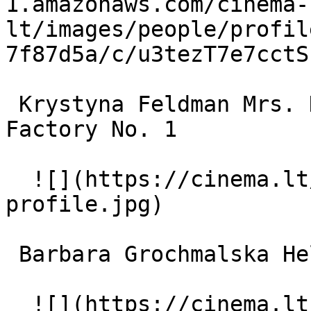
1.amazonaws.com/cinema-
lt/images/people/profil
7f87d5a/c/u3tezT7e7cctS
 Krystyna Feldman Mrs. Krysia, guard at Dream 
Factory No. 1 

  ![](https://cinema.lt/images/placeholders/actor-
profile.jpg)  

 Barbara Grochmalska Helen, Merlin's sister 

  ![](https://cinema.lt/images/placeholders/actor-