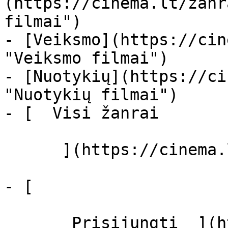
(https://cinema.lt/zanr
filmai")

- [Veiksmo](https://cin
"Veiksmo filmai")

- [Nuotykių](https://ci
"Nuotykių filmai")

- [  Visi žanrai   

      ](https://cinema.lt/zanrai "Žanrai")

- [  

       Prisijungti  ](https://cinema.lt/login)
