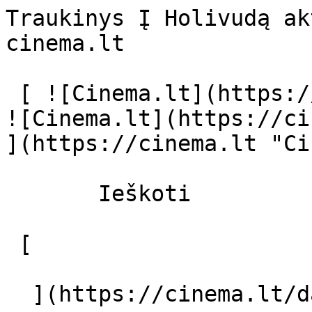
Traukinys Į Holivudą ak
cinema.lt              
 [ ![Cinema.lt](https://cinema.lt/images/logo.svg) 
![Cinema.lt](https://ci
](https://cinema.lt "Ci
       Ieškoti     

 [  

  ](https://cinema.lt/dashboard/saved-movies) [  
