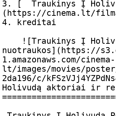
3. [  Traukinys Į Holiv
(https://cinema.lt/film
4. kreditai

    ![Traukinys Į Holivudą filmo online 
nuotraukos](https://s3.
1.amazonaws.com/cinema-
lt/images/movies/poster
2da196/c/kFSzVJj4YZPdNs
Holivudą aktoriai ir re
=======================
 Traukinys Į Holivudą Pociag do Hollywood Pociag 