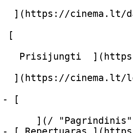
  ](https://cinema.lt/dashboard/saved-movies)

 [  

   Prisijungti  ](https://cinema.lt/login) [  

  ](https://cinema.lt/login) 

- [  

      ](/ "Pagrindinis")

- [ Repertuaras ](https