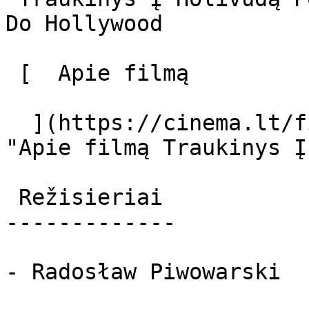
Do Hollywood 

 [  Apie filmą   

  ](https://cinema.lt/filmai/traukinys-i-holivuda 
"Apie filmą Traukinys Į
 Režisieriai 

-------------

- Radosław Piwowarski
