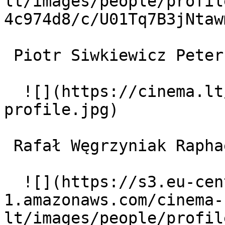
lt/images/people/profil
4c974d8/c/U01Tq7B3jNtaw
 Piotr Siwkiewicz Peter 

  ![](https://cinema.lt/images/placeholders/actor-
profile.jpg)  

 Rafał Węgrzyniak Raphael 

  ![](https://s3.eu-central-
1.amazonaws.com/cinema-
lt/images/people/profil