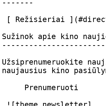
-------

 [ Režisieriai ](#directors) [ Aktoriai ](#actors) 

Sužinok apie kino nauji
-----------------------
Užsiprenumeruokite nauj
naujausius kino pasiūly
     Prenumeruoti     

 ![theme.newsletter]