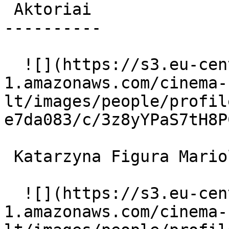
 Aktoriai 

----------

  ![](https://s3.eu-central-
1.amazonaws.com/cinema-
lt/images/people/profil
e7da083/c/3z8yYPaS7tH8P
 Katarzyna Figura Mariola "Merlin" Wafelek 

  ![](https://s3.eu-central-
1.amazonaws.com/cinema-