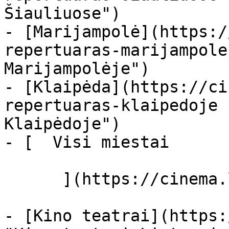
Šiauliuose")

- [Marijampolė](https:/
repertuaras-marijampole
Marijampolėje")

- [Klaipėda](https://ci
repertuaras-klaipedoje 
Klaipėdoje")

- [  Visi miestai   

      ](https://cinema.lt/miestai "Miestai")

- [Kino teatrai](https: