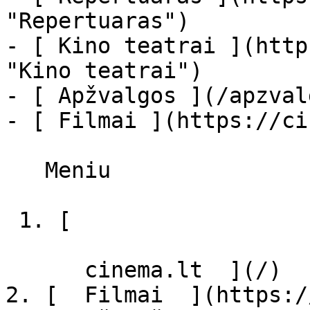
"Repertuaras")

- [ Kino teatrai ](http
"Kino teatrai")

- [ Apžvalgos ](/apzval
- [ Filmai ](https://ci
   Meniu   

 1. [ 

      cinema.lt  ](/)

2. [  Filmai  ](https:/