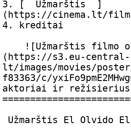
3. [  Užmarštis  ]
(https://cinema.lt/film
4. kreditai

    ![Užmarštis filmo online nuotraukos]
(https://s3.eu-central-
lt/images/movies/poster
f83363/c/yxiFo9pmE2MHwg
aktoriai ir režisierius

=======================
 Užmarštis El Olvido El Olvido 
