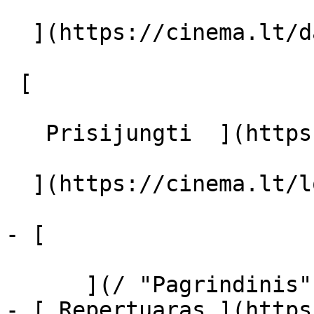
  ](https://cinema.lt/dashboard/saved-movies)

 [  

   Prisijungti  ](https://cinema.lt/login) [  

  ](https://cinema.lt/login) 

- [  

      ](/ "Pagrindinis")

- [ Repertuaras ](https