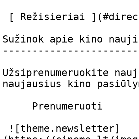
 [ Režisieriai ](#directors) 

Sužinok apie kino nauji
-----------------------
Užsiprenumeruokite nauj
naujausius kino pasiūly
     Prenumeruoti     

 ![theme.newsletter]