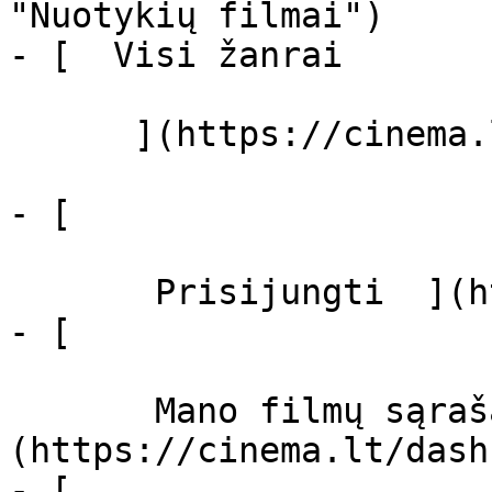
"Nuotykių filmai")

- [  Visi žanrai   

      ](https://cinema.lt/zanrai "Žanrai")

- [  

       Prisijungti  ](https://cinema.lt/login)

- [  

       Mano filmų sąrašas  ]
(https://cinema.lt/dash
- [ 
