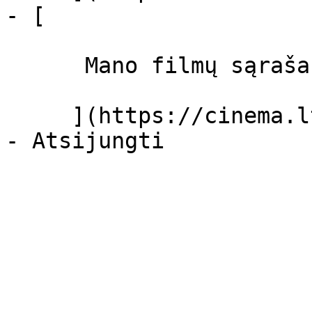
- [ 

      Mano filmų sąrašas  

     ](https://cinema.lt/dashboard/saved-movies)
