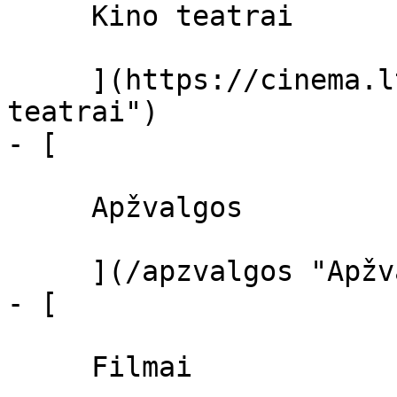
     Kino teatrai 

     ](https://cinema.lt/kino-teatrai "Kino 
teatrai")

- [ 

     Apžvalgos 

     ](/apzvalgos "Apžvalgos")

- [ 

     Filmai 
