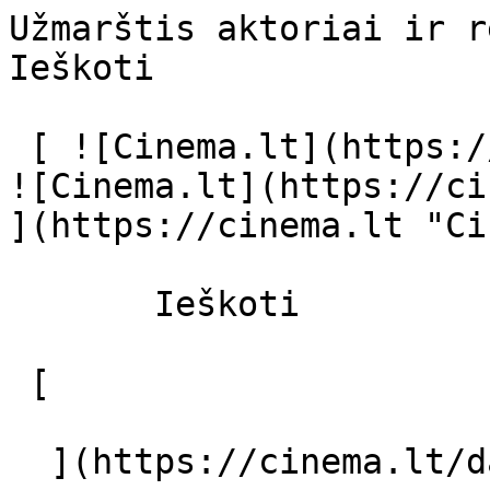
Užmarštis aktoriai ir režisierius - c
Ieškoti     

 [ ![Cinema.lt](https://cinema.lt/images/logo.svg) 
![Cinema.lt](https://ci
](https://cinema.lt "Ci
       Ieškoti     

 [  

  ](https://cinema.lt/dashboard/saved-movies) [  
