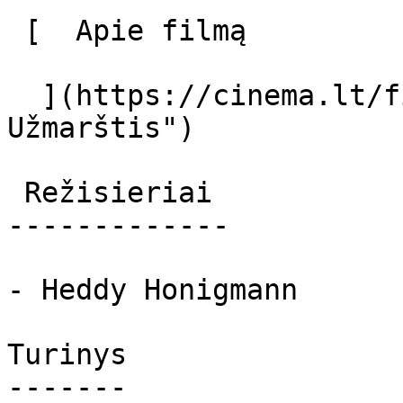
 [  Apie filmą   

  ](https://cinema.lt/filmai/uzmarstis "Apie filmą 
Užmarštis") 

 Režisieriai 

-------------

- Heddy Honigmann

Turinys

-------
