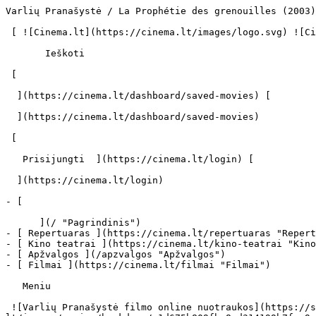
Varlių Pranašystė / La Prophétie des grenouilles (2003) | Filmo online info - cinema.lt                            Ieškoti     

 [ ![Cinema.lt](https://cinema.lt/images/logo.svg) ![Cinema.lt](https://cinema.lt/images/favicon.svg) ](https://cinema.lt "Cinema.lt")

       Ieškoti     

 [  

  ](https://cinema.lt/dashboard/saved-movies) [  

  ](https://cinema.lt/dashboard/saved-movies)

 [  

   Prisijungti  ](https://cinema.lt/login) [  

  ](https://cinema.lt/login) 

- [  

      ](/ "Pagrindinis")
- [ Repertuaras ](https://cinema.lt/repertuaras "Repertuaras")
- [ Kino teatrai ](https://cinema.lt/kino-teatrai "Kino teatrai")
- [ Apžvalgos ](/apzvalgos "Apžvalgos")
- [ Filmai ](https://cinema.lt/filmai "Filmai")

   Meniu   

 ![Varlių Pranašystė filmo online nuotraukos](https://s3.eu-central-1.amazonaws.com/cinema-lt/images/movies/backdrop/a1d675b809fbc8cd314199b7fce9a535/c/y0XVq2tKvQyyYm3E-lg.jpg)

 1. [ 

      cinema.lt  ](/)
2. [  Filmai  ](https://cinema.lt/filmai)
3. Varlių Pranašystė

   ![](https://cinema.lt/images/bookmarks/bookmark.svg)   

 [    ![Varlių Pranašystė filmo online nuotraukos](https://s3.eu-central-1.amazonaws.com/cinema-lt/images/movies/poster/d3787ef37e2ef9c4c9dabfb03f06d351/c/OODaTj253VzqiJCm-2xl.webp)  ](https://s3.eu-central-1.amazonaws.com/cinema-lt/images/movies/poster/d3787ef37e2ef9c4c9dabfb03f06d351/c/OODaTj253VzqiJCm-full.jpg) 

   ![](https://cinema.lt/images/bookmarks/bookmark.svg)   

 [    ![Varlių Pranašystė filmo online nuotraukos](https://s3.eu-central-1.amazonaws.com/cinema-lt/images/movies/poster/d3787ef37e2ef9c4c9dabfb03f06d351/c/OODaTj253VzqiJCm-2xl.webp)  ](https://s3.eu-central-1.amazonaws.com/cinema-lt/images/movies/poster/d3787ef37e2ef9c4c9dabfb03f06d351/c/OODaTj253VzqiJCm-full.jpg) 

Varlių Pranašystė La Prophétie des grenouilles La Prophétie Des Grenouilles 
============================================================================

 [ Animacinis ](https://cinema.lt/zanrai/animaciniai "Animacinis") 

 1 val. 30 min. 

 [  Filmo informacija   

  ](#storyline-with-details) 

 [ Animacinis ](https://cinema.lt/zanrai/animaciniai "Animacinis") 

 [ Premjera 2003 m. gruodžio 03 d. 

 Nerodomas kino teatruose 

 ](#repertoire) 

 Dalintis

 [ ![Facebook](https://cinema.lt/images/socials/facebook_icon_white.svg) ](https://www.facebook.com/sharer/sharer.php?u=https%3A%2F%2Fcinema.lt%2Ffilmai%2Fvarliu-pranasyste)[ ![Messenger](https://cinema.lt/images/socials/messenger_icon_white.svg) ](https://www.facebook.com/dialog/send?link=https%3A%2F%2Fcinema.lt%2Ffilmai%2Fvarliu-pranasyste&redirect_uri=https%3A%2F%2Fcinema.lt%2Ffilmai%2Fvarliu-pranasyste)[ ![LinkedIn](https://cinema.lt/images/socials/linkedin_icon_white.svg) ](https://www.linkedin.com/sharing/share-offsite/?url=https%3A%2F%2Fcinema.lt%2Ffilmai%2Fvarliu-pranasyste)  

  Kino mėgėjų įvertinimas  

  N/A  

   Įvertinti   

 Premjera 2003 m. gruodžio 03 d. 

 Nerodomas kino teatruose 

 Nerodomas kino teatruose 

  Kino mėgėjų įvertinimas  

  N/A  

   Įvertinti   

 Dalintis

 [ ![Facebook](https://cinema.lt/images/socials/facebook_icon_white.svg) ](https://www.facebook.com/sharer/sharer.php?u=https%3A%2F%2Fcinema.lt%2Ffilmai%2Fvarliu-pranasyste)[ ![Messenger](https://cinema.lt/images/socials/messenger_icon_white.svg) ](https://www.facebook.com/dialog/send?link=https%3A%2F%2Fcinema.lt%2Ffilmai%2Fvarliu-pranasyste&redirect_uri=https%3A%2F%2Fcinema.lt%2Ffilmai%2Fvarliu-pranasyste)[ ![LinkedIn](https://cinema.lt/images/socials/linkedin_icon_white.svg) ](https://www.linkedin.com/sharing/share-offsite/?url=https%3A%2F%2Fcinema.lt%2Ffilmai%2Fvarliu-pranasyste)  

 [ Siužetas ](#storyline-with-details) 
---------------------------------------

Tai sukrečianti legenda, kuri primena mums Nojaus arkos istoriją. Žemei gresia naujas tvanas. Keista grupelė, vadovaujama Ferdinando, meta iššūkį beprotiškai siautėjančioms gamtos jėgoms. Žmonės ir gyvūnai įtraukiami į neįtikėtinų nuotykių sūkurį...

 Žanras [ Animaciniai ](https://cinema.lt/zanrai/animaciniai "Animaciniai") 

 Originalo kalba Prancūzų / French (FR) 

 Filmo trukmė 1 val. 30 min. 

 [ Aktoriai ](#actors) 
-----------------------

 [  Filmo kreditai   

  ](https://cinema.lt/filmai/varliu-pranasyste/kreditai) 

  ![](https://cinema.lt/images/placeholders/actor-profile.jpg)  

 Coline Girerd Lili Lamo