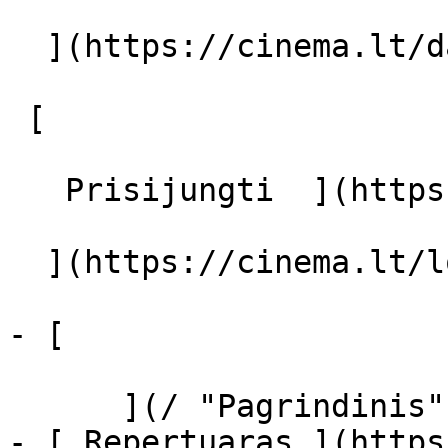
  ](https://cinema.lt/dashboard/saved-movies)

 [  

   Prisijungti  ](https://cinema.lt/login) [  

  ](https://cinema.lt/login) 

- [  

      ](/ "Pagrindinis")

- [ Repertuaras ](https