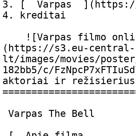
3. [  Varpas  ](https:/
4. kreditai

    ![Varpas filmo online nuotraukos]
(https://s3.eu-central-
lt/images/movies/poster
182bb5/c/FzNpcP7xFTIuSd
aktoriai ir režisierius

=======================
 Varpas The Bell 

 [  Apie filmą   
