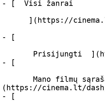
- [  Visi žanrai   

      ](https://cinema.lt/zanrai "Žanrai")

- [  

       Prisijungti  ](https://cinema.lt/login)

- [  

       Mano filmų sąrašas  ]
(https://cinema.lt/dash
- [ 
