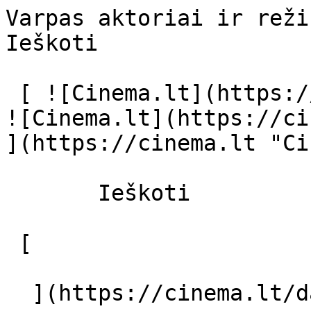
Varpas aktoriai ir režisierius - cinem
Ieškoti     

 [ ![Cinema.lt](https://cinema.lt/images/logo.svg) 
![Cinema.lt](https://ci
](https://cinema.lt "Ci
       Ieškoti     

 [  

  ](https://cinema.lt/dashboard/saved-movies) [  
