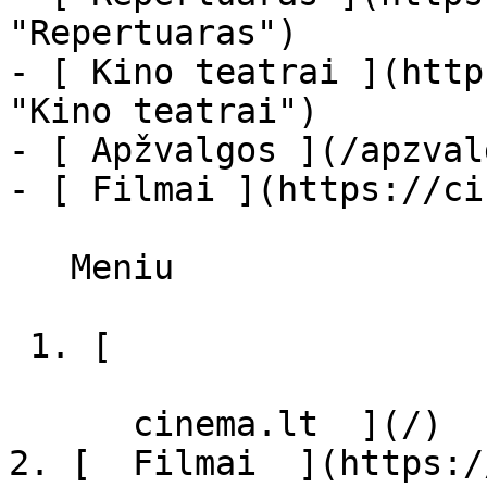
"Repertuaras")

- [ Kino teatrai ](http
"Kino teatrai")

- [ Apžvalgos ](/apzval
- [ Filmai ](https://ci
   Meniu   

 1. [ 

      cinema.lt  ](/)

2. [  Filmai  ](https:/