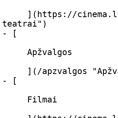
     ](https://cinema.lt/kino-teatrai "Kino 
teatrai")

- [ 

     Apžvalgos 

     ](/apzvalgos "Apžvalgos")

- [ 

     Filmai 
