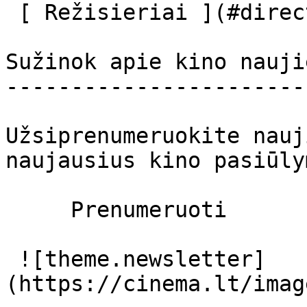
 [ Režisieriai ](#directors) 

Sužinok apie kino nauji
-----------------------
Užsiprenumeruokite nauj
naujausius kino pasiūly
     Prenumeruoti     

 ![theme.newsletter]
(https://cinema.lt/imag