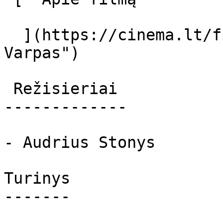
  ](https://cinema.lt/filmai/varpas "Apie filmą 
Varpas") 

 Režisieriai 

-------------

- Audrius Stonys

Turinys

-------
