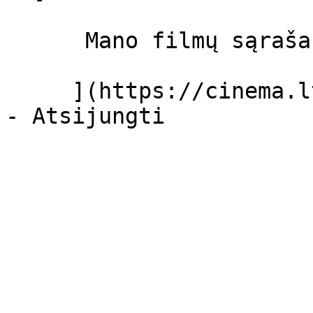
      Mano filmų sąrašas  

     ](https://cinema.lt/dashboard/saved-movies)
