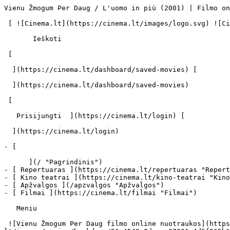
Vienu Žmogum Per Daug / L'uomo in più (2001) | Filmo online info - cinema.lt                            Ieškoti     

 [ ![Cinema.lt](https://cinema.lt/images/logo.svg) ![Cinema.lt](https://cinema.lt/images/favicon.svg) ](https://cinema.lt "Cinema.lt")

       Ieškoti     

 [  

  ](https://cinema.lt/dashboard/saved-movies) [  

  ](https://cinema.lt/dashboard/saved-movies)

 [  

   Prisijungti  ](https://cinema.lt/login) [  

  ](https://cinema.lt/login) 

- [  

      ](/ "Pagrindinis")
- [ Repertuaras ](https://cinema.lt/repertuaras "Repertuaras")
- [ Kino teatrai ](https://cinema.lt/kino-teatrai "Kino teatrai")
- [ Apžvalgos ](/apzvalgos "Apžvalgos")
- [ Filmai ](https://cinema.lt/filmai "Filmai")

   Meniu   

 ![Vienu Žmogum Per Daug filmo online nuotraukos](https://s3.eu-central-1.amazonaws.com/cinema-lt/images/movies/backdrop/56a4549c8daeae37821a4d5f965b6465/c/oxTuLX9OuQUgZKHG-lg.jpg)

 1. [ 

      cinema.lt  ](/)
2. [  Filmai  ](https://cinema.lt/filmai)
3. Vienu Žmogum Per Daug

   ![](https://cinema.lt/images/bookmarks/bookmark.svg)   

 [    ![Vienu Žmogum Per Daug filmo online nuotraukos](https://s3.eu-central-1.amazonaws.com/cinema-lt/images/movies/poster/bbc91d8a8e64c2f9bab243077f074ae7/c/BoiuBh9cqCaG0iGk-2xl.webp)  ](https://s3.eu-central-1.amazonaws.com/cinema-lt/images/movies/poster/bbc91d8a8e64c2f9bab243077f074ae7/c/BoiuBh9cqCaG0iGk-full.jpg) 

   ![](https://cinema.lt/images/bookmarks/bookmark.svg)   

 [    ![Vienu Žmogum Per Daug filmo online nuotraukos](https://s3.eu-central-1.amazonaws.com/cinema-lt/images/movies/poster/bbc91d8a8e64c2f9bab243077f074ae7/c/BoiuBh9cqCaG0iGk-2xl.webp)  ](https://s3.eu-central-1.amazonaws.com/cinema-lt/images/movies/poster/bbc91d8a8e64c2f9bab243077f074ae7/c/BoiuBh9cqCaG0iGk-full.jpg) 

Vienu Žmogum Per Daug L'uomo in più L'uomo In Più 
==================================================

 [ Drama ](https://cinema.lt/zanrai/dramos "Drama") [ Komedija ](https://cinema.lt/zanrai/komedijos "Komedija") 

 1 val. 40 min. 

 [  Filmo informacija   

  ](#storyline-with-details) 

 [ Drama ](https://cinema.lt/zanrai/dramos "Drama") [ Komedija ](https://cinema.lt/zanrai/komedijos "Komedija") 

 [ Premjera 2001 m. rugpjūčio 31 d. 

 Nerodomas kino teatruose 

 ](#repertoire) 

 Dalintis

 [ ![Facebook](https://cinema.lt/images/socials/facebook_icon_white.svg) ](https://www.facebook.com/sharer/sharer.php?u=https%3A%2F%2Fcinema.lt%2Ffilmai%2Fvienu-zmogum-per-daug)[ ![Messenger](https://cinema.lt/images/socials/messenger_icon_white.svg) ](https://www.facebook.com/dialog/send?link=https%3A%2F%2Fcinema.lt%2Ffilmai%2Fvienu-zmogum-per-daug&redirect_uri=https%3A%2F%2Fcinema.lt%2Ffilmai%2Fvienu-zmogum-per-daug)[ ![LinkedIn](https://cinema.lt/images/socials/linkedin_icon_white.svg) ](https://www.linkedin.com/sharing/share-offsite/?url=https%3A%2F%2Fcinema.lt%2Ffilmai%2Fvienu-zmogum-per-daug)  

  Kino mėgėjų įvertinimas  

  N/A  

   Įvertinti   

 Premjera 2001 m. rugpjūčio 31 d. 

 Nerodomas kino teatruose 

 Nerodomas kino teatruose 

  Kino mėgėjų įvertinimas  

  N/A  

   Įvertinti   

 Dalintis

 [ ![Facebook](https://cinema.lt/images/socials/facebook_icon_white.svg) ](https://www.facebook.com/sharer/sharer.php?u=https%3A%2F%2Fcinema.lt%2Ffilmai%2Fvienu-zmogum-per-daug)[ ![Messenger](https://cinema.lt/images/socials/messenger_icon_white.svg) ](https://www.facebook.com/dialog/send?link=https%3A%2F%2Fcinema.lt%2Ffilmai%2Fvienu-zmogum-per-daug&redirect_uri=https%3A%2F%2Fcinema.lt%2Ffilmai%2Fvienu-zmogum-per-daug)[ ![LinkedIn](https://cinema.lt/images/socials/linkedin_icon_white.svg) ](https://www.linkedin.com/sharing/share-offsite/?url=https%3A%2F%2Fcinema.lt%2Ffilmai%2Fvienu-zmogum-per-daug)  

 [ Siužetas ](#storyline-with-details) 
---------------------------------------

Paolo Sorrentino Lietuvos žiūrovams jau pažįstamas iš filmų „Meilės pasekmės“ bei „Il Divo“. „Vienu žmogum per daug“ – jo pirmasis pilnametražis režisūros darbas. Čia paraleliai pasakojama apie du nepažįstamus vyrus. Vienas – garsus popdainininkas, kitas – pirmosios lygos futbolininkas. Talentingus žmones lydi sėkmė, tačiau vieną dieną abu ištinka krizė: popdainininkui pateikiami kaltinimai dėl lytinių santykių su nepilnametėmis, o futbolininkas patiria traumą ir yra priverstas baigti karjerą. Galų gale vienas turės tapti atpirkėju, kad kitas būtų išgelbėtas.

 Žanras [ Dramos ](https://cinema.lt/zanrai/dramos "Dramos") [ Komedijos ](https://cinema.lt/zanrai/komedijos "Komedijos") 

 Originalo kalba Italų / Italian (IT) 

 Filmo trukmė 1 val. 40 min. 

 [ Aktoriai ](#actors) 
-----------------------

 [  Filmo kreditai   

  ](https://cinema.lt/filmai/vienu-zmogum-per-daug/kreditai) 

  ![](https://s3.eu-central-1.amazonaws.com/cinema-lt/image