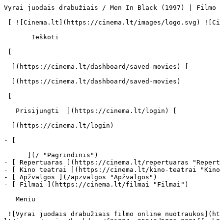
Vyrai juodais drabužiais / Men In Black (1997) | Filmo online info - cinema.lt                            Ieškoti     

 [ ![Cinema.lt](https://cinema.lt/images/logo.svg) ![Cinema.lt](https://cinema.lt/images/favicon.svg) ](https://cinema.lt "Cinema.lt")

       Ieškoti     

 [  

  ](https://cinema.lt/dashboard/saved-movies) [  

  ](https://cinema.lt/dashboard/saved-movies)

 [  

   Prisijungti  ](https://cinema.lt/login) [  

  ](https://cinema.lt/login) 

- [  

      ](/ "Pagrindinis")
- [ Repertuaras ](https://cinema.lt/repertuaras "Repertuaras")
- [ Kino teatrai ](https://cinema.lt/kino-teatrai "Kino teatrai")
- [ Apžvalgos ](/apzvalgos "Apžvalgos")
- [ Filmai ](https://cinema.lt/filmai "Filmai")

   Meniu   

 ![Vyrai juodais drabužiais filmo online nuotraukos](https://s3.eu-central-1.amazonaws.com/cinema-lt/images/movies/backdrop/f31384ca05942d5006c8301ffacb8724/c/I0oAlXk7sR1aKp86-lg.jpg)

 1. [ 

      cinema.lt  ](/)
2. [  Filmai  ](https://cinema.lt/filmai)
3. Vyrai juodais drabužiais

   ![](https://cinema.lt/images/bookmarks/bookmark.svg)   

 [    ![Vyrai juodais drabužiais filmo online nuotraukos](https://s3.eu-central-1.amazonaws.com/cinema-lt/images/movies/poster/866746acfe800ea8a4ce3b42d4739746/c/av2h4pjGRS1zgQLe-2xl.webp)  ](https://s3.eu-central-1.amazonaws.com/cinema-lt/images/movies/poster/866746acfe800ea8a4ce3b42d4739746/c/av2h4pjGRS1zgQLe-full.jpg) 

   ![](https://cinema.lt/images/bookmarks/bookmark.svg)   

 [    ![Vyrai juodais drabužiais filmo online nuotraukos](https://s3.eu-central-1.amazonaws.com/cinema-lt/images/movies/poster/866746acfe800ea8a4ce3b42d4739746/c/av2h4pjGRS1zgQLe-2xl.webp)  ](https://s3.eu-central-1.amazonaws.com/cinema-lt/images/movies/poster/866746acfe800ea8a4ce3b42d4739746/c/av2h4pjGRS1zgQLe-full.jpg) 

Vyrai juodais drabužiais Men In Black Men in Black 
===================================================

 [ Mokslinė fantastika ](https://cinema.lt/zanrai/moksline-fantastika "Mokslinė fantastika") [ Veiksmo ](https://cinema.lt/zanrai/veiksmo "Veiksmo") [ Nuotykių ](https://cinema.lt/zanrai/nuotykiu "Nuotykių") [ Komedija ](https://cinema.lt/zanrai/komedijos "Komedija") 

 1 val. 38 min. 

 ![imdb](https://cinema.lt/images/ratings/imdb.svg) 7.3 

 ![metacritic](https://cinema.lt/images/ratings/metacritic.svg) 71 

 ![rotten_tomatoes](https://cinema.lt/images/ratings/rotten_tomatoes.svg) 91% 

 [  Filmo informacija   

  ](#storyline-with-details) 

 [ Mokslinė fantastika ](https://cinema.lt/zanrai/moksline-fantastika "Mokslinė fantastika") [ Veiksmo ](https://cinema.lt/zanrai/veiksmo "Veiksmo") [ Nuotykių ](https://cinema.lt/zanrai/nuotykiu "Nuotykių") [ Komedija ](https://cinema.lt/zanrai/komedijos "Komedija") 

 „Vyrai juodais drabužiais" - tai slaptos, neoficialios organizacijos agentai, kurie rūpinasi viskuo, kas susiję su kitų galaktikų gyventojais Žemėje. Jų pagrindinis uždavinys - prižiūrėti ateivius, kad nebūtų kokių nors pavojingų netikėtumų. Tų ateivių vien Manhatane yra daugiau nei 1500, o ir pats Dennisas Rodmanas yra "iš tos planetos".... Agentai „K" (Tommy Lee Jones) ir "J" (Will Smith) vieni geriausių organizacijoje, todėl jiems ir atitenka užduotis susekti ateivius, kurie nori suvienyti dvi galaktikas ir kelia grėsmę mūsų planetai. Ateiviai savo rezidenciją įkūrę Niujorke. Jei agentams nepasiseks, Žemė bus sunaikinta. Veiksmas prasideda nuo Agento Z atsiųsto įspėjimo, kad Niujorkui gresia bjauraus vabalo antpuolis. Vabalas apsigyvenęs fermerio kūne, taigi „K" ir „J" užduotis - rasti ir sunaikinti ateivį vabalą, kol šis nesunaikino Žemės. Plačiau 

 ![imdb](https://cinema.lt/images/ratings/imdb.svg) 7.3 

 ![metacritic](https://cinema.lt/images/ratings/metacritic.svg) 71 

 ![rotten_tomatoes](https://cinema.lt/images/ratings/rotten_tomatoes.svg) 91% 

 [ Premjera 1997 m. liepos 02 d. 

 Nerodomas kino teatruose 

 ](#repertoire) 

 Nuotraukos 6 

 Dalintis

 [ ![Facebook](https://cinema.lt/images/socials/facebook_icon_white.svg) ](https://www.facebook.com/sharer/sharer.php?u=https%3A%2F%2Fcinema.lt%2Ffilmai%2Fvyrai-juodais-drabuziais)[ ![Messenger](https://cinema.lt/images/socials/messenger_icon_white.svg) ](https://www.facebook.com/dialog/send?link=https%3A%2F%2Fcinema.lt%2Ffilmai%2Fvyrai-juodais-drabuziais&redirect_uri=https%3A%2F%2Fcinema.lt%2Ffilmai%2Fvyrai-juodais-drabuziais)[ ![LinkedIn](https://cinema.lt/images/socials/linkedin_icon_white.svg) ](https://www.linkedin.com/sharing/share-offsite/?url=https%3A%2F%2Fcinema.lt%2Ffilmai%2Fvyrai-juodais-drabuziais)  

  Kino mėgėjų įvertinimas  

  N/A  

   Įvertinti   

 „Vyrai juodais drabužiais" - tai slaptos, neoficialios organizacijos agentai, kurie rūpina