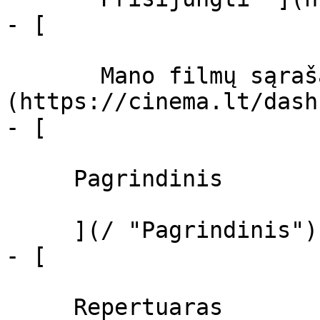
- [  

       Mano filmų sąrašas  ]
(https://cinema.lt/dash
- [ 

     Pagrindinis 

     ](/ "Pagrindinis")

- [ 

     Repertuaras 
