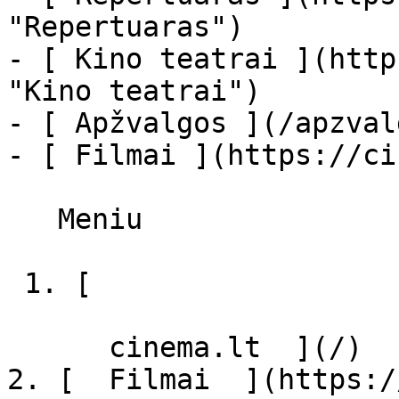
"Repertuaras")

- [ Kino teatrai ](http
"Kino teatrai")

- [ Apžvalgos ](/apzval
- [ Filmai ](https://ci
   Meniu   

 1. [ 

      cinema.lt  ](/)

2. [  Filmai  ](https:/