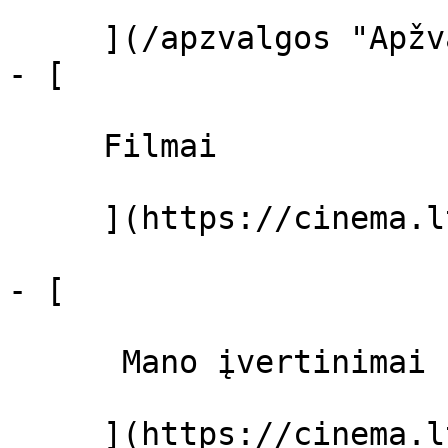
     ](/apzvalgos "Apžvalgos")

- [ 

     Filmai 

     ](https://cinema.lt/filmai "Filmai")

- [ 

      Mano įvertinimai  

     ](https://cinema.lt/dashboard)
