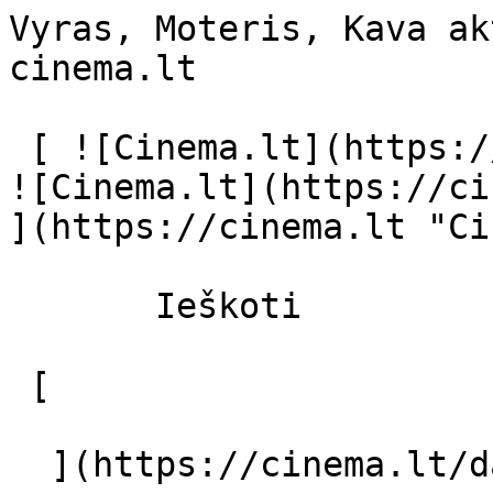
Vyras, Moteris, Kava ak
cinema.lt              
 [ ![Cinema.lt](https://cinema.lt/images/logo.svg) 
![Cinema.lt](https://ci
](https://cinema.lt "Ci
       Ieškoti     

 [  

  ](https://cinema.lt/dashboard/saved-movies) [  
