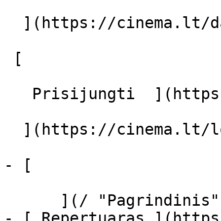
  ](https://cinema.lt/dashboard/saved-movies)

 [  

   Prisijungti  ](https://cinema.lt/login) [  

  ](https://cinema.lt/login) 

- [  

      ](/ "Pagrindinis")

- [ Repertuaras ](https