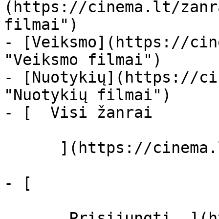
(https://cinema.lt/zanr
filmai")

- [Veiksmo](https://cin
"Veiksmo filmai")

- [Nuotykių](https://ci
"Nuotykių filmai")

- [  Visi žanrai   

      ](https://cinema.lt/zanrai "Žanrai")

- [  

       Prisijungti  ](https://cinema.lt/login)
