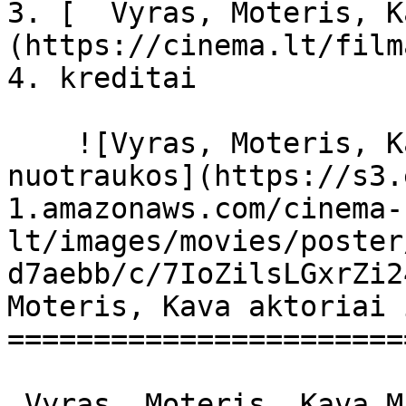
3. [  Vyras, Moteris, K
(https://cinema.lt/film
4. kreditai

    ![Vyras, Moteris, Kava filmo online 
nuotraukos](https://s3.
1.amazonaws.com/cinema-
lt/images/movies/poster
d7aebb/c/7IoZilsLGxrZi2
Moteris, Kava aktoriai 
=======================
 Vyras, Moteris, Kava Man Woman Coffee Man Woman 