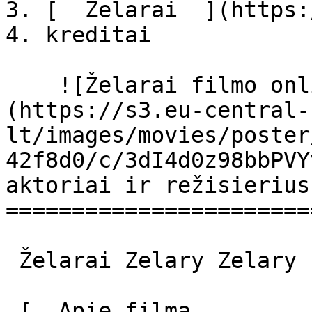
3. [  Želarai  ](https:
4. kreditai

    ![Želarai filmo online nuotraukos]
(https://s3.eu-central-
lt/images/movies/poster
42f8d0/c/3dI4d0z98bbPVY
aktoriai ir režisierius

=======================
 Želarai Zelary Zelary 

 [  Apie filmą   
