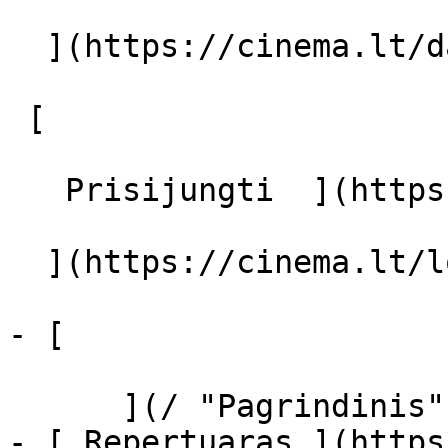
  ](https://cinema.lt/dashboard/saved-movies)

 [  

   Prisijungti  ](https://cinema.lt/login) [  

  ](https://cinema.lt/login) 

- [  

      ](/ "Pagrindinis")

- [ Repertuaras ](https