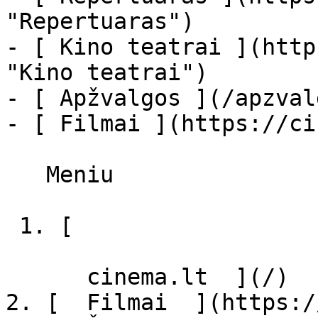
"Repertuaras")

- [ Kino teatrai ](http
"Kino teatrai")

- [ Apžvalgos ](/apzval
- [ Filmai ](https://ci
   Meniu   

 1. [ 

      cinema.lt  ](/)

2. [  Filmai  ](https:/