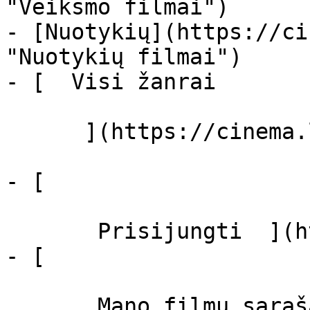
"Veiksmo filmai")

- [Nuotykių](https://ci
"Nuotykių filmai")

- [  Visi žanrai   

      ](https://cinema.lt/zanrai "Žanrai")

- [  

       Prisijungti  ](https://cinema.lt/login)

- [  

       Mano filmų sąrašas  ]