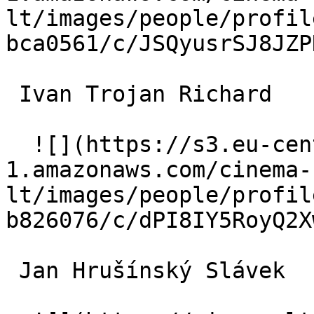
lt/images/people/profil
bca0561/c/JSQyusrSJ8JZP
 Ivan Trojan Richard 

  ![](https://s3.eu-central-
1.amazonaws.com/cinema-
lt/images/people/profil
b826076/c/dPI8IY5RoyQ2X
 Jan Hrušínský Slávek 
