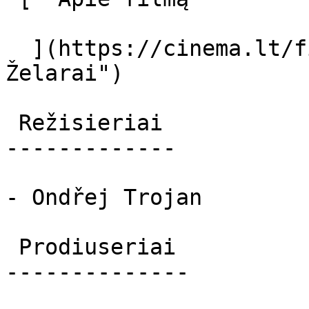
  ](https://cinema.lt/filmai/zelarai "Apie filmą 
Želarai") 

 Režisieriai 

-------------

- Ondřej Trojan

 Prodiuseriai 

--------------
