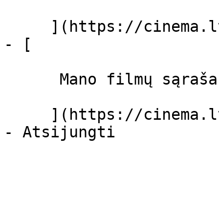
     ](https://cinema.lt/dashboard/settings)

- [ 

      Mano filmų sąrašas  

     ](https://cinema.lt/dashboard/saved-movies)
