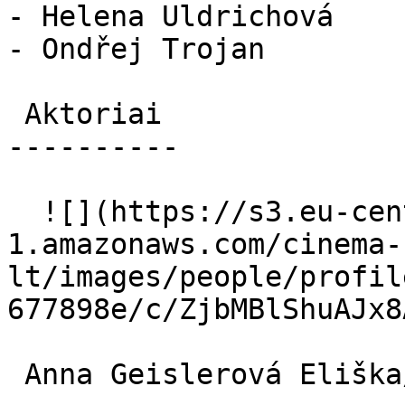
- Helena Uldrichová

- Ondřej Trojan

 Aktoriai 

----------

  ![](https://s3.eu-central-
1.amazonaws.com/cinema-
lt/images/people/profil
677898e/c/ZjbMBlShuAJx8
 Anna Geislerová Eliška/Hana 
