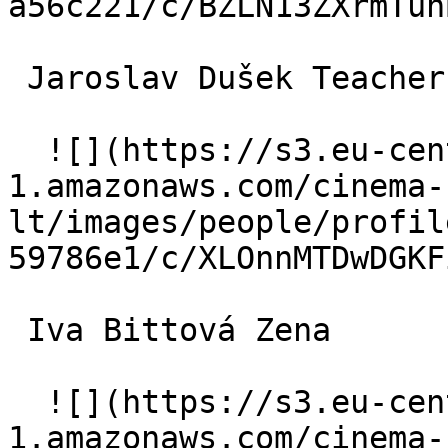
a56c221/c/BZLN13ZXrmTuh
 Jaroslav Dušek Teacher Tkác 

  ![](https://s3.eu-central-
1.amazonaws.com/cinema-
lt/images/people/profil
59786e1/c/XLOnnMTDwDGKF
 Iva Bittová Zena 

  ![](https://s3.eu-central-
1.amazonaws.com/cinema-