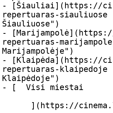
- [Šiauliai](https://ci
repertuaras-siauliuose 
Šiauliuose")

- [Marijampolė](https:/
repertuaras-marijampole
Marijampolėje")

- [Klaipėda](https://ci
repertuaras-klaipedoje 
Klaipėdoje")

- [  Visi miestai   

      ](https://cinema.lt/miestai "Miestai")
