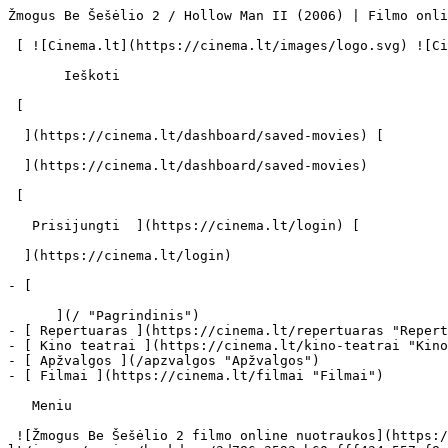
Žmogus Be Šešėlio 2 / Hollow Man II (2006) | Filmo online info - cinema.lt                            Ieškoti     

 [ ![Cinema.lt](https://cinema.lt/images/logo.svg) ![Cinema.lt](https://cinema.lt/images/favicon.svg) ](https://cinema.lt "Cinema.lt")

       Ieškoti     

 [  

  ](https://cinema.lt/dashboard/saved-movies) [  

  ](https://cinema.lt/dashboard/saved-movies)

 [  

   Prisijungti  ](https://cinema.lt/login) [  

  ](https://cinema.lt/login) 

- [  

      ](/ "Pagrindinis")
- [ Repertuaras ](https://cinema.lt/repertuaras "Repertuaras")
- [ Kino teatrai ](https://cinema.lt/kino-teatrai "Kino teatrai")
- [ Apžvalgos ](/apzvalgos "Apžvalgos")
- [ Filmai ](https://cinema.lt/filmai "Filmai")

   Meniu   

 ![Žmogus Be Šešėlio 2 filmo online nuotraukos](https://s3.eu-central-1.amazonaws.com/cinema-lt/images/movies/backdrop/3d786a3593cb60efff434a557af8aa34/c/U0WDsQyvNJxjjUpI-lg.jpg)

 1. [ 

      cinema.lt  ](/)
2. [  Filmai  ](https://cinema.lt/filmai)
3. Žmogus Be Šešėlio 2

   ![](https://cinema.lt/images/bookmarks/bookmark.svg)   

 [    ![Žmogus Be Šešėlio 2 filmo online nuotraukos](https://s3.eu-central-1.amazonaws.com/cinema-lt/images/movies/poster/0fc46ac9ce7003858c574350fdaae298/c/qNEZZ2JYJOXFwr6n-2xl.webp)  ](https://s3.eu-central-1.amazonaws.com/cinema-lt/images/movies/poster/0fc46ac9ce7003858c574350fdaae298/c/qNEZZ2JYJOXFwr6n-full.jpg) 

   ![](https://cinema.lt/images/bookmarks/bookmark.svg)   

 [    ![Žmogus Be Šešėlio 2 filmo online nuotraukos](https://s3.eu-central-1.amazonaws.com/cinema-lt/images/movies/poster/0fc46ac9ce7003858c574350fdaae298/c/qNEZZ2JYJOXFwr6n-2xl.webp)  ](https://s3.eu-central-1.amazonaws.com/cinema-lt/images/movies/poster/0fc46ac9ce7003858c574350fdaae298/c/qNEZZ2JYJOXFwr6n-full.jpg) 

Žmogus Be Šešėlio 2 Hollow Man II Hollow Man Ii 
================================================

 [ Siaubo ](https://cinema.lt/zanrai/siaubo "Siaubo") [ Trileris ](https://cinema.lt/zanrai/trileriai "Trileris") [ Mokslinė fantastika ](https://cinema.lt/zanrai/moksline-fantastika "Mokslinė fantastika") 

 1 val. 31 min. 

 [  Filmo informacija   

  ](#storyline-with-details) 

 [ Siaubo ](https://cinema.lt/zanrai/siaubo "Siaubo") [ Trileris ](https://cinema.lt/zanrai/trileriai "Trileris") [ Mokslinė fantastika ](https://cinema.lt/zanrai/moksline-fantastika "Mokslinė fantastika") 

 [ Premjera 2006 m. gegužės 23 d. 

 Nerodomas kino teatruose 

 ](#repertoire) 

 Dalintis

 [ ![Facebook](https://cinema.lt/images/socials/facebook_icon_white.svg) ](https://www.facebook.com/sharer/sharer.php?u=https%3A%2F%2Fcinema.lt%2Ffilmai%2Fzmogus-be-seselio-2)[ ![Messenger](https://cinema.lt/images/socials/messenger_icon_white.svg) ](https://www.facebook.com/dialog/send?link=https%3A%2F%2Fcinema.lt%2Ffilmai%2Fzmogus-be-seselio-2&redirect_uri=https%3A%2F%2Fcinema.lt%2Ffilmai%2Fzmogus-be-seselio-2)[ ![LinkedIn](https://cinema.lt/images/socials/linkedin_icon_white.svg) ](https://www.linkedin.com/sharing/share-offsite/?url=https%3A%2F%2Fcinema.lt%2Ffilmai%2Fzmogus-be-seselio-2)  

  Kino mėgėjų įvertinimas  

  N/A  

   Įvertinti   

 Premjera 2006 m. gegužės 23 d. 

 Nerodomas kino teatruose 

 Nerodomas kino teatruose 

  Kino mėgėjų įvertinimas  

  N/A  

   Įvertinti   

 Dalintis

 [ ![Facebook](https://cinema.lt/images/socials/facebook_icon_white.svg) ](https://www.facebook.com/sharer/sharer.php?u=https%3A%2F%2Fcinema.lt%2Ffilmai%2Fzmogus-be-seselio-2)[ ![Messenger](https://cinema.lt/images/socials/messenger_icon_white.svg) ](https://www.facebook.com/dialog/send?link=https%3A%2F%2Fcinema.lt%2Ffilmai%2Fzmogus-be-seselio-2&redirect_uri=https%3A%2F%2Fcinema.lt%2Ffilmai%2Fzmogus-be-seselio-2)[ ![LinkedIn](https://cinema.lt/images/socials/linkedin_icon_white.svg) ](https://www.linkedin.com/sharing/share-offsite/?url=https%3A%2F%2Fcinema.lt%2Ffilmai%2Fzmogus-be-seselio-2)  

 [ Siužetas ](#storyline-with-details) 
---------------------------------------

Buvo pasiektas norimas tikslas – sukurtas nematomas žmogus. Apie nematomus šnipus bei diversantus seniai svajoję kareiviai yra patenkinti, tačiau mokslininkai ne viską numatė – bandomųjų egzempliorių agresija staigiai išaugo. Vienas iš jų pabėga į laisvę ir pradeda žudyti žmones. Mokslininkai stengiasi jį sustabdyti, tačiau net Vyriausybei yra patogiau amžiams užtildyti mokslininkus, nei pakenkti eksperimentui...

 Žanras [ Siaubo ](https://cinema.lt/zanrai/siaubo "Siaubo") [ Trileriai ](https://cinema.lt/zanrai/trileriai "Trileriai") [ Mokslinė fantastika ](https://cinema.lt/zanrai/moksline-fantastika "Mokslinė fantastika") 

 Originalo kalba Anglų / English (EN) 

 Filmo trukmė 1 val. 31 min. 

 [ Aktoriai ](#actors) 
-----------------------

 [  Filmo kreditai   

  ](https://cinema.lt/filmai/zmogus-be-seselio-2/kreditai) 

  ![](https://s3.eu-central-1.amazonaws.com/cin