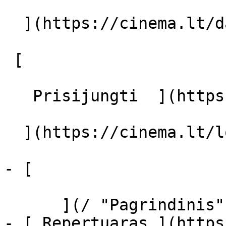
  ](https://cinema.lt/dashboard/saved-movies)

 [  

   Prisijungti  ](https://cinema.lt/login) [  

  ](https://cinema.lt/login) 

- [  

      ](/ "Pagrindinis")

- [ Repertuaras ](https