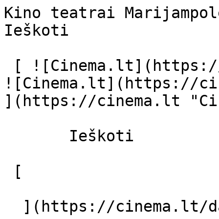
Kino teatrai Marijampolėje - cinema.lt 
Ieškoti     

 [ ![Cinema.lt](https://cinema.lt/images/logo.svg) 
![Cinema.lt](https://ci
](https://cinema.lt "Ci
       Ieškoti     

 [  

  ](https://cinema.lt/dashboard/saved-movies) [  
