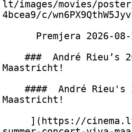
lt/images/movies/poster
4bcea9/c/wn6PX9QthW5Jyv
      Premjera 2026-08-29  

    ###  André Rieu’s 2026 Summer Concert: Viva 
Maastricht! 

    ####  André Rieu's 2026 Summer Concert: Viva 
Maastricht! 

     ](https://cinema.lt/filmai/andre-rieus-2026-
summer-concert-viva-maa