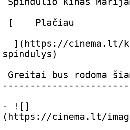
 Spindulio kinas Marijampolė 

 [    Plačiau     

  ](https://cinema.lt/kino-teatrai/kino-teatras-
spindulys) 

 Greitai bus rodoma šiame mieste 

-----------------------
- ![]
(https://cinema.lt/images