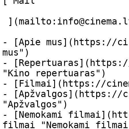
[ Mail 

 ](mailto:info@cinema.lt "Mail") 

- [Apie mus](https://ci
mus")

- [Repertuaras](https:/
"Kino repertuaras")

- [Filmai](https://cine
- [Apžvalgos](https://c
"Apžvalgos")

- [Nemokami filmai](htt
filmai "Nemokami filmai