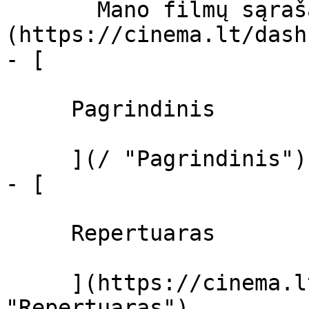
       Mano filmų sąrašas  ]
(https://cinema.lt/dash
- [ 

     Pagrindinis 

     ](/ "Pagrindinis")

- [ 

     Repertuaras 

     ](https://cinema.lt/repertuaras 
"Repertuaras")
