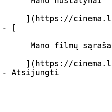
      Mano nustatymai  

     ](https://cinema.lt/dashboard/settings)

- [ 

      Mano filmų sąrašas  

     ](https://cinema.lt/dashboard/saved-movies)
