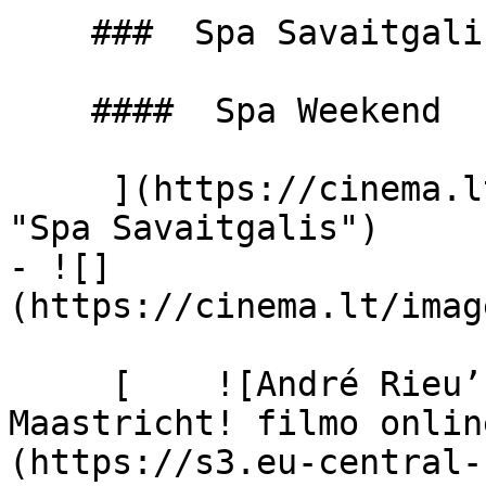
    ###  Spa Savaitgalis 

    ####  Spa Weekend 

     ](https://cinema.lt/filmai/spa-savaitgalis 
"Spa Savaitgalis")

- ![]
(https://cinema.lt/images
     [    ![André Rieu’s 2026 Summer Concert: Viva 
Maastricht! filmo onlin
(https://s3.eu-central-