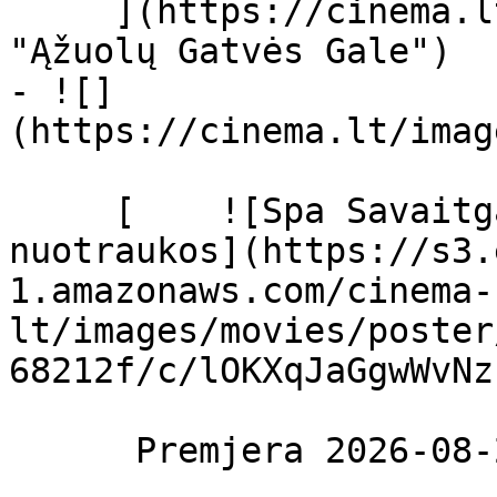
     ](https://cinema.lt/filmai/azuolu-gatves-gale 
"Ąžuolų Gatvės Gale")

- ![]
(https://cinema.lt/images
     [    ![Spa Savaitgalis filmo online 
nuotraukos](https://s3.
1.amazonaws.com/cinema-
lt/images/movies/poster
68212f/c/lOKXqJaGgwWvNz
      Premjera 2026-08-20  
