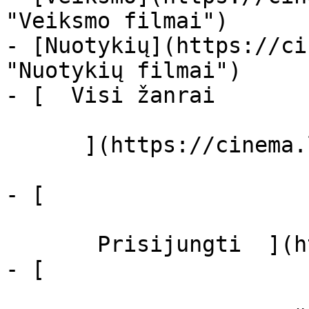
"Veiksmo filmai")

- [Nuotykių](https://ci
"Nuotykių filmai")

- [  Visi žanrai   

      ](https://cinema.lt/zanrai "Žanrai")

- [  

       Prisijungti  ](https://cinema.lt/login)

- [  
