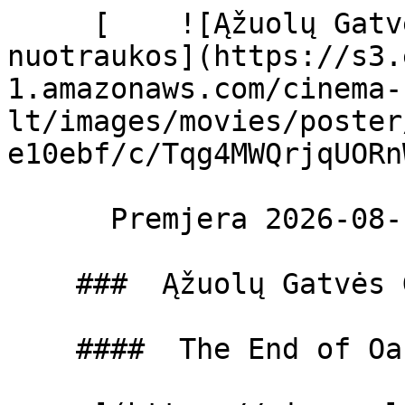
     [    ![Ąžuolų Gatvės Gale filmo online 
nuotraukos](https://s3.
1.amazonaws.com/cinema-
lt/images/movies/poster
e10ebf/c/Tqg4MWQrjqUORn
      Premjera 2026-08-14  

    ###  Ąžuolų Gatvės Gale 

    ####  The End of Oak Street 
