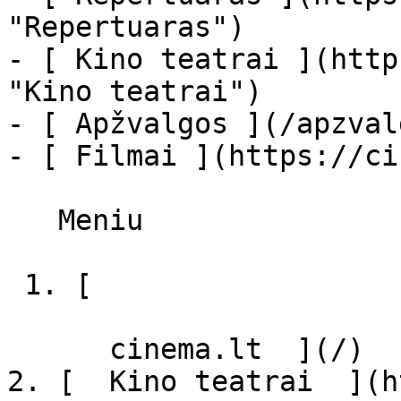
"Repertuaras")

- [ Kino teatrai ](http
"Kino teatrai")

- [ Apžvalgos ](/apzval
- [ Filmai ](https://ci
   Meniu   

 1. [ 

      cinema.lt  ](/)

2. [  Kino teatrai  ](h