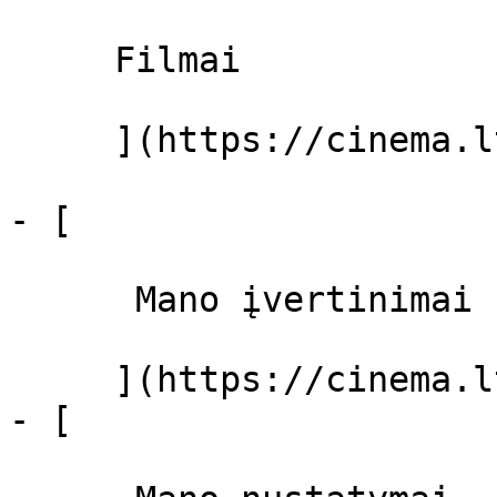
     Filmai 

     ](https://cinema.lt/filmai "Filmai")

- [ 

      Mano įvertinimai  

     ](https://cinema.lt/dashboard)

- [ 
