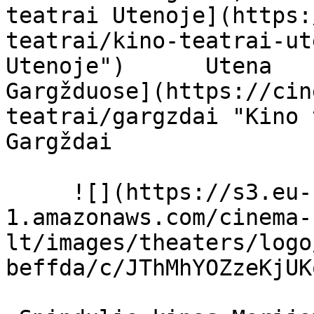
teatrai Utenoje](https:
teatrai/kino-teatrai-ut
Utenoje")      Utena   
Gargžduose](https://cin
teatrai/gargzdai "Kino tea
Gargždai      

     ![](https://s3.eu-central-
1.amazonaws.com/cinema-
lt/images/theaters/logo
beffda/c/JThMhYOZzeKjUK