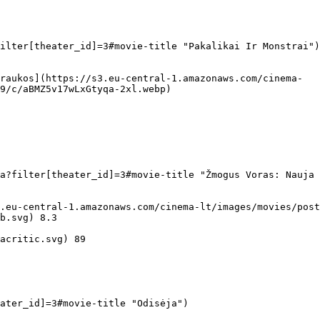
  

9/c/aBMZ5v17wLxGtyqa-2xl.webp)  

  

b.svg) 8.3 
