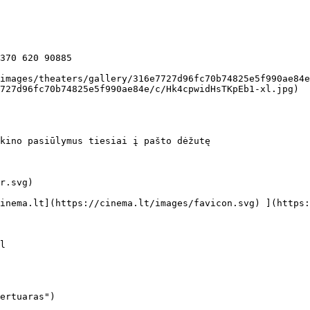
727d96fc70b74825e5f990ae84e/c/Hk4cpwidHsTKpEb1-xl.jpg) 

kino pasiūlymus tiesiai į pašto dėžutę

ertuaras")
