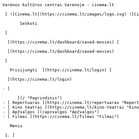
Varėnos kultūros centras Varėnoje - cinema.lt          
 [ ![Cinema.lt](https://cinema.lt/images/logo.svg) ![Cinema.lt](https://cinema.lt/images/favicon.svg) ](https://cinema.lt "Cinema.lt")

       Ieškoti     

 [  

  ](https://cinema.lt/dashboard/saved-movies) [  

  ](https://cinema.lt/dashboard/saved-movies)

 [  

   Prisijungti  ](https://cinema.lt/login) [  

  ](https://cinema.lt/login) 

- [  

      ](/ "Pagrindinis")

- [ Repertuaras ](https://cinema.lt/repertuaras "Repert
- [ Kino teatrai ](https://cinema.lt/kino-teatrai "Kino
- [ Apžvalgos ](/apzvalgos "Apžvalgos")

- [ Filmai ](https://cinema.lt/filmai "Filmai")

   Meniu   

 1. [ 
