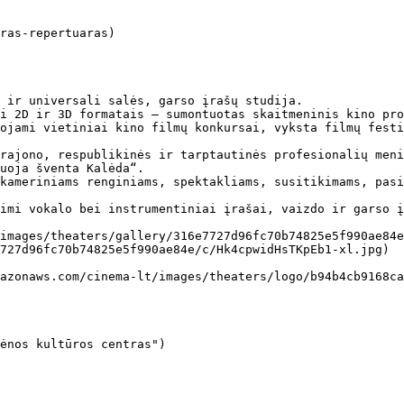
 ir universali salės, garso įrašų studija.

i 2D ir 3D formatais – sumontuotas skaitmeninis kino pro
ojami vietiniai kino filmų konkursai, vyksta filmų festi
rajono, respublikinės ir tarptautinės profesionalių meni
uoja šventa Kalėda“.

kameriniams renginiams, spektakliams, susitikimams, pasi
imi vokalo bei instrumentiniai įrašai, vaizdo ir garso į
727d96fc70b74825e5f990ae84e/c/Hk4cpwidHsTKpEb1-xl.jpg) 
