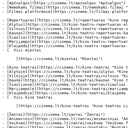
- [Apžvalgos](https://cinema.lt/apzvalgos "Apžvalgos")

- [Nemokami filmai](https://cinema.lt/nemokami-filmai "
- [Filmai platformose](https://cinema.lt/filmai-platfor
- [Repertuaras](https://cinema.lt/repertuaras "Kino rep
- [Alytus](https://cinema.lt/kino-teatru-repertuaras-al
- [Vilnius](https://cinema.lt/kino-teatru-repertuaras-v
- [Kaunas](https://cinema.lt/kino-teatru-repertuaras-ka
- [Šiauliai](https://cinema.lt/kino-teatru-repertuaras-
- [Marijampolė](https://cinema.lt/kino-teatru-repertuar
- [Klaipėda](https://cinema.lt/kino-teatru-repertuaras-
- [  Visi miestai   

      ](https://cinema.lt/miestai "Miestai")

- [Kino teatrai](https://cinema.lt/kino-teatrai "Kino t
- [Alytuje](https://cinema.lt/kino-teatrai/alytus "Kino
- [Vilniuje](https://cinema.lt/kino-teatrai/vilnius "Ki
- [Kaune](https://cinema.lt/kino-teatrai/kaunas "Kino t
- [Šiauliuose](https://cinema.lt/kino-teatrai/siauliai 
- [Marijampolė](https://cinema.lt/kino-teatrai/marijamp
- [Klaipėdoje](https://cinema.lt/kino-teatrai/klaipeda 
- [  Visi kino teatrai   

      ](https://cinema.lt/kino-teatrai "Kino teatrai Lietuvoje")

- [Žanrai](https://cinema.lt/zanrai "Žanrai")

- [Animacinis](https://cinema.lt/zanrai/animaciniai "An
- [Veiksmo](https://cinema.lt/zanrai/veiksmo "Veiksmo f
- [Nuotykių](https://cinema.lt/zanrai/nuotykiu "Nuotyki