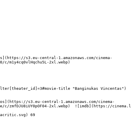
  

0/c/m1y4cq0vlHqchu5L-2xl.webp)  

  

e/c/zmfDJU8iUY0pOF04-2xl.webp)  ![imdb](https://cinema.l