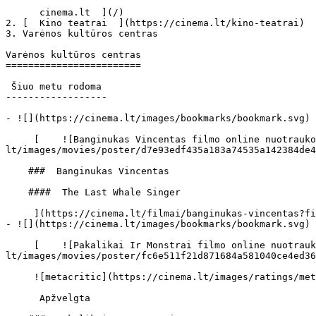
      cinema.lt  ](/)

2. [  Kino teatrai  ](https://cinema.lt/kino-teatrai)

3. Varėnos kultūros centras

Varėnos kultūros centras

========================

 Šiuo metu rodoma 

------------------

- ![](https://cinema.lt/images/bookmarks/bookmark.svg) 
     [    ![Banginukas Vincentas filmo online nuotraukos](https://s3.eu-central-1.amazonaws.com/cinema-
lt/images/movies/poster/d7e93edf435a183a74535a142384de4
    ###  Banginukas Vincentas 

    ####  The Last Whale Singer 

     ](https://cinema.lt/filmai/banginukas-vincentas?filter[theater_id]=3#movie-title "Banginukas Vincentas")

- ![](https://cinema.lt/images/bookmarks/bookmark.svg) 
     [    ![Pakalikai Ir Monstrai filmo online nuotraukos](https://s3.eu-central-1.amazonaws.com/cinema-
lt/images/movies/poster/fc6e511f21d871684a581040ce4ed36
     ![metacritic](https://cinema.lt/images/ratings/metacritic.svg) 69 

      Apžvelgta  
