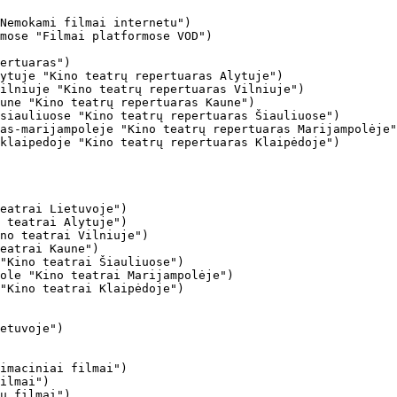
Nemokami filmai internetu")

mose "Filmai platformose VOD")

ertuaras")

ytuje "Kino teatrų repertuaras Alytuje")

ilniuje "Kino teatrų repertuaras Vilniuje")

une "Kino teatrų repertuaras Kaune")

siauliuose "Kino teatrų repertuaras Šiauliuose")

as-marijampoleje "Kino teatrų repertuaras Marijampolėje"
klaipedoje "Kino teatrų repertuaras Klaipėdoje")

eatrai Lietuvoje")

 teatrai Alytuje")

no teatrai Vilniuje")

eatrai Kaune")

"Kino teatrai Šiauliuose")

ole "Kino teatrai Marijampolėje")

"Kino teatrai Klaipėdoje")

imaciniai filmai")

ilmai")

ų filmai")
