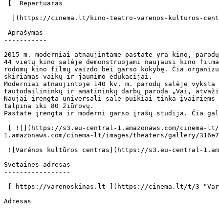
 [  Repertuaras   

  ](https://cinema.lt/kino-teatro-varenos-kulturos-centras-repertuaras) 

 Aprašymas 

-----------

2015 m. moderniai atnaujintame pastate yra kino, parodų
44 vietų kino salėje demonstruojami naujausi kino filma
rodomų kino filmų vaizdo bei garso kokybę. Čia organizu
skiriamas vaikų ir jaunimo edukacijai.

Moderniai atnaujintoje 140 kv. m. parodų salėje vyksta 
tautodailininkų ir amatininkų darbų paroda „Vai, atvaži
Naujai įrengta universali salė puikiai tinka įvairiems 
talpina iki 80 žiūrovų.

Pastate įrengta ir moderni garso įrašų studija. Čia gal
 [ ![](https://s3.eu-central-1.amazonaws.com/cinema-lt/images/theaters/gallery/316e7727d96fc70b74825e5f990ae84e/c/Hk4cpwidHsTKpEb1-xl.jpg) ](https://s3.eu-central-
1.amazonaws.com/cinema-lt/images/theaters/gallery/316e7
 ![Varėnos kultūros centras](https://s3.eu-central-1.amazonaws.com/cinema-lt/images/theaters/logo/b94b4cb9168cad6c35ade51a796ef2aa/c/j5AANSddh9Wj2WkP-full.webp) 

Svetainės adresas

-----------------

 [ https://varenoskinas.lt ](https://cinema.lt/t/3 "Varėnos kultūros centras") 

Adresas

-------
