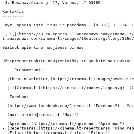
 J. Basanavičiaus g. 17, Varėna, LT-65189 

Kontaktai

---------

 Vyr. specialistė kinui ir parodoms · (8 310) 31 124, +370 620 90885 

 [ ![](https://s3.eu-central-1.amazonaws.com/cinema-lt/images/theaters/gallery/316e7727d96fc70b74825e5f990ae84e/c/Hk4cpwidHsTKpEb1-xl.jpg) ](https://s3.eu-central-
1.amazonaws.com/cinema-lt/images/theaters/gallery/316e7
Sužinok apie kino naujienas pirmas!

-----------------------------------

Užsiprenumeruokite naujienlaiškį ir gaukite naujausius 
     Prenumeruoti     

 ![theme.newsletter](https://cinema.lt/images/newsletter.svg) 

  [ ![Cinema.lt](https://cinema.lt/images/logo.svg) ![Cinema.lt](https://cinema.lt/images/favicon.svg) ](https://cinema.lt "Cinema.lt")

 [ Facebook 

 ](https://www.facebook.com/Cinema.lt "Facebook") [ Mail 

 ](mailto:info@cinema.lt "Mail") 

- [Apie mus](https://cinema.lt/apie-mus "Apie mus")

- [Repertuaras](https://cinema.lt/repertuaras "Kino rep
- [Filmai](https://cinema.lt/filmai "Filmai")
