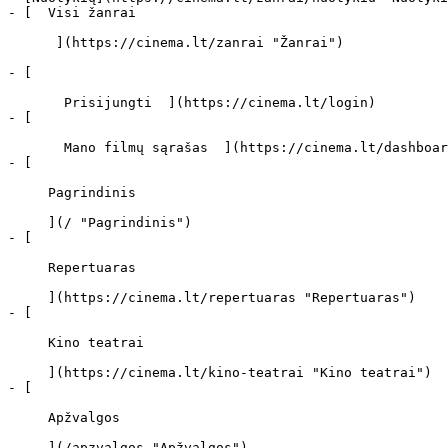
- [  Visi žanrai   

      ](https://cinema.lt/zanrai "Žanrai")

- [  

       Prisijungti  ](https://cinema.lt/login)

- [  

       Mano filmų sąrašas  ](https://cinema.lt/dashboard/saved-movies)

- [ 

     Pagrindinis 

     ](/ "Pagrindinis")

- [ 

     Repertuaras 

     ](https://cinema.lt/repertuaras "Repertuaras")

- [ 

     Kino teatrai 

     ](https://cinema.lt/kino-teatrai "Kino teatrai")

- [ 

     Apžvalgos 

     ](/apzvalgos "Apžvalgos")
