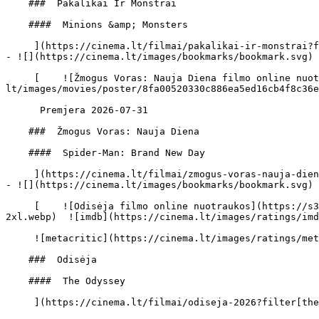
    ###  Pakalikai Ir Monstrai 

    ####  Minions &amp; Monsters 

     ](https://cinema.lt/filmai/pakalikai-ir-monstrai?filter[theater_id]=3#movie-title "Pakalikai Ir Monstrai")

- ![](https://cinema.lt/images/bookmarks/bookmark.svg) 
     [    ![Žmogus Voras: Nauja Diena filmo online nuotraukos](https://s3.eu-central-1.amazonaws.com/cinema-
lt/images/movies/poster/8fa00520330c886ea5ed16cb4f8c36e
      Premjera 2026-07-31  

    ###  Žmogus Voras: Nauja Diena 

    ####  Spider-Man: Brand New Day 

     ](https://cinema.lt/filmai/zmogus-voras-nauja-diena?filter[theater_id]=3#movie-title "Žmogus Voras: Nauja Diena")

- ![](https://cinema.lt/images/bookmarks/bookmark.svg) 
     [    ![Odisėja filmo online nuotraukos](https://s3.eu-central-1.amazonaws.com/cinema-lt/images/movies/poster/a93801f8df9c7cce1dcb323d1011f2e4/c/bPVSexx9aBZ5QtSB-
2xl.webp)  ![imdb](https://cinema.lt/images/ratings/imd
     ![metacritic](https://cinema.lt/images/ratings/metacritic.svg) 89 

    ###  Odisėja 

    ####  The Odyssey 

     ](https://cinema.lt/filmai/odiseja-2026?filter[theater_id]=3#movie-title "Odisėja")
