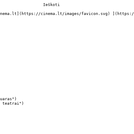
                  Ieškoti     

uaras")

 teatrai")
