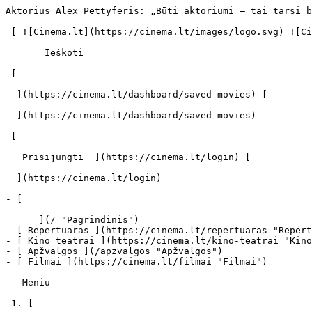
Aktorius Alex Pettyferis: „Būti aktoriumi – tai tarsi būti kalėjime“ - cinema.lt                            Ieškoti     

 [ ![Cinema.lt](https://cinema.lt/images/logo.svg) ![Cinema.lt](https://cinema.lt/images/favicon.svg) ](https://cinema.lt "Cinema.lt")

       Ieškoti     

 [  

  ](https://cinema.lt/dashboard/saved-movies) [  

  ](https://cinema.lt/dashboard/saved-movies)

 [  

   Prisijungti  ](https://cinema.lt/login) [  

  ](https://cinema.lt/login) 

- [  

      ](/ "Pagrindinis")
- [ Repertuaras ](https://cinema.lt/repertuaras "Repertuaras")
- [ Kino teatrai ](https://cinema.lt/kino-teatrai "Kino teatrai")
- [ Apžvalgos ](/apzvalgos "Apžvalgos")
- [ Filmai ](https://cinema.lt/filmai "Filmai")

   Meniu   

 1. [ 

      cinema.lt  ](/)
2. [  Naujienos  ](https://cinema.lt/naujienos)
3. Aktorius Alex Pettyferis: „Būti aktoriumi – tai tarsi būti kalėjime“

Aktorius Alex Pettyferis: „Būti aktoriumi – tai tarsi būti kalėjime“
====================================================================

Naujuoju merginų numylėtiniu tituluojamas Alexas Pettyferis teigia, kad aktoriaus duona – negailestingai kieta, o Holivudo žvaigždžių kupinas Los Andželas – klastingas gyvatynas.

Britų aktorius šiuo metu gyvenantis ir dirbantis Los Andžele viename interviu prisipažino negalintis pakęsti šio miesto ir jo gyventojų: „Jis kaip klastingas baseinas, kuriame visi gyvena baimėje. Geografiškai ši vieta fantastiška, tačiau socialine prasme – šlykšti.“

„Būti aktoriumi – tai tarsi būti kalėjime, - tikina 21 metų aktorius, - Patenki į kino pasaulį, uoliai jam tarnauji ir stengiesi atkartoti Johnny Deppo karjerą ir kada nors persikelti gyventi į Paryžių.“

Pervargęs nuo Los Andžele jį nuolat persekiojančių paparacių, A. Pettyferis drąsiai rėžia savo nuomonę apie šį miestą ir nesibaimina galimos kritikos, nes šiuo metu yra vienas geidžiamiausių jaunosios Holivudo kartos aktorių, o visi filmai, kuriuose jis vaidina, tampa pasauliniais hitais.

Jau nuo gegužės 27 d. A. Pettyferį Lietuvos kino teatruose bus galima pamatyti pamatyti romantiškoje dramoje „Pabaisa“ – modernioje „Gražuolės ir pabaisos“ versijoje, žiūrovus nukelsiančioje į šiuolaikinę Niujorko mokyklą.

 Dalintis

 [ ![Facebook](https://cinema.lt/images/socials/facebook_icon.svg) ](https://www.facebook.com/sharer/sharer.php?u=https%3A%2F%2Fcinema.lt%2Fnaujienos%2Faktorius-alex-pettyferis-buti-aktoriumi-tai-tarsi-buti-kalejime)[ ![Messenger](https://cinema.lt/images/socials/messenger_icon.svg) ](https://www.facebook.com/dialog/send?link=https%3A%2F%2Fcinema.lt%2Fnaujienos%2Faktorius-alex-pettyferis-buti-aktoriumi-tai-tarsi-buti-kalejime&redirect_uri=https%3A%2F%2Fcinema.lt%2Fnaujienos%2Faktorius-alex-pettyferis-buti-aktoriumi-tai-tarsi-buti-kalejime)[ ![LinkedIn](https://cinema.lt/images/socials/linkedin_icon.svg) ](https://www.linkedin.com/sharing/share-offsite/?url=https%3A%2F%2Fcinema.lt%2Fnaujienos%2Faktorius-alex-pettyferis-buti-aktoriumi-tai-tarsi-buti-kalejime)  

 [  

   Atgal į sąrašą  ](https://cinema.lt/naujienos) [  Kitas straipsnis   

  ](https://cinema.lt/naujienos/bbettany-vaidmuo-sci-fi-trileryje-kunigas-buvo-tarsi-vaikystes-svajoniu-issipildymas) 

 Kino teatrai šiuo metu rodo 
-----------------------------

- ![](https://cinema.lt/images/bookmarks/bookmark.svg)   

     [    ![Odisėja filmo online nuotraukos](https://s3.eu-central-1.amazonaws.com/cinema-lt/images/movies/poster/a93801f8df9c7cce1dcb323d1011f2e4/c/bPVSexx9aBZ5QtSB-2xl.webp)  ![imdb](https://cinema.lt/images/ratings/imdb.svg) 8.3 

     ![metacritic](https://cinema.lt/images/ratings/metacritic.svg) 89 

    ###  Odisėja 

    ####  The Odyssey 

     ](https://cinema.lt/filmai/odiseja-2026#movie-title "Odisėja")
- ![](https://cinema.lt/images/bookmarks/bookmark.svg)   

     [    ![Pakalikai Ir Monstrai filmo online nuotraukos](https://s3.eu-central-1.amazonaws.com/cinema-lt/images/movies/poster/fc6e511f21d871684a581040ce4ed36e/c/zmfDJU8iUY0pOF04-2xl.webp)  ![imdb](https://cinema.lt/images/ratings/imdb.svg) 6.6 

     ![metacritic](https://cinema.lt/images/ratings/metacritic.svg) 69 

      Apžvelgta  

    ###  Pakalikai Ir Monstrai 

    ####  Minions &amp; Monsters 

     ](https://cinema.lt/filmai/pakalikai-ir-monstrai#movie-title "Pakalikai Ir Monstrai")
- ![](https://cinema.lt/images/bookmarks/bookmark.svg)   

     [    ![Kitų Akimis filmo online nuotraukos](https://s3.eu-central-1.amazonaws.com/cinema-lt/images/movies/poster/5dfd4fb7e8d3e10730e6e9a88baef633/c/KmQqwURnHpIaIA6M-2xl.webp)  

    ###  Kitų Akimis 

    ####  The Eyes of Others 

     ](https://cine