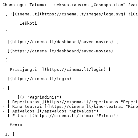
Channingui Tatumui – seksualiausios „Cosmopolitan“ žvaigždės titulas - cinema.lt                            Ieškoti     

 [ ![Cinema.lt](https://cinema.lt/images/logo.svg) ![Cinema.lt](https://cinema.lt/images/favicon.svg) ](https://cinema.lt "Cinema.lt")

       Ieškoti     

 [  

  ](https://cinema.lt/dashboard/saved-movies) [  

  ](https://cinema.lt/dashboard/saved-movies)

 [  

   Prisijungti  ](https://cinema.lt/login) [  

  ](https://cinema.lt/login) 

- [  

      ](/ "Pagrindinis")
- [ Repertuaras ](https://cinema.lt/repertuaras "Repertuaras")
- [ Kino teatrai ](https://cinema.lt/kino-teatrai "Kino teatrai")
- [ Apžvalgos ](/apzvalgos "Apžvalgos")
- [ Filmai ](https://cinema.lt/filmai "Filmai")

   Meniu   

 1. [ 

      cinema.lt  ](/)
2. [  Naujienos  ](https://cinema.lt/naujienos)
3. Channingui Tatumui – seksualiausios „Cosmopolitan“ žvaigždės titulas

Channingui Tatumui – seksualiausios „Cosmopolitan“ žvaigždės titulas
====================================================================

Sportas, nuolatinė kūno priežiūra ir „egzotiniai šokiai“ padėjo „Šokių hip-hopo ritmu“ („Step Up“) bei romantinės dramos „Brangusis Džonai“ („Dear John“) žvaigždei Channingui Tatumui laimėti dar vieną prestižinį titulą.

Gegužės mėnesio „Cosmopolitan“ žurnale sužinosime, kad Ch. Tatumas triumfavo seksualiausių aktorių rinkimuose. O už jo nugaros liko pats Johnny Deppas. Pasiekimas įspūdingas – J. Deppas šį titulą buvo iškovojęs du kartus iš eilės bei neketino nusileisti ir šį kartą, tačiau tarptautinio Nicholaso Sparkso bestselerio „Brangusis Džonai“ ekranizacijoje pagrindinį vyrišką vaidmenį atlikęs Ch. Tatumas pademonstravo visą savo žavesį.

Štai kaip atrodo Ch. Tatumo triumfas: http://unwrappedphotos.com/wp-content/gallery/in-the-press/channing-tatum-sexiest-actor-cosmopolitan-may-2010.jpg

Ar pirmoji meilė gali būti ta, kuri tęsis visą gyvenimą? Filmo „Šokoladas“ režisierius ir romanų „Žinutė butelyje“, „Užrašų knygutė“ ir „Naktys Rodantėje“ autorius kviečia į romantiškiausią šio pavasario filmą „Brangusis Džonai“. Jau Lietuvos kino teatruose.

 Dalintis

 [ ![Facebook](https://cinema.lt/images/socials/facebook_icon.svg) ](https://www.facebook.com/sharer/sharer.php?u=https%3A%2F%2Fcinema.lt%2Fnaujienos%2Fchanningui-tatumui-seksualiausios-cosmopolitan-zvaigzdes-titulas)[ ![Messenger](https://cinema.lt/images/socials/messenger_icon.svg) ](https://www.facebook.com/dialog/send?link=https%3A%2F%2Fcinema.lt%2Fnaujienos%2Fchanningui-tatumui-seksualiausios-cosmopolitan-zvaigzdes-titulas&redirect_uri=https%3A%2F%2Fcinema.lt%2Fnaujienos%2Fchanningui-tatumui-seksualiausios-cosmopolitan-zvaigzdes-titulas)[ ![LinkedIn](https://cinema.lt/images/socials/linkedin_icon.svg) ](https://www.linkedin.com/sharing/share-offsite/?url=https%3A%2F%2Fcinema.lt%2Fnaujienos%2Fchanningui-tatumui-seksualiausios-cosmopolitan-zvaigzdes-titulas)  

 [  

   Atgal į sąrašą  ](https://cinema.lt/naujienos) [  Kitas straipsnis   

  ](https://cinema.lt/naujienos/legendinis-siaubo-filmu-karalius-fredis-kriugeris-grizta-i-ekranus) 

 Kino teatrai šiuo metu rodo 
-----------------------------

- ![](https://cinema.lt/images/bookmarks/bookmark.svg)   

     [    ![Odisėja filmo online nuotraukos](https://s3.eu-central-1.amazonaws.com/cinema-lt/images/movies/poster/a93801f8df9c7cce1dcb323d1011f2e4/c/bPVSexx9aBZ5QtSB-2xl.webp)  ![imdb](https://cinema.lt/images/ratings/imdb.svg) 8.3 

     ![metacritic](https://cinema.lt/images/ratings/metacritic.svg) 89 

    ###  Odisėja 

    ####  The Odyssey 

     ](https://cinema.lt/filmai/odiseja-2026#movie-title "Odisėja")
- ![](https://cinema.lt/images/bookmarks/bookmark.svg)   

     [    ![Ledų Pardavėjas filmo online nuotraukos](https://s3.eu-central-1.amazonaws.com/cinema-lt/images/movies/poster/289bc43670e9cbee73f7ddb45b6e6b6e/c/mpUZxiSuAUSs6MyI-2xl.webp)  

      Premjera 2026-08-07  

    ###  Ledų Pardavėjas 

    ####  Ice Cream Man 

     ](https://cinema.lt/filmai/ledu-pardavejas#movie-title "Ledų Pardavėjas")
- ![](https://cinema.lt/images/bookmarks/bookmark.svg)   

     [    ![Vajana filmo online nuotraukos](https://s3.eu-central-1.amazonaws.com/cinema-lt/images/movies/poster/a219646a821c92b6a803f911722ad707/c/rUJSdCfflHDzGEnQ-2xl.webp)  ![rotten_tomatoes](https://cinema.lt/images/ratings/rotten_tomatoes.svg) 31% 

      Apžvelgta  

    ###  Vajana 

    ####  Moana 

     ](https://cinema.lt/filmai/vajana-2026#movie-title "Vajana")
- ![](https://cinema.lt/images/bookmarks/bookmark.svg)   

     [    ![Žmogus Voras: Nauja Diena filmo online nuotraukos](https://s3.eu-central-1.am