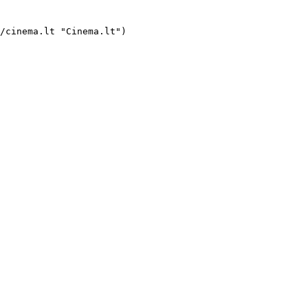
/images/ratings/metacritic.svg) 77 

     ![rotten_tomatoes](https://cinema.lt/images/ratings/rotten_tomatoes.svg) 94% 

      Apžvelgta  

    ###  Apsėdimas 

    ####  Obsession 

     ](https://cinema.lt/filmai/apsedimas#movie-title "Apsėdimas")
- ![](https://cinema.lt/images/bookmarks/bookmark.svg)   

     [    ![Supermergina filmo online n