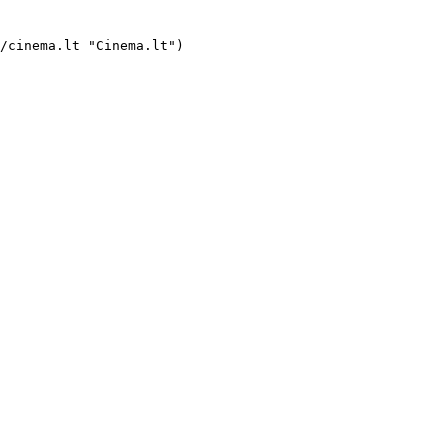
ne nuotraukos](https://s3.eu-central-1.amazonaws.com/cinema-lt/images/movies/poster/fc2b56dc373e2f3d71dced9b2dc24449/c/vdaNZCff1n5dH2dn-2xl.webp)  ![imdb](https://cinema.lt/imag