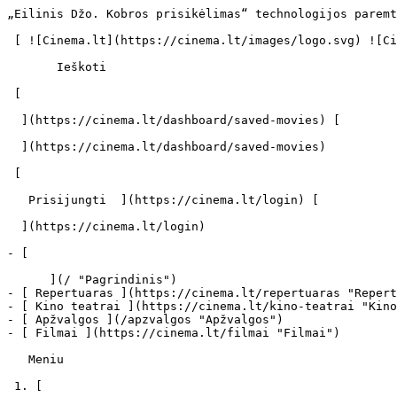
„Eilinis Džo. Kobros prisikėlimas“ technologijos paremtos realiais kariniais projektais - cinema.lt                            Ieškoti     

 [ ![Cinema.lt](https://cinema.lt/images/logo.svg) ![Cinema.lt](https://cinema.lt/images/favicon.svg) ](https://cinema.lt "Cinema.lt")

       Ieškoti     

 [  

  ](https://cinema.lt/dashboard/saved-movies) [  

  ](https://cinema.lt/dashboard/saved-movies)

 [  

   Prisijungti  ](https://cinema.lt/login) [  

  ](https://cinema.lt/login) 

- [  

      ](/ "Pagrindinis")
- [ Repertuaras ](https://cinema.lt/repertuaras "Repertuaras")
- [ Kino teatrai ](https://cinema.lt/kino-teatrai "Kino teatrai")
- [ Apžvalgos ](/apzvalgos "Apžvalgos")
- [ Filmai ](https://cinema.lt/filmai "Filmai")

   Meniu   

 1. [ 

      cinema.lt  ](/)
2. [  Naujienos  ](https://cinema.lt/naujienos)
3. „Eilinis Džo. Kobros prisikėlimas“ technologijos paremtos realiais kariniais projektais

„Eilinis Džo. Kobros prisikėlimas“ technologijos paremtos realiais kariniais projektais
=======================================================================================

Gretai ekranuose pasirodysiantis fantastinis veiksmo filmas „Eilinis Džo. Kobros prisikėlimas“ ne toks jau ir fantastinis kaip galima pagalvoti iš pirmo žvilgsnio. Filme panaudotos technologijos paremtos šiuo metu kariškių vykdomais tyrimais.

Filme dėvimas „Delta 6 Accelerator“ kostiumas buvo specialiai sukurtas, kad padidintų jį dėvinčio žmogaus natūralų greitį ir jėgą, taip pat apsaugotų dėvinčiojo kūną nuo sužeidimų. Tokius kostiumus dėvi Eilinio Džo būrio operatyvininkai. Kostiumų idėja pasiskolinta iš kompanijos „Lockheed Martin“ kuriamų „Hulc“, „Sarcos“ ir „Future Warrior System“ projektų.

„Lockheed Martin” – tarptautinė, viena didžiausių aukštųjų technologijų bei lėktuvų ir kitų aviacijos bei kosmonautikos aparatų gamybos korporacijų. Pagal įplaukas „Lockheed Martin“ yra didžiausias pasaulyje karinės srities rangovas.

Stepheno Sommerso režisuoto veiksmo filmo įvykiai vyksta netolimoje ateityje (2019 metais) kur tarptautinio elitinio būrio kariai turi neutralizuoti prekiautoją ginklais James McCullen Destro. Jo „Mars Industries“ korporacija tiekia globalinę grėsmę keliančius ginklus: nanorobotus, per kelias akimirkas galinčius sunaikinti bet kokia kliūtį savo kelyje, pavyzdžiui Eifelio bokštą.

 „Eilinis Džo. Kobros prisikėlimas“ kino teatruose pradedamas rodyti jau rugpjūčio 14 dieną.

 Dalintis

 [ ![Facebook](https://cinema.lt/images/socials/facebook_icon.svg) ](https://www.facebook.com/sharer/sharer.php?u=https%3A%2F%2Fcinema.lt%2Fnaujienos%2Feilinis-dzo-kobros-prisikelimas-technologijos-paremtos-realiais-kariniais-projektais)[ ![Messenger](https://cinema.lt/images/socials/messenger_icon.svg) ](https://www.facebook.com/dialog/send?link=https%3A%2F%2Fcinema.lt%2Fnaujienos%2Feilinis-dzo-kobros-prisikelimas-technologijos-paremtos-realiais-kariniais-projektais&redirect_uri=https%3A%2F%2Fcinema.lt%2Fnaujienos%2Feilinis-dzo-kobros-prisikelimas-technologijos-paremtos-realiais-kariniais-projektais)[ ![LinkedIn](https://cinema.lt/images/socials/linkedin_icon.svg) ](https://www.linkedin.com/sharing/share-offsite/?url=https%3A%2F%2Fcinema.lt%2Fnaujienos%2Feilinis-dzo-kobros-prisikelimas-technologijos-paremtos-realiais-kariniais-projektais)  

 [  

   Atgal į sąrašą  ](https://cinema.lt/naujienos) [  Kitas straipsnis   

  ](https://cinema.lt/naujienos/kino-mieste-sia-savaite-ir-liudni-ir-linksmi-rytu-europos-zydu-likimai) 

 Kino teatrai šiuo metu rodo 
-----------------------------

- ![](https://cinema.lt/images/bookmarks/bookmark.svg)   

     [    ![Dulkės, kaulai ir stebuklai filmo online nuotraukos](https://s3.eu-central-1.amazonaws.com/cinema-lt/images/movies/poster/be22a23ba40af80aa76335d3a3ca6959/c/iiSmP0qjOFbPZfuD-2xl.webp)  

      Apžvelgta  

    ###  Dulkės, kaulai ir stebuklai 

    ####  Holy Destructors 

     ](https://cinema.lt/filmai/dulkes-kaulai-ir-stebuklai#movie-title "Dulkės, kaul