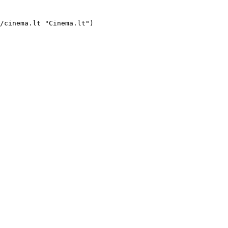
   ###  Kvietimas 

    ####  The Invite 

     ](https://cinema.lt/filmai/kvietimas#movie-title "Kvietimas")
- ![](https://cinema.lt/images/bookmarks/bookmark.svg)   

     [    ![Ledų Pardavėjas filmo online nuotraukos](https://s3.eu-central-1.amazonaws.com/cine