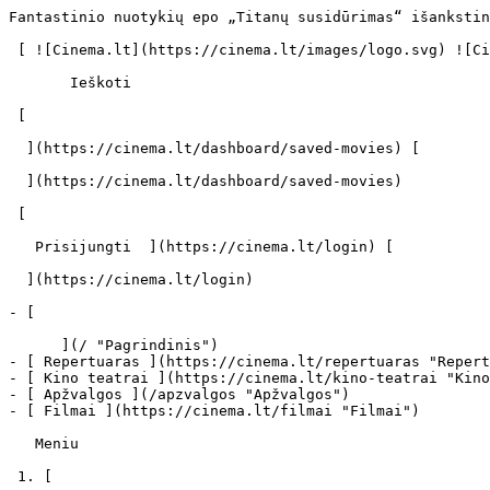
Fantastinio nuotykių epo „Titanų susidūrimas“ išankstinės premjeros Lietuvoje - cinema.lt                            Ieškoti     

 [ ![Cinema.lt](https://cinema.lt/images/logo.svg) ![Cinema.lt](https://cinema.lt/images/favicon.svg) ](https://cinema.lt "Cinema.lt")

       Ieškoti     

 [  

  ](https://cinema.lt/dashboard/saved-movies) [  

  ](https://cinema.lt/dashboard/saved-movies)

 [  

   Prisijungti  ](https://cinema.lt/login) [  

  ](https://cinema.lt/login) 

- [  

      ](/ "Pagrindinis")
- [ Repertuaras ](https://cinema.lt/repertuaras "Repertuaras")
- [ Kino teatrai ](https://cinema.lt/kino-teatrai "Kino teatrai")
- [ Apžvalgos ](/apzvalgos "Apžvalgos")
- [ Filmai ](https://cinema.lt/filmai "Filmai")

   Meniu   

 1. [ 

      cinema.lt  ](/)
2. [  Naujienos  ](https://cinema.lt/naujienos)
3. Fantastinio nuotykių epo „Titanų susidūrimas“ išankstinės premjeros Lietuvoje

Fantastinio nuotykių epo „Titanų susidūrimas“ išankstinės premjeros Lietuvoje
=============================================================================

Balandžio viduryje į Lietuvą atkeliauja įspūdingiausias šio pavasario filmas — fantastinis nuotykių epas „Titanų susidūrimas“. Patys nekantriausi šią 3D specialiųjų efektų kupiną juostą galės pamatyti anksčiau: balandžio 14 ir 15 d. įvyks išankstinės „Titanų susidūrimo“ premjeros.

Filmas Nr. 1 Amerikoje! „Titanų susidūrimas“ jau įsiveržė į žiūrimiausių filmų sąrašo viršūnę, per premjeros savaitgalį surinkęs daugiau nei 60 milijonų JAV dolerių pajamų. Fantastinio nuotykių epo kūrėjai yra įsitikinę, kad įspūdingi vaizdai, didingos kovų scenos, gigantiškos mitinės būtybės ir žmogiškų aistrų kupina istorija pakerės žiūrovus visame pasaulyje.

Į senovės graikų mitologiją kviečia pasinerti režisierius Louisas Leterrieris, kino industrijoje išgarsėjęs tokiais veiksmo trileriais kaip „Nerealusis Halkas“, „Transporteris“ ir „Transporteris 2“. Jis remdamasis 1981-aisiais pastatyto „Titanų susidūrimo“ scenarijumi naujam gyvenimui prikėlė senovės graikų mitus apie dievo Dzeuso ir Argo princesės Danajos sūnų Persėją.

Negalėjęs apsaugoti savo šeimos nuo kerštingo požemių pasaulio valdovo Hado ir neturintis ką prarasti Persėjas su būriu drąsiausių Graikijos vyrų leidžiasi į pavojingą kelionę, kad padėtų Dzeusui apsaugoti žemę nuo chaoso ir Hado pabaisų. Persėjo kelyje laukia susitikimas su viena baimę, siaubą ir nerimą įkūnijančiomis senėmis grajomis, jų seserimis gorgonomis, vieną jų padėsiančiomis nugalėti žaviomis nimfomis, siaubingais monstrais ir demonais bei milžiniška pabaisa krakenu. Nugalėti monstrus Persėjui padės įgimta drąsa, gebėjimas suvokti ir priimti tėvo Dzeuso jam suteiktą dieviškąją jėgą ir meilė žaviajai Etiopijos karaliaus dukrai Andromedai.

„Tau nereikia būti dievu, kad pasiektum užsibrėžtą tikslą. Tau reikia pasitikėjimo savo jėgomis ir bendraminčių, kurie padėtų to tikslo siekti. Tokia pagrindinė šio filmo mintis,“ — sako pusdievį Persėją atnaujintame „Titanų susidūrime“ suvaidinęs Samas Worthingtonas, po filmo „Įsikūnijimas“ įžengęs į daugiausiai pasaulyje uždirbančių A kategorijos aktorių lygą. „Manau, kad šis filmas — tai dar vienas didelis žingsnis į viršų mano karjeroje”, — sako jis. „Titanų susidūrime“ netikėtame amplua pasirodo ir kitos Holivudo įžymybės: Liamas Neesonas vaidina Dzeusą, Ralphas Fiennesas — Hadą, Gemma Arterton — nimfą Io, Alexa Davalos — Persėjo mylimąją Andromedą.

Specialiųjų efektų kupiną „Titanų susidūrimą“ Lietuvoje pristatantys kino platintojai „Garsų pasaulio įrašai“ kartu su žurnalu „Cosmopolitan“ ir kino teatrais „Forum Cinemas“ Lietuvoje organizuoja išankstinius seansus — COSMO VIP PREMJERAS, į kurias žiūrovai kviečiami ateiti apsirengę kaip senovės graikų dievai. Staigmenos jose taip pat laukia graikų mitologijos žinovų ir ištikimų „Cosmopolitan“ skaitytojų. Beje, į „Titanų susidūrimo“ išankstinę 3D premjerą Kaune bilietus internetu galima įsigyti su E-nuolaida — tik po 13 Lt!

Nenorintys likti prieš seansą už durų, kviečiami bilietus įsigyti kuo anksčiau. Bilietų rezervavimas telefonu: Vilniuje, Kaune, Šiauliuose ir Panevėžyje — 1567 (bilietus galima įsigyti internetu forumcinemas.lt), Alytuje — (8 315) 76228, Marijampolėje — (8 343) 54 787.

Fantastinio nuotykių epo „Titanų susidūrimas“ COSMO VIP PRE