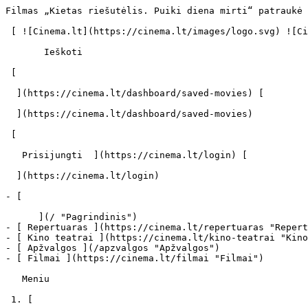
Filmas „Kietas riešutėlis. Puiki diena mirti“ patraukė kultinės automobilistų laidos „Top Gear“ kūrėjų dėmesį - cinema.lt                            Ieškoti     

 [ ![Cinema.lt](https://cinema.lt/images/logo.svg) ![Cinema.lt](https://cinema.lt/images/favicon.svg) ](https://cinema.lt "Cinema.lt")

       Ieškoti     

 [  

  ](https://cinema.lt/dashboard/saved-movies) [  

  ](https://cinema.lt/dashboard/saved-movies)

 [  

   Prisijungti  ](https://cinema.lt/login) [  

  ](https://cinema.lt/login) 

- [  

      ](/ "Pagrindinis")
- [ Repertuaras ](https://cinema.lt/repertuaras "Repertuaras")
- [ Kino teatrai ](https://cinema.lt/kino-teatrai "Kino teatrai")
- [ Apžvalgos ](/apzvalgos "Apžvalgos")
- [ Filmai ](https://cinema.lt/filmai "Filmai")

   Meniu   

 1. [ 

      cinema.lt  ](/)
2. [  Naujienos  ](https://cinema.lt/naujienos)
3. Filmas „Kietas riešutėlis. Puiki diena mirti“ patraukė kultinės automobilistų laidos „Top Gear“ kūrėjų dėmesį

Filmas „Kietas riešutėlis. Puiki diena mirti“ patraukė kultinės automobilistų laidos „Top Gear“ kūrėjų dėmesį
=============================================================================================================

Didžiojoje Britanijoje kuriama kultinė laida automobilistams „Top Gear" turi milijonus gerbėjų visame pasaulyje. Laidos kūrėjai Džeremis Klarksonas, Ričardas Hamondas ir Džeimsas Mėjus garsėja tiesmukišku savo nuomonės išsakymu ir nesitaikstymu su jokiais autoritetais. Šalia pačių įvairiausių temų, vienaip ar kitaip susijusių su automobiliais, jų dėmesį patraukė ir naujasis filmas apie Džoną Makleiną - „Kietas riešutėlis. Puiki diena mirti".

Laidos autorių verdiktas nedviprasmiškas: „Kietas riešutėlis" yra „geriausias visų laikų veiksmo filmas". O penktoji jo dalis - dar geresnė, nes joje daugybė automobilių. Kurie ne tik dalyvauja įspūdingose lenktynėse Maskvos gatvėmis ir šalia jų, bet ir ne mažiau įspūdingai išlekia į orą.

Efektingiausią kelionę į pomirtinį automobilių rojų išgyvena trys septintosios serijos BMW automobiliai, galingų sprogimų ištaškomi į visas puses. Nuo jų nedaug atsilieka kvapą gniaužiantis „Mercedes Unimog" salto per ramiai gatvėje besiilsinčius automobilius. Džono Makleino vairuojamas „Mercedes G-Wagon" patvirtina, kad visureigiai gali įveikti ne tik bekelę, bet ir tvarkingai į eilę sustatytų tviskančių „Porche" rikiuotę. Ir tai toli gražu ne visos filmo scenos, kuriose viena ar kita forma niokojami patys įvairiausi automobiliai.

Laidos „Top Gear" kūrėjų įspūdžius ir juos patvirtinančias filmo ištraukas galite rasti laidos internetiniame puslapyje - www.topgear.com, paieškos laukelyje įvedę raktinius žodžius „Die Hard".

Penktoji „Kieto riešutėlio" dalis, kurioje tėvas ir sūnus Makleinai nusiaubia Maskvą, jau kino teatruose. „Yippee ki yay", motule Rusija!

 Dalintis

 [ ![Facebook](https://cinema.lt/images/socials/facebook_icon.svg) ](https://www.facebook.com/sharer/sharer.php?u=https%3A%2F%2Fcinema.lt%2Fnaujienos%2Ffilmas-kietas-riesutelis-puiki-diena-mirti-patrauke-kultines-automobilistu-laidos-top-gear-kureju-demesi)[ ![Messenger](https://cinema.lt/images/socials/messenger_icon.svg) ](https://www.facebook.com/dialog/send?link=https%3A%2F%2Fcinema.lt%2Fnaujienos%2Ffilmas-kietas-riesutelis-puiki-diena-mirti-patrauke-kultines-automobilistu-laidos-top-gear-kureju-demesi&redirect_uri=https%3A%2F%2Fcinema.lt%2Fnaujienos%2Ffilmas-kietas-riesutelis-puiki-diena-mirti-pat