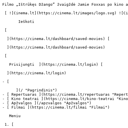
Filmo „Ištrūkęs Džango“ žvaigždė Jamie Foxxas po kino apdovanojimų maratono keliaus į įrašų studiją - cinema.lt                            Ieškoti     

 [ ![Cinema.lt](https://cinema.lt/images/logo.svg) ![Cinema.lt](https://cinema.lt/images/favicon.svg) ](https://cinema.lt "Cinema.lt")

       Ieškoti     

 [  

  ](https://cinema.lt/dashboard/saved-movies) [  

  ](https://cinema.lt/dashboard/saved-movies)

 [  

   Prisijungti  ](https://cinema.lt/login) [  

  ](https://cinema.lt/login) 

- [  

      ](/ "Pagrindinis")
- [ Repertuaras ](https://cinema.lt/repertuaras "Repertuaras")
- [ Kino teatrai ](https://cinema.lt/kino-teatrai "Kino teatrai")
- [ Apžvalgos ](/apzvalgos "Apžvalgos")
- [ Filmai ](https://cinema.lt/filmai "Filmai")

   Meniu   

 1. [ 

      cinema.lt  ](/)
2. [  Naujienos  ](https://cinema.lt/naujienos)
3. Filmo „Ištrūkęs Džango“ žvaigždė Jamie Foxxas po kino apdovanojimų maratono keliaus į įrašų studiją

Filmo „Ištrūkęs Džango“ žvaigždė Jamie Foxxas po kino apdovanojimų maratono keliaus į įrašų studiją
===================================================================================================

Garbingą vietą kino apdovanojimų maratone, kuris vyks iki pat JAV Kino meno ir mokslo akademijos apdovanojimų, prestižinių „Oskarų", įteikimo vasarį, užima ir naujoji Quentino Tarantino juosta „Ištrūkęs Džango" (angl. „Django Unchained"). Pagrindinį, išsilaisvinusio vergo vaidmenį filme atliko talentingas aktorius, komikas ir atlikėjas Jamie Foxxas.

45-erių vyras prisipažino žurnalistams, kad netrukus ketina sugrįžti prie muzikos kūrimo ir vėl imtis darbų įrašų studijoje. J.Foxxas teigė pradėsiantis naują savo albumą drauge su žinomu atlikėju Kanye Westu, kuris taps ir dainų rinkinio prodiuseriu.

Planuojamas J.Foxxo albumas bus jau penktasis, pastarąjį „Best Night of My Life" jis išleido 2010-ųjų gruodį. „Šįsyk ketinu dirbti su Kanye ir dar keletu žinomų žmonių. Žinoma, negaliu garantuoti, kad bus Beyonce, bet ji nuostabi", - Bangshowbiz.com atstovams sakė aktorius. Anksčiau jis yra bendradarbiavęs su Justinu Timberlake‘u, T.I. ir Ne-Yo.

Žinoma, kol kas, iki vasario 24-osios, kuomet ir įvyks „Oskarų" teikimo ceremonija, J.Foxxas visas atsidavęs kino pasauliui. Vos pasirodęs pasaulio kino teatruose „Ištrūkęs Džango" tapo tikru hitu, nors ir neapsiėjo be prieštaringų kalbų.

Juostoje „Ištrūkęs Džango" aktorius persekioja žmones, pardavusius jo mylimąją Brumhildą (akt. Kerry Washington) turtingam plantatoriui ir vergvaldžiui (akt. Leonardo DiCaprio). Savo kelyje jis žudo be gailesčio. Tiesa, Amerikoje kone daugiausiai kalbų sukėlė gausus itin rasistiniu laikomo žodžio „negras" vartojimas filme - paskaičiuota, kad jis pasakomas per 100 kartų. Pats J.Foxxas ragino tokių dalykų nesureikšminti, juk jis ir pats yra juodaodis, o filmą vertinti kaip meninį kūrinį, o ne politinį pareiškimą. „Scenarijus, žinoma, prieštaringas. Ir mes, tamsiaodžiai vyrukai, visada labai jautrūs. Taip jau yra, visą gyvenimą mes rūpinamės dėl rasės. Aš - ne išimtis", - Nydailynews.com sakė jis.

 Naujajame Q.Tarantino vesterne „Ištrūkęs Džango" žiūrovai drauge su J.Foxxu išvys tokius gerai pažįstamus aktorius kaip Christophas Waltzas, L.DiCaprio, K.Washington ir Samuelis L.Jacksonas. Šis filmas Lietuvos kino teatrus pasieks sausio 25 dieną.

Nuotaikingas J.Foxxo pasirodymas Ellen DeGeneres šou:

 Dalintis

 [ ![Facebook](https://cinema.lt/images/socials/facebook_icon.svg) ](https://www.facebook.com/sharer/sharer.php?u=https%3A%2F%2Fcinema.lt%2Fnaujienos%2Ffilmo-istrukes-dzango-zvaigzde-jamie-foxxas-po-kino-apdovanojimu-maratono-keliaus-i-irasu-studija)[ ![Messenger](https://cinema.