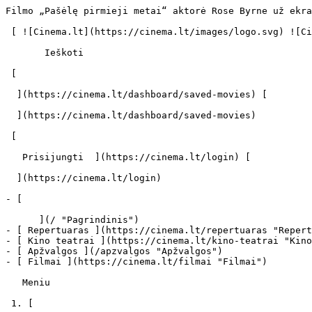
Filmo „Pašėlę pirmieji metai“ aktorė Rose Byrne už ekrano ribų – paprasta ir neatpažįstama - cinema.lt                            Ieškoti     

 [ ![Cinema.lt](https://cinema.lt/images/logo.svg) ![Cinema.lt](https://cinema.lt/images/favicon.svg) ](https://cinema.lt "Cinema.lt")

       Ieškoti     

 [  

  ](https://cinema.lt/dashboard/saved-movies) [  

  ](https://cinema.lt/dashboard/saved-movies)

 [  

   Prisijungti  ](https://cinema.lt/login) [  

  ](https://cinema.lt/login) 

- [  

      ](/ "Pagrindinis")
- [ Repertuaras ](https://cinema.lt/repertuaras "Repertuaras")
- [ Kino teatrai ](https://cinema.lt/kino-teatrai "Kino teatrai")
- [ Apžvalgos ](/apzvalgos "Apžvalgos")
- [ Filmai ](https://cinema.lt/filmai "Filmai")

   Meniu   

 1. [ 

      cinema.lt  ](/)
2. [  Naujienos  ](https://cinema.lt/naujienos)
3. Filmo „Pašėlę pirmieji metai“ aktorė Rose Byrne už ekrano ribų – paprasta ir neatpažįstama

Filmo „Pašėlę pirmieji metai“ aktorė Rose Byrne už ekrano ribų – paprasta ir neatpažįstama
==========================================================================================

Iš itin didelės sėkmės sulaukusių filmų, tokių kaip komedija „Sunokusios pamergės", siaubo filmas „Tūnąs tamsoje" ar veiksmo juosta „Iksmenai: pirma klasė" pažįstama Australijos aktorė Rose Byrne pasirodys visu gražumu naujajame filme „Pašėlę pirmieji metai" (angl. „Give It a Year"). Kovo 22 dieną Lietuvos kino teatrus pasieksiančiame filmų „Boratas", „Bruno" ir „Diktatorius" prodiuserio bei „Borato" ir „Bruno" scenarijų bendraautorio Dano Mazerio filme tamsiaplaukė atliks bjauroko būdo sutuoktinės vaidmenį.

Tiesa, duodama interviu Monstersandcritics.com 33-ejų R.Byrne papasakojo, kad gyvenime ji visai ne tokio būdo. „Tiek „Sunokusiose pamergėse", tiek juostoje „Pašėlę pirmieji metai" aš vaidinu stiprias moteris, kurios yra griežtai apsibrėžusios savo norų sąrašą. Jos elgiasi taip, kaip, jų nuomone, yra teisinga, jos labai stengiasi, atlieka savo pareigas, tačiau yra labai įsitempusios. Aš pati gyvenime esu atsipalaidavusi ir niekada nekuriu jokio sąrašo. Stengiuosi būti maloni, elgtis tinkamai, tačiau nemėginu visko sureguliuoti, leidžiu gyvenimui tekėti savo vaga. Aš tikrai paprastesnė už savo herojes", - kalbėjo ji.

Britų žurnalui „Esquire" aktorė taip pat paatviravo, kad kasdien ji ir atrodo kitaip, nei moterys, kuriomis ji virsta ekrane. R.Byrne tikino mieliau kasdienybėje besirenkanti anonimiškumą ir mėgstanti, kai gatvėje jos nepažįsta. „Tiesą sakant, labai džiaugiuosi, kad mane gatvėje nedažnai pažįsta - dėl to galiu netrukdoma atlikti savo darbus, kas daugeliui aktorių yra kone neįmanoma. Žinoma, Niujorkas, kuriame gyvenu, labai didelis, tačiau reikšmės turi ir tai, kad normaliame gyvenime nesu panaši į save ekrane. Visos mano herojės nuolat pasitempusios, vilki sukneles, yra pasidariusios nepriekaištingą manikiūrą. O aš kasdien vaikštinėju vilkėdama džinsus ar sportinę aprangą", - teigė Australijos žvaigždė.

R.Byrne savo heroję Nat filme „Pašėlę pirmieji metai" pavadino „ne pačia šilčiausia moterimi, stingančia humoro jausmo". „Jos ir jos rašytoju mėginančio tapti vyro Džošo (akt. Rafe‘as Spallas) santykiai išties įtempti. Nat yra ambicinga ir neurotiška, bet filmo eiga jus turėtų gerokai nustebinti, kai kurie dalykai labai skirsis nuo tų, kuriuos žiūrovai pratę matyti kitose romantinėse komedijose", - intrigavo aktorė.

Neįprasta, nenuspėjama, provokuojanti, necenzūruota ir pilna humoristinių išdaigų istorija iš šiuolaikinio Londono pagal geriausias „Borato" humoro tradicijas Lietuvos kino teatrus pasieks jau kovo 22 dieną.

Filmo „Pašėlę pirmieji metai" anonsas:

 Dalintis

 [ ![Facebook](https://cinema.lt/images/socials/facebook_icon.svg) ](https://www.facebook.com/sharer/sharer.php?u=https%3A%2F%2Fcinema.lt%2Fnaujienos%2Ffilmo-pasele-pirmieji-metai-aktore-rose-byrne-uz-ekrano-ribu-paprasta-ir-neatp