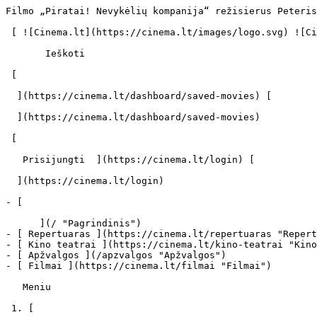
Filmo „Piratai! Nevykėlių kompanija“ režisierus Peteris Lordas atskleidė įspūdingus darbo prie šio filmo mastus - cinema.lt                            Ieškoti     

 [ ![Cinema.lt](https://cinema.lt/images/logo.svg) ![Cinema.lt](https://cinema.lt/images/favicon.svg) ](https://cinema.lt "Cinema.lt")

       Ieškoti     

 [  

  ](https://cinema.lt/dashboard/saved-movies) [  

  ](https://cinema.lt/dashboard/saved-movies)

 [  

   Prisijungti  ](https://cinema.lt/login) [  

  ](https://cinema.lt/login) 

- [  

      ](/ "Pagrindinis")
- [ Repertuaras ](https://cinema.lt/repertuaras "Repertuaras")
- [ Kino teatrai ](https://cinema.lt/kino-teatrai "Kino teatrai")
- [ Apžvalgos ](/apzvalgos "Apžvalgos")
- [ Filmai ](https://cinema.lt/filmai "Filmai")

   Meniu   

 1. [ 

      cinema.lt  ](/)
2. [  Naujienos  ](https://cinema.lt/naujienos)
3. Filmo „Piratai! Nevykėlių kompanija“ režisierus Peteris Lordas atskleidė įspūdingus darbo prie šio filmo mastus

Filmo „Piratai! Nevykėlių kompanija“ režisierus Peteris Lordas atskleidė įspūdingus darbo prie šio filmo mastus
===============================================================================================================

Britų animacijos studijos „Aardman Animation" darbuotojai kino pasaulyje vadinami stebukladariais. Susivieniję su kompanija „Sony Pictures Animation" ir sujungę ryškiausius talentus su geriausiomis techninėmis galimybėmis jie sukūrė naują plastilino animacijos šedevrą, filmą „Piratai! Nevykėlių kompanija", kurį Lietuvos žiūrovai 3D formatu galės išvysti jau nuo kovo 30-osios.

Ilgai laukto filmo „Piratai! Nevykėlių kompanija" režisieriumi tapo vienas „Aardman Animation" bendrasavininkų, animacijos amato žinovas Peteris Lordas, dirbęs prie tokių pasaulyje pamiltų filmų kaip „Viščiukų maištas" bei „Volisas ir Gromitas".

„Aardman Animation" arkliukas - sustabdyto kadro animacijos projektai, įspūdingi savo sudėtingumu ir darbų apimtimi, mat tokio filmavimo metu judesį įgauna negyvi daiktai - plastilino ar kitos specialios medžiagos figūrėlės ir daiktų maketai. Toks kino kūrimo būdas reikalauja ne tik ypatingo kruopštumo, bet ir kantrybės.

Stulbinančios darbo apimtys ir skaičiai

Kaip portalui Collider.com sakė P.Lordas, iš viso prie filmo „Piratai! Nevykėlių kompanija" kūrimo prisidėjo 320-ies žmonių komanda, kurioje dirbo 33 dailininkai-animatoriai, 41 filmavimo grupė, o filmo kadrai buvo filmuojami net keturiose studijose.

Nuolat filmuke matomas pagrindinis piratų laivas buvo pagamintas rankomis, jį sudaro 44,569 detalės. Jo statytojai sugaišo 5000 valandų, kad sukurtų piratų laivą tokį, kokį jį išvys kino žiūrovai. Galutinis laivo maketas svėrė tik 350 kilogramų, jo ilgis buvo 4,2 metro, o aukštis - 6 metrai. Filme „Piratai! Nevykėlių kompanija" vaizduojamame karalienės Viktorijos brangenybių kambaryje sutilpo per 400 tūkstančių auksinių monetų.

„Aardman Animation" butaforininkai šiam filmui sukūrė per 220 tūkst. įvairių dekoracijų. Prie šio skaičiaus papildomai prisidėjo studijos stiklapūčio Kimo George‘o sukurti buteliukai, lempos ir stiklinės, kurių kiekviena buvo gaminama atskirai. Filmo kūrimo procese pagrindinio herojaus, Piratų kapitono, kurį originale įgarsino Hugh Grantas, o lietuviškoje versijoje Rolandas Kazlas, barzda buvo sukurta net penkių skirtingų dizainų. Galiausiai kūrėjai pasirinko vieną - sulipdytą iš daugybės, net 65-ių