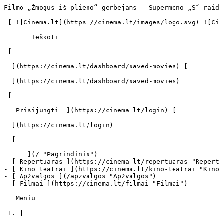
Filmo „Žmogus iš plieno“ gerbėjams – Supermeno „S“ raidės paslaptis ir daugybė nematytų kadrų 13-os minučių filmuke - cinema.lt                            Ieškoti     

 [ ![Cinema.lt](https://cinema.lt/images/logo.svg) ![Cinema.lt](https://cinema.lt/images/favicon.svg) ](https://cinema.lt "Cinema.lt")

       Ieškoti     

 [  

  ](https://cinema.lt/dashboard/saved-movies) [  

  ](https://cinema.lt/dashboard/saved-movies)

 [  

   Prisijungti  ](https://cinema.lt/login) [  

  ](https://cinema.lt/login) 

- [  

      ](/ "Pagrindinis")
- [ Repertuaras ](https://cinema.lt/repertuaras "Repertuaras")
- [ Kino teatrai ](https://cinema.lt/kino-teatrai "Kino teatrai")
- [ Apžvalgos ](/apzvalgos "Apžvalgos")
- [ Filmai ](https://cinema.lt/filmai "Filmai")

   Meniu   

 1. [ 

      cinema.lt  ](/)
2. [  Naujienos  ](https://cinema.lt/naujienos)
3. Filmo „Žmogus iš plieno“ gerbėjams – Supermeno „S“ raidės paslaptis ir daugybė nematytų kadrų 13-os minučių filmuke

Filmo „Žmogus iš plieno“ gerbėjams – Supermeno „S“ raidės paslaptis ir daugybė nematytų kadrų 13-os minučių filmuke
===================================================================================================================

Birželio pabaigoje Lietuvą pasieks naujasis filmas apie Supermeną - „Žmogus iš plieno" (angl. „Man of Steel"), kurį režisavo filmų „300" bei „Stebėtojų lyga" kūrėjas Zackas Snyderis. Prie naujojo kino epo gimimo prisidėjo ir juostos prodiuseriu tapęs garsusis „Tamsos riterio" trilogijos režisierius Christopheris Nolanas. Nekantraujančių gerbėjų džiaugsmui filmo „Žmogus iš plieno" komanda pristatė naują 13-os minučių trukmės filmuką, kuriame galima sužinoti netikėtų smulkmenų bei išvysti dar daugiau detalių apie filmo herojus ir filmavimų užkulisius.

„Warner Bros." Išplatintame vaizdo klipe pasirodo praktiškai visi filmo aktoriai. Jie dalijasi savo mintimis apie Supermeną, pateikia savuosius istorijos vertinimus trumpose interviu ištraukose. Milžiniškus juostos mastus galima pamatyti akimirkose iš filmavimo aikštelės, o meistrų kruopštumą įvertinti stebint kostiumų dailininkų darbą.

„Tai istorija, peržengusi laiko ribas", - tikina aktorė Amy Adams, o Supermeną įkūnijantis Henry Cavillas drauge su režisieriumi Z.Snyderiu pasakoja, kad šis neįtikėtinų galių turinti herojus itin stiprus tik išoriškai - jo viduje verda žmogiški jausmai ir abejonės.

Pasak filmo scenaristo Davido S.Goyerio, šįsyk buvo stengiamasi Supermeną sukurti itin tikrą, tinkantį šių dienų pasauliui, leisti kiekvienam žiūrovui pasijusti šios istorijos dalimi. Klipe paaiškinama ir Supermeno kostiumą puošiančios „S" raidės paslaptis.

Jau dabar vasaros kino hitu vadinamame naujajame Z.Snyderio filme „Žmogus iš plieno" pasirodo išties puiki aktorių komanda: H.Cavillas, A.Adams, Michaelas Schannonas, Kevinas Costneris, Diane Lane, Laurence‘as Fishburne‘as, Russellas Crowe ir kiti. Itin laukiamoje juostoje Supermenui ne tik teks kovoti su savimi, bet ir pasipriešinti piktavaliam niekšui Generolui Zodui iš jo gimtosios Kriptono planetos.

Veiksmo, nuotykių ir specialiųjų efektų kupinas kino epas „Žmogus iš plieno" Lietuvos kino teatrus pasieks birželio 28 dieną.

Naujasis 13-os minučių trukmės klipas apie filmo „Žmogus iš plieno" kūrimą:

 Dalintis

 [ ![Facebook](https://cinema.lt/images/socials/facebook_icon.svg) ](https://www.facebook.com/sharer/sharer.php?u=https%3A%2F%2Fcinema.lt%2