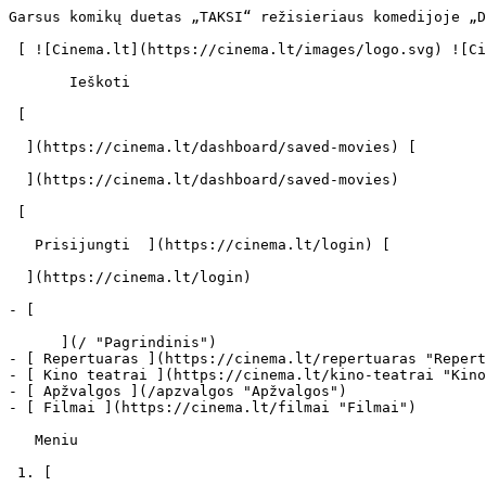
Garsus komikų duetas „TAKSI“ režisieriaus komedijoje „DVIGUBAS NULIS“ - cinema.lt                            Ieškoti     

 [ ![Cinema.lt](https://cinema.lt/images/logo.svg) ![Cinema.lt](https://cinema.lt/images/favicon.svg) ](https://cinema.lt "Cinema.lt")

       Ieškoti     

 [  

  ](https://cinema.lt/dashboard/saved-movies) [  

  ](https://cinema.lt/dashboard/saved-movies)

 [  

   Prisijungti  ](https://cinema.lt/login) [  

  ](https://cinema.lt/login) 

- [  

      ](/ "Pagrindinis")
- [ Repertuaras ](https://cinema.lt/repertuaras "Repertuaras")
- [ Kino teatrai ](https://cinema.lt/kino-teatrai "Kino teatrai")
- [ Apžvalgos ](/apzvalgos "Apžvalgos")
- [ Filmai ](https://cinema.lt/filmai "Filmai")

   Meniu   

 1. [ 

      cinema.lt  ](/)
2. [  Naujienos  ](https://cinema.lt/naujienos)
3. Garsus komikų duetas „TAKSI“ režisieriaus komedijoje „DVIGUBAS NULIS“

Garsus komikų duetas „TAKSI“ režisieriaus komedijoje „DVIGUBAS NULIS“
=====================================================================

Lapkričio mėnesį UAB „Garsų pasaulio įrašai“ pristato neįtikėtinai linksmą ir nuotaikingą komediją „Dvigubas nulis“. Pagrindiniai filmo personažai - Benas ir Bilas – patys netalentingiausi slaptieji agentai, visiški kvailiai, absoliutūs nuliai. Kam gi kitam, jei ne jiems patikėti super sudėtingą, visiškai slaptą užduotį?

Pagrindinius vaidmenis šioje komedijoje sukūrė garsus komikų duetas Eric Judor ir Ramzy Bedia, turmpai vadinami tiesiog Eric&amp;Ramzy.

Būsimosios žvaigždės Ericas ir Ramzis susitiko 1994 m. ir savo kaip dueto karjerą pradėjo įvairiose Prayžiaus scenose. Po poros metų jie išgarsėjo visoje Prancūzijoje su nuotaikinga radijo laida, kurioje patys vaidino ir vedančiuosius, ir klausytojus.

Netrukus po sėkmingos radijo laidos, Ericas ir Ramzis pradėjo gauti daugybes pakvietimų į įvairiausias pokalbių ir šou laidas televizijoje. Galiausiai, jiems buvo pasiūlyti pagrindiniai vaidmenys populiariausioje prancūzų situacijų komedijų laidoje „H“, kur jauniaji komikai turėjo galimybę dirbti su galybe kino ir teatro žvaigždžių. Erco ir Ramzio vedama laida net 3 metus laikėsi topų viršūnėse, o jie patys tapo mylimiausiais šalies komikais.

2001 m. Ericas ir Ramzis debiutavo kine su filmu „La Tour Montparnasse Infernale“. Filmą Prancūzijoje pamatė daugiau nei 2 milijonai žiūrovų ir jis tapo vienu pelningiausių metų filmų.

 Dalintis

 [ ![Facebook](https://cinema.lt/images/socials/facebook_icon.svg) ](https://www.facebook.com/sharer/sharer.php?u=https%3A%2F%2Fcinema.lt%2Fnaujienos%2Fgarsus-komiku-duetas-taksi-rezisieriaus-komedijoje-dvigubas-nulis)[ ![Messenger](https://cinema.lt/images/socials/messenger_icon.svg) ](https://www.facebook.com/dialog/send?link=https%3A%2F%2Fcinema.lt%2Fnaujienos%2Fgarsus-komiku-duetas-taksi-rezisieriaus-komedijoje-dvigubas-nulis&redirect_uri=https%3A%2F%2Fcinema.lt%2Fnaujienos%2Fgarsus-komiku-duetas-taksi-rezisieriaus-komedijoje-dvigubas-nulis)[ ![LinkedIn](https://cinema.lt/images/socials/linkedin_icon.svg) ](https://www.linkedin.com/sharing/share-offsite/?url=https%3A%2F%2Fcinema.lt%2Fnaujienos%2Fgarsus-komiku-duetas-taksi-rezisieriaus-komedijoje-dvigubas-nulis)  

 [  

   Atgal į sąrašą  ](https://cinema.lt/naujienos) [  Kitas straipsnis   

  ](https://cinema.lt/naujienos/tik-dukra-padejo-filmo-mobilusis-zvaigzdei-kim-basinger-atsigauti-po-skaudziu-skyrybu) 

 Kino teatrai šiuo metu rodo 
-----------------------------

- ![](https://cinema.lt/images/bookmarks/bookmark.svg)   

     [    ![Labas, Frida! filmo online nuotraukos](https://s3.eu-central-1.amazonaws.com/cinema-lt/images/movies/poster/eabeb8c7423200576fc670ff7cb1cf84/c/KVIvyK13SpsU99qD-2xl.webp)  ![rotten_tomatoes](https://cinema.lt/images/ratings/rotten_tomatoes.svg) 93% 

    ###  Labas, Frida! 

    ####  Hola Frida! 

     ](https://cinema.lt/filmai/labas-frida#movie-title "Labas, Frida!")
- ![](https://cinema.lt/images/bookmarks/bookmark.svg)   

     [    ![Žmogus Voras: Nauja Diena filmo online nuotraukos](https://s3.eu-central-1.amazonaws.com/cinema-lt/images/movies/poster/8fa00520330c886ea5ed16cb4f8c36e9/c/aBMZ5v17wLxGtyqa-2xl.webp)  

    ###  Žmogus Voras: Nauja Diena 

    ####  Spider-Man: Brand New Day 

     ](https://cinema.lt/filmai/zmogus-voras-nauja-diena#movie-title "Žmogus Voras: Nauja Diena")
- ![](https://cinema.lt/images/bookmarks/bookmark.svg)   

     [    ![Pakalikai Ir Monstrai filmo online nuotraukos](https://s3.eu-central-1.amazonaws.com/cinema-lt/images/movies/poster/fc6e511f21d871684a581040ce4ed36e/c/zmfDJU8iUY0pOF04-2xl.webp)