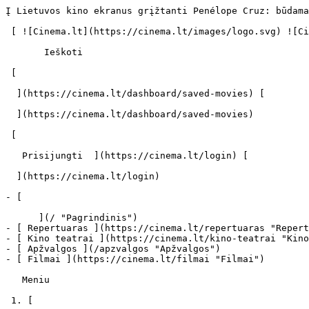
Į Lietuvos kino ekranus grįžtanti Penélope Cruz: būdama mama, pasaulį matau kitomis akimis - cinema.lt                            Ieškoti     

 [ ![Cinema.lt](https://cinema.lt/images/logo.svg) ![Cinema.lt](https://cinema.lt/images/favicon.svg) ](https://cinema.lt "Cinema.lt")

       Ieškoti     

 [  

  ](https://cinema.lt/dashboard/saved-movies) [  

  ](https://cinema.lt/dashboard/saved-movies)

 [  

   Prisijungti  ](https://cinema.lt/login) [  

  ](https://cinema.lt/login) 

- [  

      ](/ "Pagrindinis")
- [ Repertuaras ](https://cinema.lt/repertuaras "Repertuaras")
- [ Kino teatrai ](https://cinema.lt/kino-teatrai "Kino teatrai")
- [ Apžvalgos ](/apzvalgos "Apžvalgos")
- [ Filmai ](https://cinema.lt/filmai "Filmai")

   Meniu   

 1. [ 

      cinema.lt  ](/)
2. [  Naujienos  ](https://cinema.lt/naujienos)
3. Į Lietuvos kino ekranus grįžtanti Penélope Cruz: būdama mama, pasaulį matau kitomis akimis

Į Lietuvos kino ekranus grįžtanti Penélope Cruz: būdama mama, pasaulį matau kitomis akimis
==========================================================================================

 „Kai tampi mama, viskas pasikeičia, pasaulį pradedi matyti kitomis akimis, o tai - didžiulis lobis", - tvirtina viena gražiausių pasaulio moterų, dviejų vaikų motina ir „Oskaro" laureatė Penélope Cruz. Naujausias jos vaidmuo - talentinga mokytoja ir šeimą mylinti moteris jautrioje garsaus ispanų režisieriaus Julio Medemo dramoje „Ma Ma". Filmas į Lietuvos kino ekranus atkeliauja balandžio 29 dieną, prieš pat Motinos dieną.Aktorė prisipažįsta, jog šis vaidmuo buvo vienas gražiausių, tačiau ir sudėtingiausių per visą jos karjerą. „Kai Julio man davė scenarijų, perskaičiau jį per naktį ir buvau priblokšta", - atvirauja aktorė.

„Ma Ma" pasakoja apie dešimtmečio Danio mamą Magdą, kuriai likimas nešykšti sunkių išbandymų. Ji praranda darbą, jos vyras išvažiuoja atostogauti su jauna studente, o gydytojas praneša blogą žinią - jai diagnozuotas vėžys. Tačiau moteris neketina pasiduoti ir kiekvieną dieną gyvena taip, lyg ji būtų paskutinė.

Įsikūnyti į mylinčios ir pasiaukojančios motinos vaidmenį ispanų aktorei neturėjo būti labai sunku. Kartu su aktoriumi, taip pat „Oskaro" laureatu Javieru Bardemu, P. Cruz augina du vaikus - penkerių metų sūnų Leonardo ir trejų metų dukrelę Luną.

„Mano šeima - absoliuti pirmenybė gyvenime. Kai dar nebuvau mama, būdavo sunku suderinti filmavimus ir laiką sau. Aikštelėse praleisdavau didžiąją laiko dalį. Ruošdamasi vaidmenims, repetuodama, geriau pažindama savo charakterius. Tačiau dabar darbų ir šeimos ritmas man kur kas palankesnis", - neslepia P. Cruz.

Aktorė sako, kad ji niekada neišgyveno panašios situacijos kaip jos vaidinama Magda, tačiau ji puikiai supranta jos baimę dėl savo ateities ir sūnaus.

„Juk būdama motina, visada pradedi galvoti - kas tavęs laukia po dešimties metų ir vėliau? Kas nutiks tavo vaikams, kai jie patys susilauks atžalų? Ar aš pamatysiu savo anūkus? Tai klausimai, kurie kyla visiems vaikus auginantiems tėvams, todėl šis filmas - universalus", - teigia aktorė.

Pats režisierius J. Medemas tvirtina, jog naujausias filmas užima išskirtinę vietą jo filmografijoje. „Pirmą kartą vaizduoju ne veikėją moterį ar meilužę, bet motiną. Motinystė yra raktas į šį filmą", - sako ispanų kūrėjas, kurio filmai buvo rodyti prestižiniuose Kanų ir Venecijos kino festivaliuose.

Per savo karjerą aštuoniems „Goya" apdovanojimams, kurie vadinami ispaniškaisiais „Oskarais", nominuotas kūrėjas pabrėžia, kad „Ma Ma" yra šviesus, nors ir sudėtingą istoriją pasakojantis kūrinys. „Filmas prasideda kaip tragedija, tačiau tai nėra tragedija, o greičiau pasakojimas apie tai, kaip žmogus reaguoja į tragediją, kaip jis trokšta gyventi ir būti laimingas", - sako režisierius.

Gerų žodžių filmui „Ma Ma" negaili ir kino kritikai. Allanas Hunteris, žurnalo „Screen International" žurnalistas, film